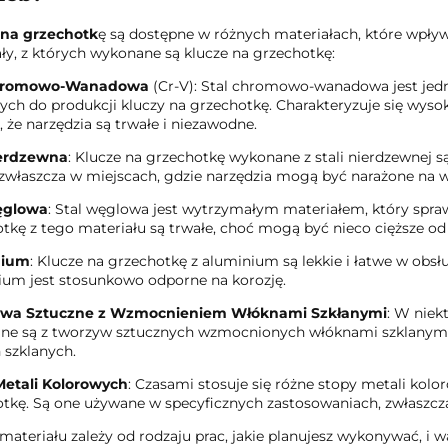
 na grzechotk
ę są dostępne w różnych materiałach, które wpływ
ły, z których wykonane są klucze na grzechotkę:
Chromowo-Wanadowa
(Cr-V): Stal chromowo-wanadowa jest jed
ch do produkcji kluczy na grzechotkę. Charakteryzuje się wysok
, że narzędzia są trwałe i niezawodne.
ierdzewna
: Klucze na grzechotkę wykonane z stali nierdzewnej s
zwłaszcza w miejscach, gdzie narzędzia mogą być narażone na w
ęglowa
: Stal węglowa jest wytrzymałym materiałem, który spra
tkę z tego materiału są trwałe, choć mogą być nieco cięższe od
nium
: Klucze na grzechotkę z aluminium są lekkie i łatwe w obsł
um jest stosunkowo odporne na korozję.
wa Sztuczne z Wzmocnieniem Włóknami Szkłanymi
: W niek
e są z tworzyw sztucznych wzmocnionych włóknami szklanymi,
 szklanych.
Metali Kolorowych
: Czasami stosuje się różne stopy metali kolo
tkę. Są one używane w specyficznych zastosowaniach, zwłaszcza 
ateriału zależy od rodzaju prac, jakie planujesz wykonywać, i 