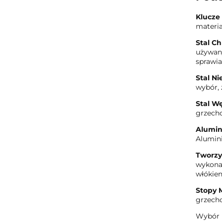
Klucze
materia
Stal 
używany
sprawia
Stal N
wybór, 
Stal W
grzecho
Alumi
Alumini
Tworzy
wykonan
włókien
Stopy 
grzecho
Wybór m