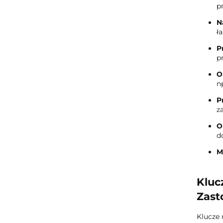
p
N
ła
P
p
O
n
P
z
O
d
M
Kluc
Zas
Klucze 