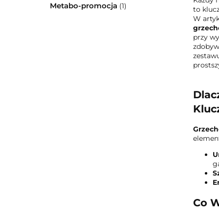
Każdy m
Metabo-promocja
(1)
to kluc
W arty
grzech
przy wy
zdobywa
zestawu
prostsz
Dlac
Kluc
Grzech
element
U
g
S
E
Co W