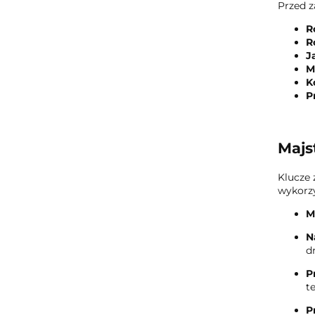
Przed 
R
R
J
M
K
P
Majs
Klucze 
wykorzy
M
N
d
P
t
P