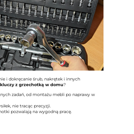
ie i dokręcanie śrub, nakrętek i innych
 kluczy z grzechotką w domu
?
óżnych zadań, od montażu mebli po naprawy w
ek, nie tracąc precyzji.
otki pozwalają na wygodną pracę.