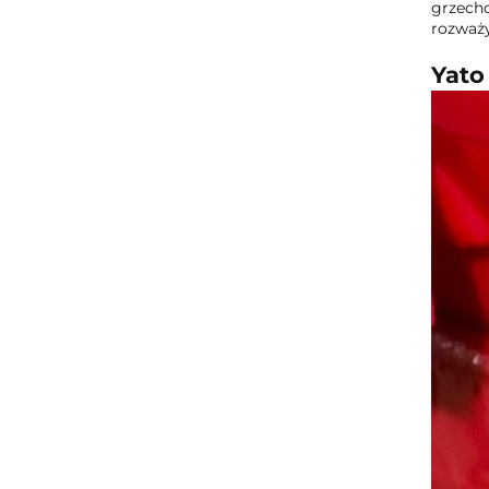
grzecho
rozważy
Yato