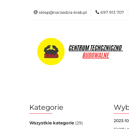
sklep@narzedzia-krab.pl
697 913 707
Elektronarzędzia
Odzież BHP
Elektronarzędzia
Akcesoria i osprzę
Kategorie
Wyb
2023-10
Wszystkie kategorie
(29)