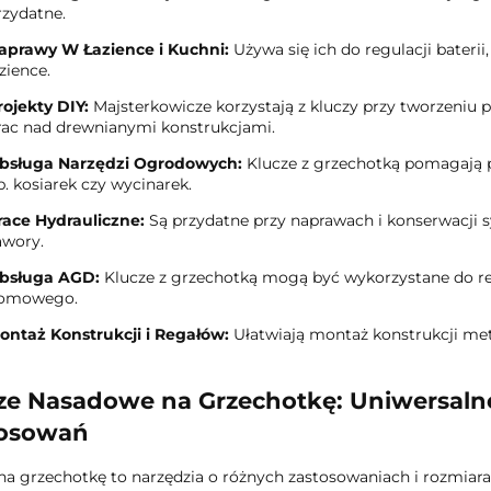
rzydatne.
aprawy W Łazience i Kuchni:
Używa się ich do regulacji bater
zience.
rojekty DIY:
Majsterkowicze korzystają z kluczy przy tworzeniu p
rac nad drewnianymi konstrukcjami.
bsługa Narzędzi Ogrodowych:
Klucze z grzechotką pomagają pr
p. kosiarek czy wycinarek.
race Hydrauliczne:
Są przydatne przy naprawach i konserwacji s
awory.
bsługa AGD:
Klucze z grzechotką mogą być wykorzystane do re
omowego.
ontaż Konstrukcji i Regałów:
Ułatwiają montaż konstrukcji meta
ze Nasadowe na Grzechotkę: Uniwersaln
tosowań
na grzechotkę to narzędzia o różnych zastosowaniach i rozmiara