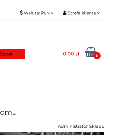
Waluta:
PLN
Strefa klienta
t
PLN
Zaloguj się
EUR
Zarejestruj się
Dodaj zgłoszenie
0,00 zł
Zgody cookies
0
aszyny
Pozostałe
Blog
 Domu
Administrator Sklepu