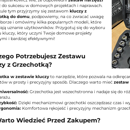
ajsterkowicz wie, że odpowiedni
zestaw narzędzi
z do sukcesu w domowych projektach i naprawach.
kule tym przyjrzymy się zestawom
kluczy z
otką do domu
, podpowiemy, na co zwracać uwagę
borze i omówimy kilka popularnych modeli, które
ją uznanie użytkowników. Przygotuj się do wyboru
 kluczy, który uczyni Twoje domowe projekty
ymi i bardziej efektywnymi!
zego Potrzebujesz Zestawu
zy z Grzechotką?
otka w zestawie kluczy
to narzędzie, które pozwala na odkręcan
ów w prosty i precyzyjny sposób. Dlaczego warto mieć
zestaw
niwersalność:
Grzechotka jest wszechstronna i nadaje się do r
arażu.
zybkość:
Dzięki mechanizmowi grzechotki oszczędzasz czas i wysił
rgonomia:
Komfortowa rękojeść i precyzyjny mechanizm grzech
arto Wiedzieć Przed Zakupem?