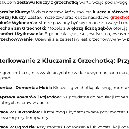
zakupem
zestawu kluczy z grzechotką
warto wziąć pod uwagę k
ozmiar Kluczy:
Wybierz zestaw, który zawiera
klucze o różnych
odzaj Kluczy:
Zestaw może zawierać klucze nasadowe,
grzechot
akość Wykonania:
Klucze powinny być wykonane z trwałych mat
echanizm Grzechotki:
Modele z
większą liczbą zębów
oferują 
omfort Użytkowania:
Ergonomia rękojeści jest istotna, zwłaszc
rzechowywanie:
Upewnij się, że zestaw jest przechowywany w
terkowanie z Kluczami z Grzechotką: P
z grzechotką są niezwykle przydatne w domowych pracach i proj
stać:
ontaż i Demontaż Mebli:
Klucze z grzechotką ułatwiają montaż 
aprawa Rowerów i Pojazdów:
Są przydatne do regulacji roweru
robnych napraw w aucie.
race W Elektronice:
Klucze mogą być stosowane przy montażu i 
elewizory czy komputery.
race W Ogrodzie:
Przy montażu ogrodzenia lub konstrukcji o