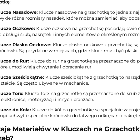
otkę
:
lucze Nasadowe:
Klucze nasadowe na grzechotkę to jedne z naj
wykle różne rozmiary nasadek, które można zamieniać, aby dopa
lucze Oczkowe:
Klucze oczkowe na grzechotkę posiadają dwie o
o obsługi śrub, nakrętek i innych elementów o określonym rozmi
lucze Płasko-Oczkowe:
Klucze płasko-oczkowe z grzechotką są 
ońcówki. Są przydatne w miejscach, gdzie klucz musi być płaski, 
lucze do Rur:
Klucze do rur na grzechotkę są przeznaczone do pr
tóre umożliwiają chwytanie i obracanie rur.
lucze Sześciokątne:
Klucze sześciokątne z grzechotką to narzęd
ształcie. Są często używane w mechanice.
lucze Torx:
Klucze Torx na grzechotkę są przeznaczone do śrub
 elektronice, motoryzacji i innych branżach.
lucze do Koła:
Klucze do kół na grzechotkę są specjalnie zapro
ługi uchwyt i specjalne końcówki do łatwego odkręcania nakrętek
aje Materiałów w Kluczach na Grzechot
zeb?