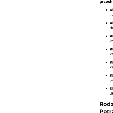
grzech
K
z
K
d
K
k
K
k
K
k
K
w
K
d
Rodz
Potr