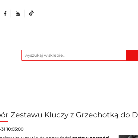
Akcesoria i osprzęt
Narzędzia
Warszta
Maszyny
Pozostałe
Blog
t
Narzędzia
Warsztat
Odzież BHP
M
ór Zestawu Kluczy z Grzechotką do
-31 10:03:00