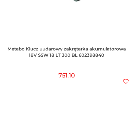
Metabo Klucz uudarowy zakrętarka akumulatorowa
18V SSW 18 LT 300 BL 602398840
751.10
Do
prz