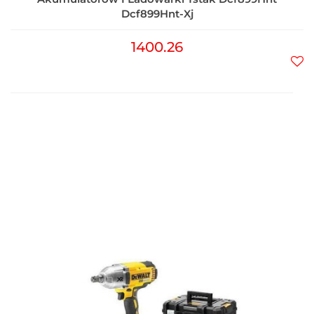
Dcf899Hnt-Xj
1400.26
Do
prz