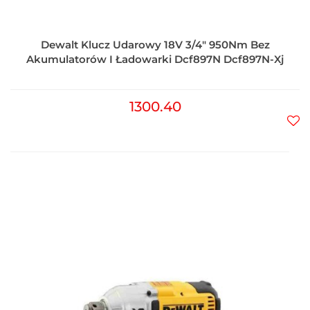
Dewalt Klucz Udarowy 18V 3/4" 950Nm Bez
Akumulatorów I Ładowarki Dcf897N Dcf897N-Xj
1300.40
Do
prz