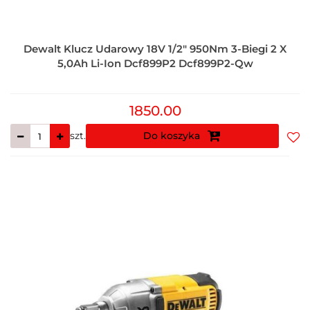
Dewalt Klucz Udarowy 18V 1/2" 950Nm 3-Biegi 2 X
5,0Ah Li-Ion Dcf899P2 Dcf899P2-Qw
1850.00
szt.
Do koszyka
Do
prz