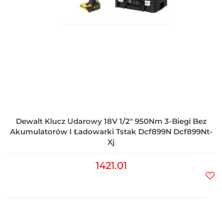
Dewalt Klucz Udarowy 18V 1/2" 950Nm 3-Biegi Bez
Akumulatorów I Ładowarki Tstak Dcf899N Dcf899Nt-
Xj
1421.01
Do
prz