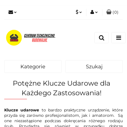
(
0
)
PLN
Zaloguj się
Zarejestruj się
EUR
Dodaj zgłoszenie
Zgody cookies
Kategorie
Szukaj
Potężne Klucze Udarowe dla
Każdego Zastosowania!
Klucze udarowe
to bardzo praktyczne urządzenie, które
przyda się zarówno profesjonalistom, jak i amatorom. Są
one niezastąpione podczas dokręcania różnego rodzaju
śrub. Przydadzą się również w przypadku dobrze