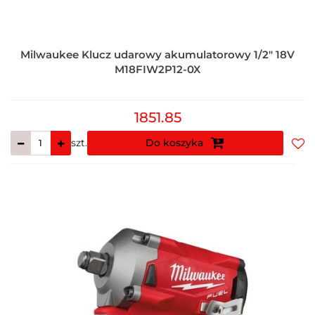
Milwaukee Klucz udarowy akumulatorowy 1/2" 18V
M18FIW2P12-0X
1851.85
szt.
Do koszyka
Do
prz