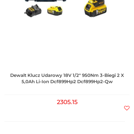
Dewalt Klucz Udarowy 18V 1/2" 950Nm 3-Biegi 2 X
5,0Ah Li-Ion Dcf899Hp2 Dcf899Hp2-Qw
2305.15
Do
prz