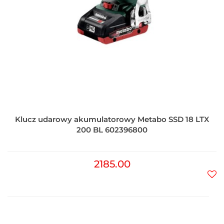
Klucz udarowy akumulatorowy Metabo SSD 18 LTX
200 BL 602396800
2185.00
Do
prz