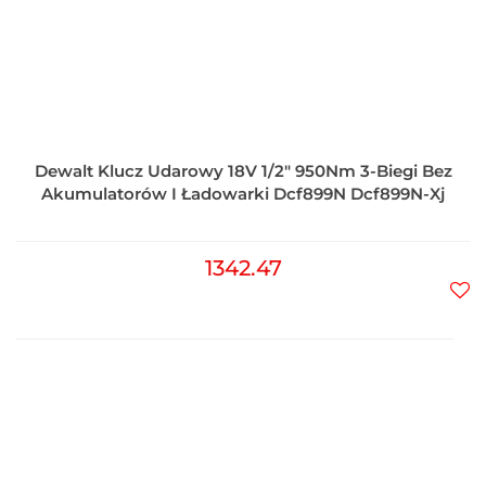
Dewalt Klucz Udarowy 18V 1/2" 950Nm 3-Biegi Bez
Akumulatorów I Ładowarki Dcf899N Dcf899N-Xj
1342.47
Do
prz