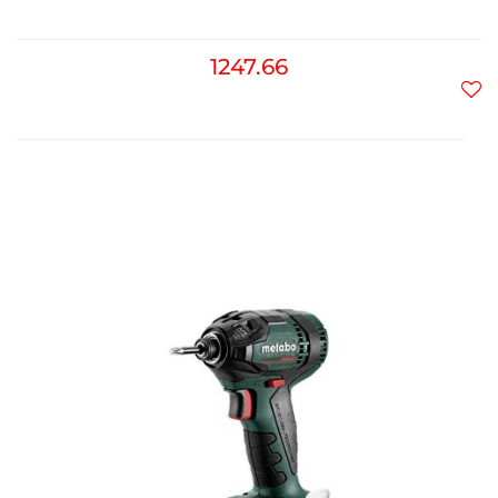
1247.66
Do
prz