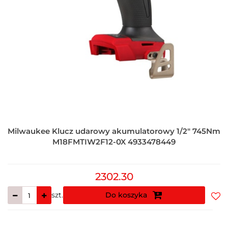
Milwaukee Klucz udarowy akumulatorowy 1/2" 745Nm
M18FMTIW2F12-0X 4933478449
2302.30
szt.
Do koszyka
Do
prz