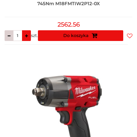
745Nm M18FMTIW2P12-0X
2562.56
szt.
Do koszyka
Do
prz