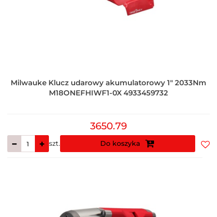
Milwauke Klucz udarowy akumulatorowy 1" 2033Nm
M18ONEFHIWF1-0X 4933459732
3650.79
szt.
Do koszyka
Do
prz