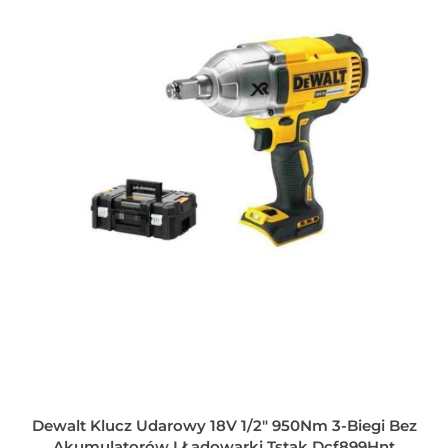
Dewalt Klucz Udarowy 18V 1/2" 950Nm 3-Biegi Bez
Akumulatorów I Ładowarki Tstak Dcf899Hnt