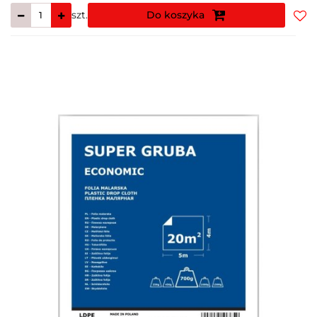
szt.
Do koszyka
Do
prz