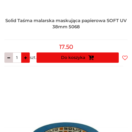
Solid Taśma malarska maskująca papierowa SOFT UV
38mm 5068
17.50
szt.
Do koszyka
Do
prz