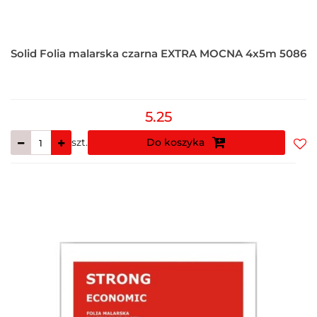
Solid Folia malarska czarna EXTRA MOCNA 4x5m 5086
5.25
szt.
Do koszyka
Do
prz