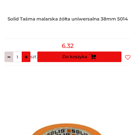
Solid Taśma malarska żółta uniwersalna 38mm 5014
6.32
szt.
Do koszyka
Do
prz