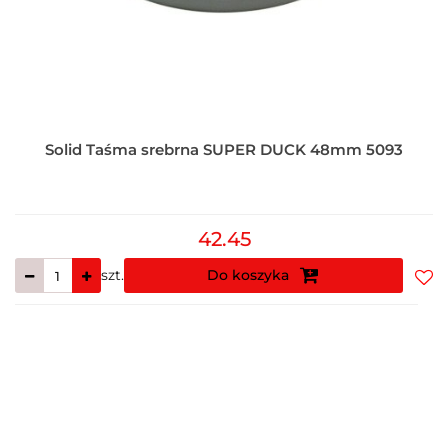
Solid Taśma srebrna SUPER DUCK 48mm 5093
42.45
szt.
Do koszyka
Do
prz