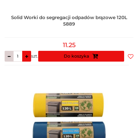
Solid Worki do segregacji odpadów brązowe 120L
5889
11.25
szt.
Do koszyka
Do
prz