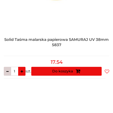
Solid Taśma malarska papierowa SAMURAJ UV 38mm
5837
17.54
szt.
Do koszyka
Do
prz