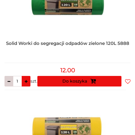
Solid Worki do segregacji odpadów zielone 120L 5888
12.00
szt.
Do koszyka
Do
prz