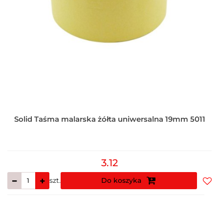
Solid Taśma malarska żółta uniwersalna 19mm 5011
3.12
szt.
Do koszyka
Do
prz