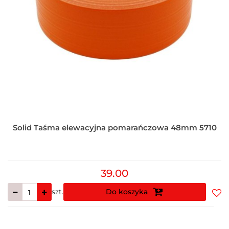
Solid Taśma elewacyjna pomarańczowa 48mm 5710
39.00
szt.
Do koszyka
Do
prz