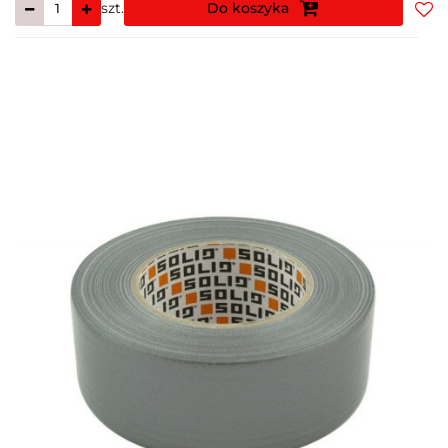
szt.
Do koszyka
Do
prz