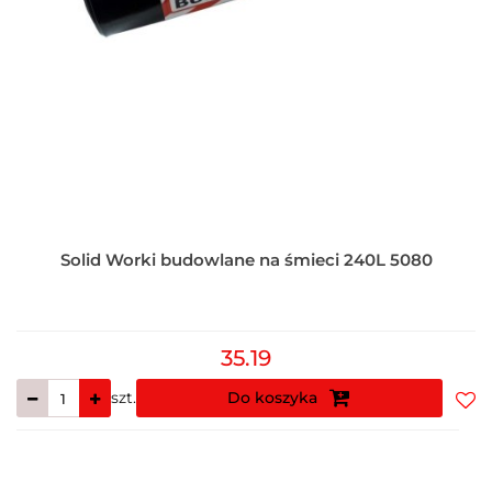
Solid Worki budowlane na śmieci 240L 5080
35.19
szt.
Do koszyka
Do
prz