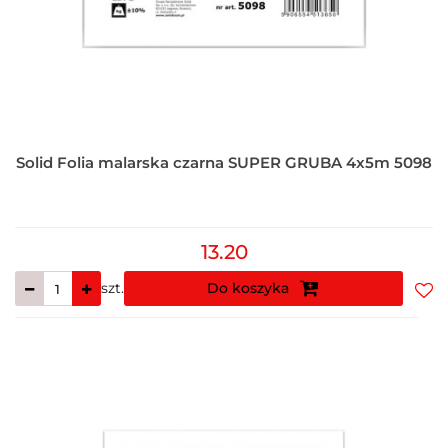
Solid Folia malarska czarna SUPER GRUBA 4x5m 5098
13.20
szt.
Do koszyka
Do
prz