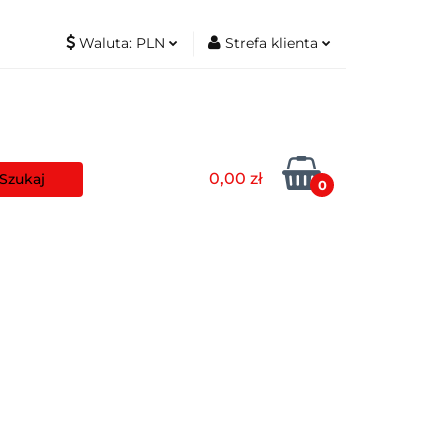
Waluta:
PLN
Strefa klienta
t
PLN
Zaloguj się
EUR
Zarejestruj się
Dodaj zgłoszenie
0,00 zł
Zgody cookies
0
aszyny
Pozostałe
Blog