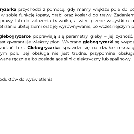
ryzarka
przychodzi z pomocą, gdy mamy większe pole do popi
 w sobie funkcję łopaty, grabi oraz kosiarki do trawy. Zadani
prawy lub do założenia trawnika, a więc przede wszystkim 
trzanie ubitej ziemi oraz jej wyrównywanie, po wcześniejszym p
glebogryzarce
poprawiają się parametry gleby – jej żyzność,
ast gwarantuje większy plon. Wybrane
glebogryzarki
są wypos
wadzać torf.
Glebogryzarka
sprawdzi się na działce rekrea
zym polu. Jej obsługa nie jest trudna, przypomina obsług
wane ręcznie albo posiadające silnik: elektryczny lub spalinowy.
oduktów do wyświetlenia