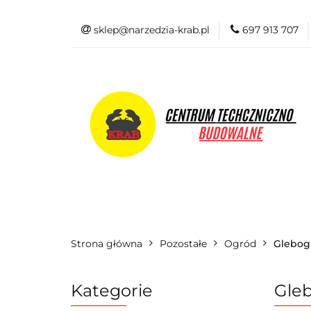
sklep@narzedzia-krab.pl
697 913 707
Elektronarzędzia
Odzież BHP
Elektronarzędzia
Akcesoria i osprzę
Strona główna
Pozostałe
Ogród
Glebog
Kategorie
Gleb