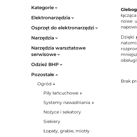
Kategorie
Glebog
łącząca
Elektronarzędzia
nowe u
napowie
Osprzęt do elektronarzędzi
Dzięki
Narzędzia
natomi
Narzędzia warsztatowe
rozpro
serwisowe
mniejs
obsługi
Odzież BHP
Pozostałe
Brak pr
Ogród
Piły łańcuchowe
Systemy nawadniania
Nożyce i sekatory
Siekiery
Łopaty, grabie, miotły