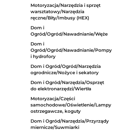
Motoryzacja/Narzędzia i sprzęt
warsztatowy/Narzędzia
ręczne/Bity/Imbusy (HEX)
Dom i
Ogród/Ogród/Nawadnianie/Węże
Dom i
Ogród/Ogród/Nawadnianie/Pompy
i hydrofory
Dom i Ogród/Ogród/Narzędzia
ogrodnicze/Nożyce i sekatory
Dom i Ogród/Narzędzia/Osprzęt
do elektronarzędzi/Wiertła
Motoryzacja/Części
samochodowe/Oświetlenie/Lampy
ostrzegawcze, koguty
Dom i Ogród/Narzędzia/Przyrządy
miernicze/Suwmiarki