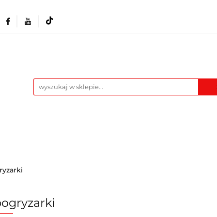
Akcesoria i osprzęt
Narzędzia
Warszta
Maszyny
Pozostałe
Blog
t
Narzędzia
Warsztat
Odzież BHP
M
ryzarki
ogryzarki