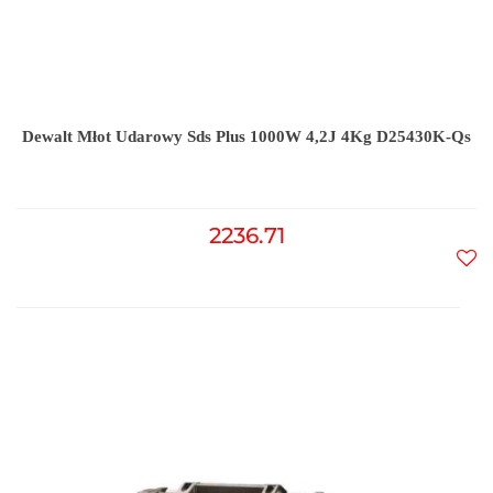
Dewalt Młot Udarowy Sds Plus 1000W 4,2J 4Kg D25430K-Qs
2236.71
Do
prz