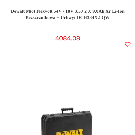
Dewalt Młot Flexvolt 54V / 18V 3,5J 2 X 9,0Ah Xr Li-Ion
Bezszczotkowa + Uchwyt DCH334X2-QW
4084.08
Do
prz