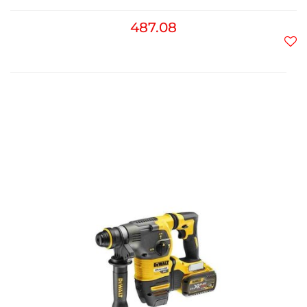
487.08
Do
prz