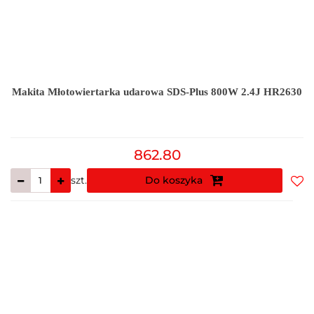
Makita Młotowiertarka udarowa SDS-Plus 800W 2.4J HR2630
862.80
szt.
Do koszyka
Do
prz