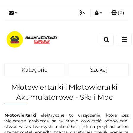
(
0
)
PLN
Zaloguj się
Zarejestruj się
EUR
Dodaj zgłoszenie
Zgody cookies
Kategorie
Szukaj
Młotowiertarki i Młotowierarki
Akumulatorowe - Siła i Moc
Młotowiertarki
elektryczne to urządzenia, które bez
większego problemu są w stanie wywiercić odpowiedni
otwór w tak twardych materiałach, jak na przykład beton
czy też metal. Ponadto znacząco ułatwiają one skuwanie na