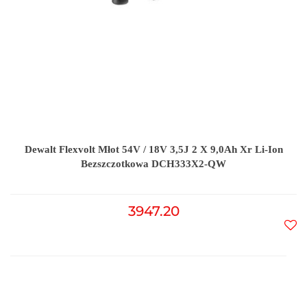
Dewalt Flexvolt Młot 54V / 18V 3,5J 2 X 9,0Ah Xr Li-Ion
Bezszczotkowa DCH333X2-QW
3947.20
Do
prz