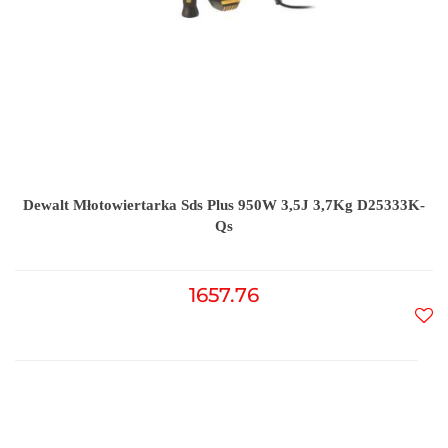
Dewalt Młotowiertarka Sds Plus 950W 3,5J 3,7Kg D25333K-
Qs
1657.76
Do
prz