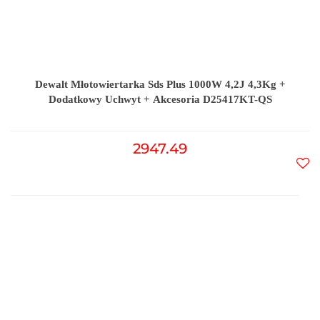
Dewalt Młotowiertarka Sds Plus 1000W 4,2J 4,3Kg +
Dodatkowy Uchwyt + Akcesoria D25417KT-QS
2947.49
Do
prz