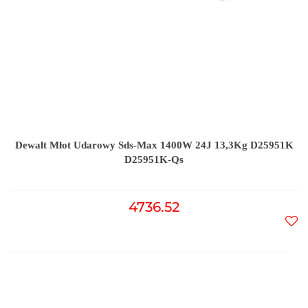
Dewalt Młot Udarowy Sds-Max 1400W 24J 13,3Kg D25951K
D25951K-Qs
4736.52
Do
prz