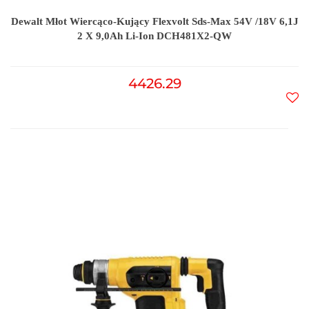
Dewalt Młot Wiercąco-Kujący Flexvolt Sds-Max 54V /18V 6,1J
2 X 9,0Ah Li-Ion DCH481X2-QW
4426.29
Do
prz