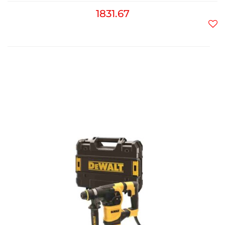
1831.67
Do
prz