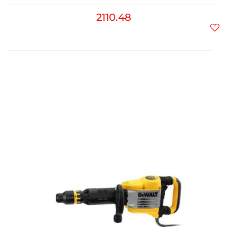
2110.48
Do
prz