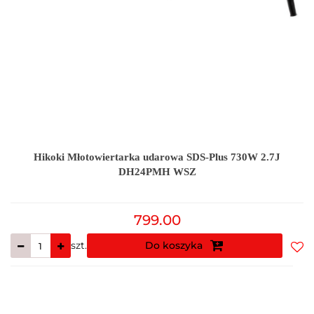
Hikoki Młotowiertarka udarowa SDS-Plus 730W 2.7J
DH24PMH WSZ
799.00
szt.
Do koszyka
Do
prz