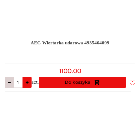
AEG Wiertarka udarowa 4935464099
1100.00
szt.
Do koszyka
Do
prz