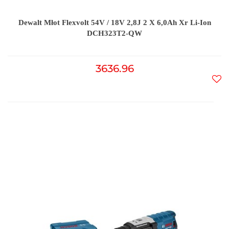
Dewalt Młot Flexvolt 54V / 18V 2,8J 2 X 6,0Ah Xr Li-Ion
DCH323T2-QW
3636.96
Do
prz