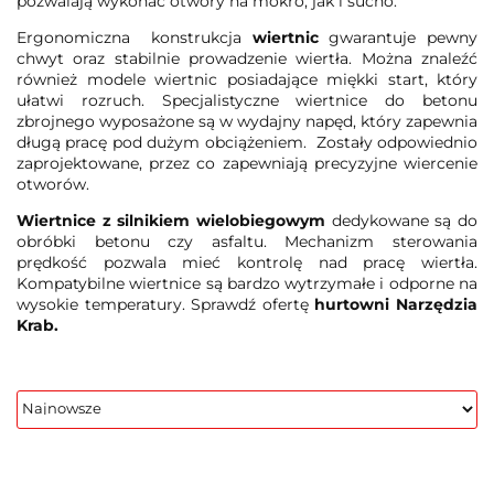
pozwalają wykonać otwory na mokro, jak i sucho.
Ergonomiczna konstrukcja
wiertnic
gwarantuje pewny
chwyt oraz stabilnie prowadzenie wiertła. Można znaleźć
również modele wiertnic posiadające miękki start, który
ułatwi rozruch. Specjalistyczne wiertnice do betonu
zbrojnego wyposażone są w wydajny napęd, który zapewnia
długą pracę pod dużym obciążeniem. Zostały odpowiednio
zaprojektowane, przez co zapewniają precyzyjne wiercenie
otworów.
Wiertnice z silnikiem wielobiegowym
dedykowane są do
obróbki betonu czy asfaltu. Mechanizm sterowania
prędkość pozwala mieć kontrolę nad pracę wiertła.
Kompatybilne wiertnice są bardzo wytrzymałe i odporne na
wysokie temperatury. Sprawdź ofertę
hurtowni Narzędzia
Krab.