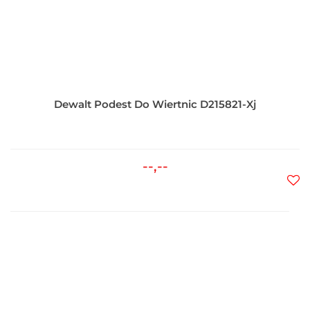
Dewalt Podest Do Wiertnic D215821-Xj
--,--
Do
prz