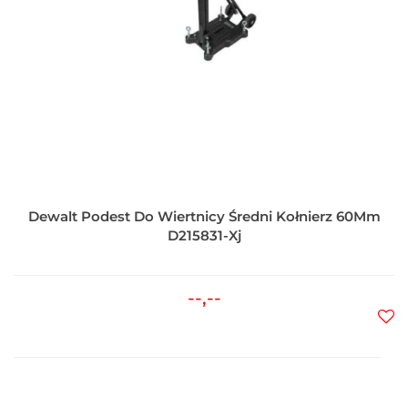
Dewalt Podest Do Wiertnicy Średni Kołnierz 60Mm
D215831-Xj
--,--
Do
prz