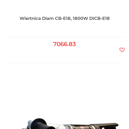
Wiertnica Diam CB-E18, 1800W DICB-E18
7066.83
Do
prz