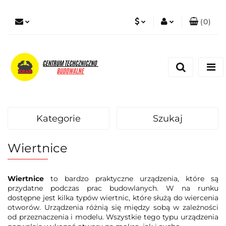
(
0
)
PLN
Zaloguj się
Zarejestruj się
EUR
Dodaj zgłoszenie
Zgody cookies
Kategorie
Szukaj
Wiertnice
Wiertnice
to bardzo praktyczne urządzenia, które są
przydatne podczas prac budowlanych. W na runku
dostępne jest kilka typów wiertnic, które służą do wiercenia
otworów. Urządzenia różnią się między sobą w zależności
od przeznaczenia i modelu. Wszystkie tego typu urządzenia