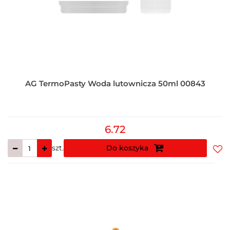
AG TermoPasty Woda lutownicza 50ml 00843
6.72
szt.
Do koszyka
Do
prz