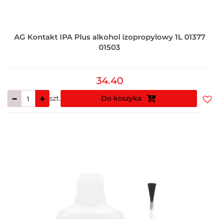
AG Kontakt IPA Plus alkohol izopropylowy 1L 01377
01503
34.40
szt.
Do koszyka
Do
prz