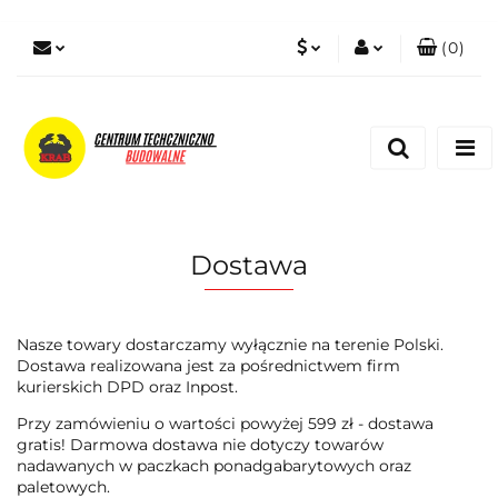
(
0
)
PLN
Zaloguj się
Zarejestruj się
EUR
Dodaj zgłoszenie
Zgody cookies
Dostawa
Nasze towary dostarczamy wyłącznie na terenie Polski.
Dostawa realizowana jest za pośrednictwem firm
kurierskich DPD oraz Inpost.
Przy zamówieniu o wartości powyżej 599 zł - dostawa
gratis! Darmowa dostawa nie dotyczy towarów
nadawanych w paczkach ponadgabarytowych oraz
paletowych.