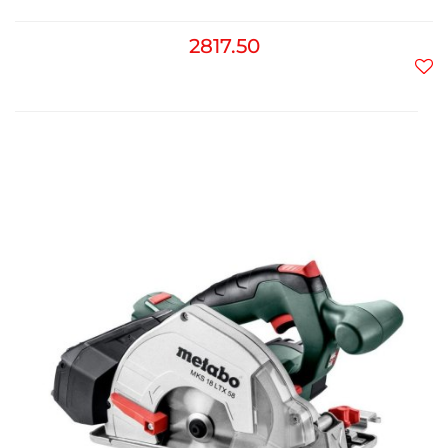
2817.50
Do
prz