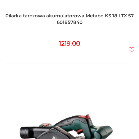
Pilarka tarczowa akumulatorowa Metabo KS 18 LTX 57
601857840
1219.00
Do
prz