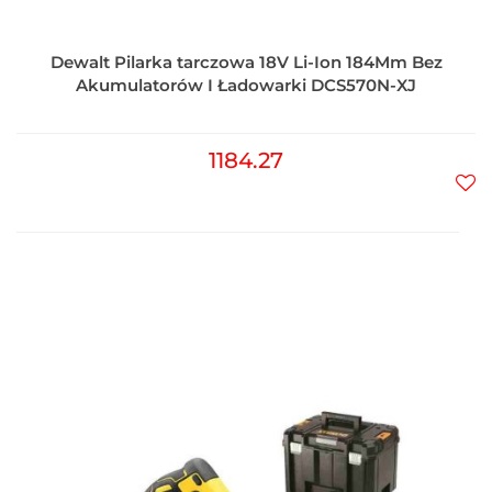
Dewalt Pilarka tarczowa 18V Li-Ion 184Mm Bez
Akumulatorów I Ładowarki DCS570N-XJ
1184.27
Do
prz