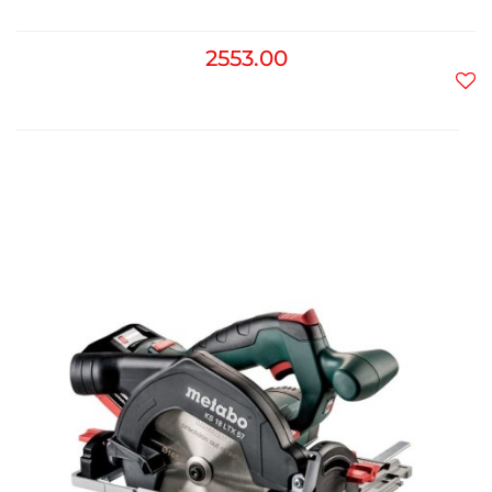
2553.00
Do
prz