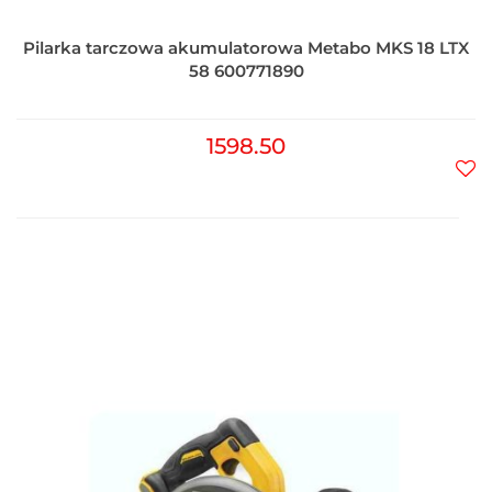
Pilarka tarczowa akumulatorowa Metabo MKS 18 LTX
58 600771890
1598.50
Do
prz