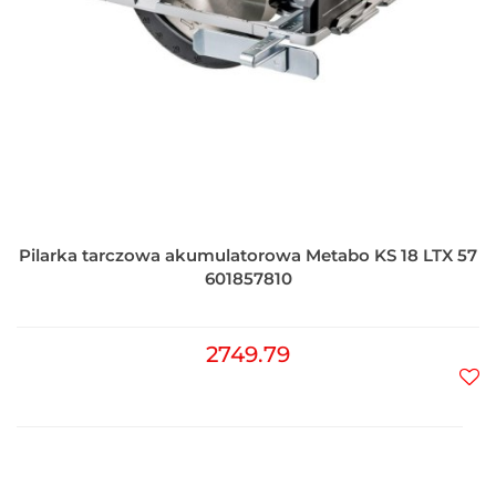
Pilarka tarczowa akumulatorowa Metabo KS 18 LTX 57
601857810
2749.79
Do
prz