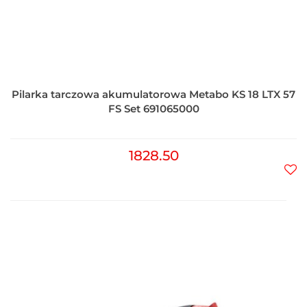
Pilarka tarczowa akumulatorowa Metabo KS 18 LTX 57
FS Set 691065000
1828.50
Do
prz