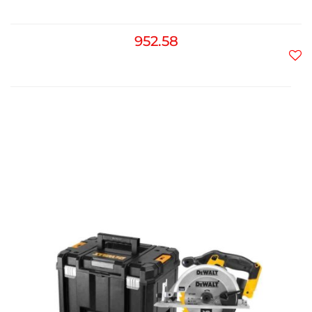
952.58
Do
prz