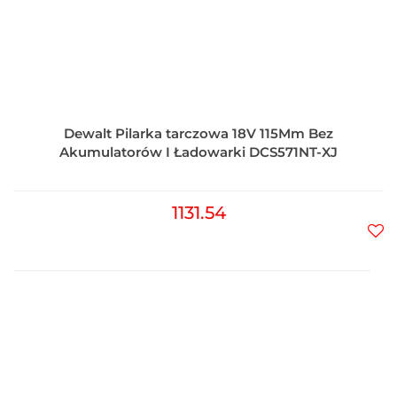
Dewalt Pilarka tarczowa 18V 115Mm Bez
Akumulatorów I Ładowarki DCS571NT-XJ
1131.54
Do
prz