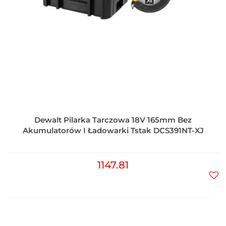
Dewalt Pilarka Tarczowa 18V 165mm Bez
Akumulatorów I Ładowarki Tstak DCS391NT-XJ
1147.81
Do
prz