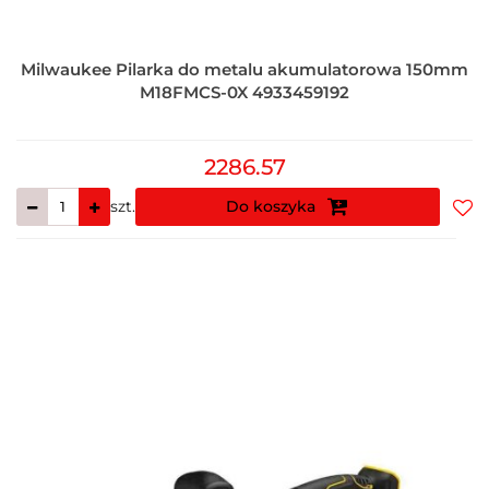
Milwaukee Pilarka do metalu akumulatorowa 150mm
M18FMCS-0X 4933459192
2286.57
szt.
Do koszyka
Do
prz