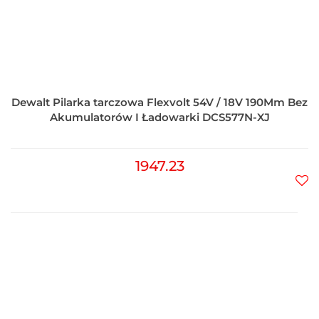
Dewalt Pilarka tarczowa Flexvolt 54V / 18V 190Mm Bez
Akumulatorów I Ładowarki DCS577N-XJ
1947.23
Do
prz