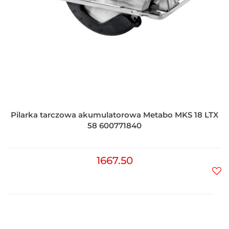
Pilarka tarczowa akumulatorowa Metabo MKS 18 LTX
58 600771840
1667.50
Do
prz