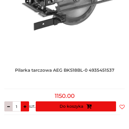
Pilarka tarczowa AEG BKS18BL-0 4935451537
1150.00
szt.
Do koszyka
Do
prz