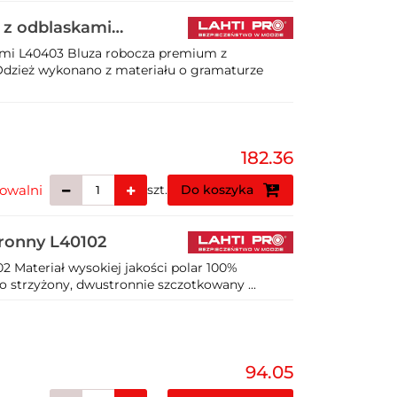
 z odblaskami
ami L40403 Bluza robocza premium z
 Odzież wykonano z materiału o gramaturze
182.36
owalni
szt.
Do koszyka
hronny L40102
2 Materiał wysokiej jakości polar 100%
o strzyżony, dwustronnie szczotkowany ...
94.05