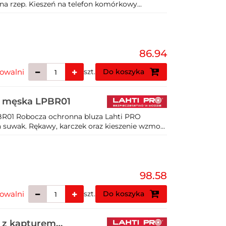
na rzep. Kieszeń na telefon komórkowy...
86.94
owalni
szt.
Do koszyka
a męska LPBR01
BR01 Robocza ochronna bluza Lahti PRO
 suwak. Rękawy, karczek oraz kieszenie wzmo...
98.58
owalni
szt.
Do koszyka
a z kapturem