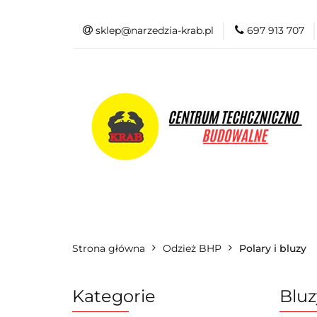
sklep@narzedzia-krab.pl
697 913 707
Elektronarzędzia
Odzież BHP
Elektronarzędzia
Akcesoria i osprzę
Strona główna
Odzież BHP
Polary i bluzy
Kategorie
Bluz