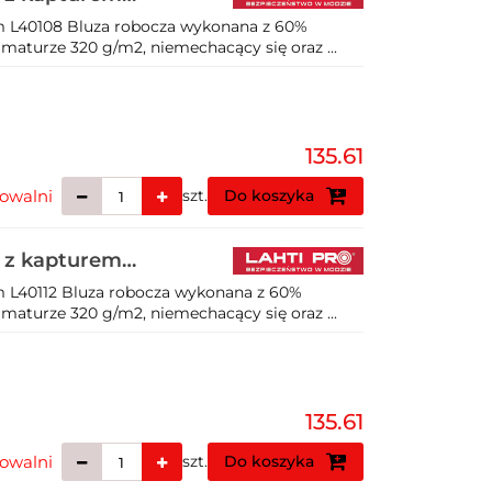
em L40108 Bluza robocza wykonana z 60%
amaturze 320 g/m2, niemechacący się oraz ...
135.61
owalni
szt.
Do koszyka
a z kapturem
m L40112 Bluza robocza wykonana z 60%
amaturze 320 g/m2, niemechacący się oraz ...
135.61
owalni
szt.
Do koszyka