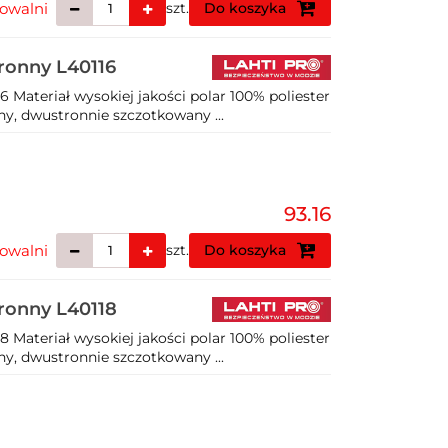
owalni
szt.
Do koszyka
hronny L40116
 Materiał wysokiej jakości polar 100% poliester
ny, dwustronnie szczotkowany ...
93.16
owalni
szt.
Do koszyka
hronny L40118
 Materiał wysokiej jakości polar 100% poliester
ny, dwustronnie szczotkowany ...