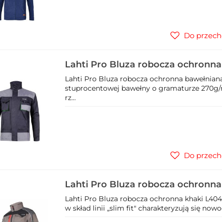
Do przech
Lahti Pro Bluza robocza ochronn
L40407
Lahti Pro Bluza robocza ochronna bawełnian
stuprocentowej bawełny o gramaturze 270g/m
rz...
Do przech
Lahti Pro Bluza robocza ochronna
Lahti Pro Bluza robocza ochronna khaki L40
w skład linii „slim fit" charakteryzują się n