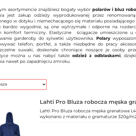
ym asortymencie znajdziesz bogaty wybór
polarów i bluz rob
nia jest zakup odzieży wyprodukowanej przez renomowaną
nego w dotyku i niemechacącego się materiału posiadającego o
ię bardzo wygodnie, są one wytrzymałe i odporne na rozdarci
 komfort termiczny. Elastyczne ściągacze umieszczone u d
wanie garderoby do sylwetki użytkownika.
Polary
wyposażone
owywać telefon, portfel, a także niezbędne do pracy akces
szczelne suwaki, doskonale chroniące noszące je osoby pr
styce można u nas nabyć także
odzież z odblaskami
, dzię
ia nawet po zapadnięciu zmroku.
Lahti Pro Bluza robocza męska g
Lahti Pro Bluza robocza męska granatowa L4
wykonano z materiału o gramaturze 320g/m2. 