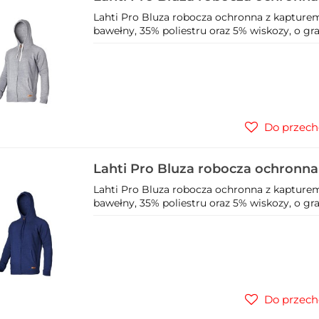
L40108
Lahti Pro Bluza robocza ochronna z kaptur
bawełny, 35% poliestru oraz 5% wiskozy, o gr
Do przech
Lahti Pro Bluza robocza ochronn
L40112
Lahti Pro Bluza robocza ochronna z kapture
bawełny, 35% poliestru oraz 5% wiskozy, o gr
Do przech