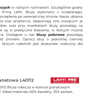
oczych
w różnych rozmiarach. Szczególnie godny
 firmę Lahti. Bluzy wykonano z ocieplanego,
cieplenie po wewnętrznej stronie. Nasze ubrania
a oraz przetarcia, zapewniają one noszącym je
ołu oraz przy mankietach bluzy pozwalają na
 są w praktyczne kieszenie, w których można
oria. Dostępne u nas
bluzy polarowe
posiadają
zed zimnem. Oprócz bluz o jednolitej ciemnej
ki którym robotnik jest doskonale widoczny dla
ranatowa L40112
0112 Bluza robocza w kolorze granatowym
Skład materiału 60% bawełny, 35% poliest...