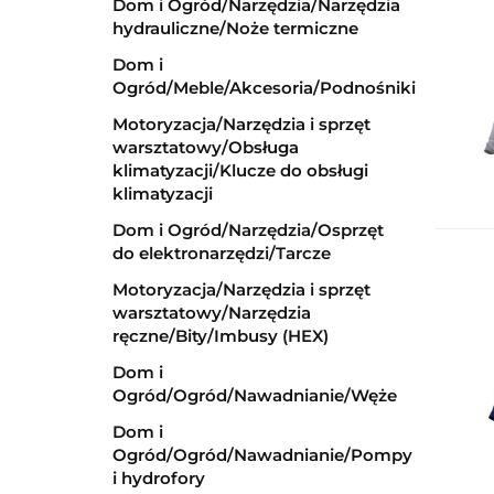
Dom i Ogród/Narzędzia/Narzędzia
hydrauliczne/Noże termiczne
Dom i
Ogród/Meble/Akcesoria/Podnośniki
Motoryzacja/Narzędzia i sprzęt
warsztatowy/Obsługa
klimatyzacji/Klucze do obsługi
klimatyzacji
Dom i Ogród/Narzędzia/Osprzęt
do elektronarzędzi/Tarcze
Motoryzacja/Narzędzia i sprzęt
warsztatowy/Narzędzia
ręczne/Bity/Imbusy (HEX)
Dom i
Ogród/Ogród/Nawadnianie/Węże
Dom i
Ogród/Ogród/Nawadnianie/Pompy
i hydrofory