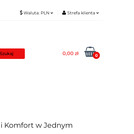
Waluta:
PLN
Strefa klienta
t
PLN
Zaloguj się
EUR
Zarejestruj się
Dodaj zgłoszenie
0,00 zł
Zgody cookies
0
aszyny
Pozostałe
Blog
a i Komfort w Jednym