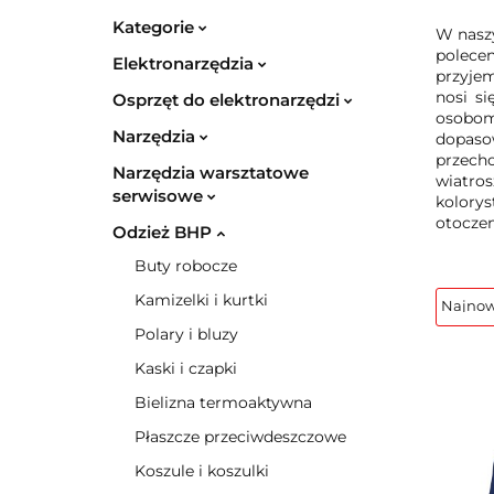
Kategorie
W nasz
polece
Elektronarzędzia
przyjem
nosi s
Osprzęt do elektronarzędzi
osobom
Narzędzia
dopaso
przech
Narzędzia warsztatowe
wiatro
serwisowe
kolory
otoczen
Odzież BHP
Buty robocze
Kamizelki i kurtki
Polary i bluzy
Kaski i czapki
Bielizna termoaktywna
Płaszcze przeciwdeszczowe
Koszule i koszulki