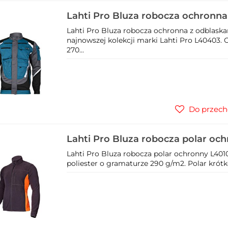
Lahti Pro Bluza robocza ochronna
L40403
Lahti Pro Bluza robocza ochronna z odblask
najnowszej kolekcji marki Lahti Pro L40403.
270...
Do przech
Lahti Pro Bluza robocza polar oc
Lahti Pro Bluza robocza polar ochronny L4010
poliester o gramaturze 290 g/m2. Polar krótk