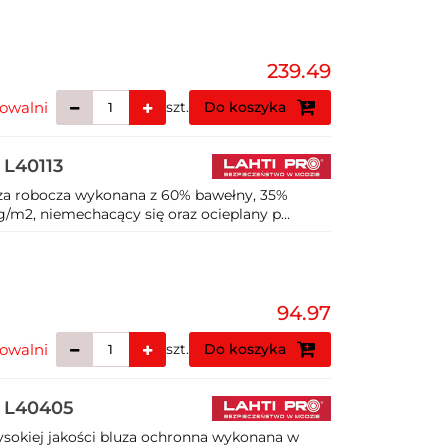
239.49
owalni
szt.
Do koszyka
 L40113
uza robocza wykonana z 60% bawełny, 35%
g/m2, niemechacący się oraz ocieplany p...
94.97
owalni
szt.
Do koszyka
a L40405
sokiej jakości bluza ochronna wykonana w