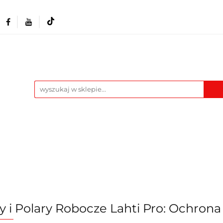
Akcesoria i osprzęt
Narzędzia
Warszta
Maszyny
Pozostałe
Blog
t
Narzędzia
Warsztat
Odzież BHP
M
y i Polary Robocze Lahti Pro: Ochron