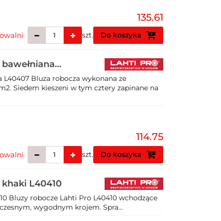
135.61
owalni
szt.
Do koszyka
a bawełniana
a L40407 Bluza robocza wykonana ze
2. Siedem kieszeni w tym cztery zapinane na
114.75
owalni
szt.
Do koszyka
 khaki L40410
410 Bluzy robocze Lahti Pro L40410 wchodzące
owoczesnym, wygodnym krojem. Spra...