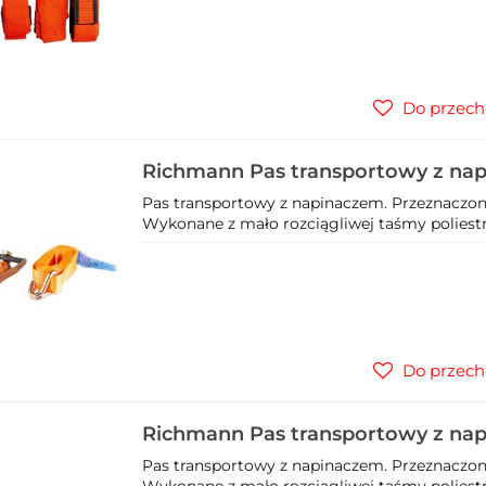
Do przech
Richmann Pas transportowy z na
C5010
Pas transportowy z napinaczem. Przeznaczon
Wykonane z mało rozciągliwej taśmy poliestr
Do przech
Richmann Pas transportowy z na
C5012
Pas transportowy z napinaczem. Przeznaczon
Wykonane z mało rozciągliwej taśmy poliestr