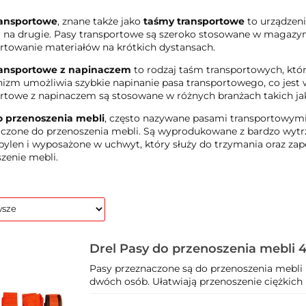
ransportowe
, znane także jako
taśmy transportowe
to urządzeni
 na drugie. Pasy transportowe są szeroko stosowane w magazyn
rtowanie materiałów na krótkich dystansach.
ransportowe z napinaczem
to rodzaj taśm transportowych, któ
zm umożliwia szybkie napinanie pasa transportowego, co jest 
rtowe z napinaczem są stosowane w różnych branżach takich jak 
o przenoszenia mebli
, często nazywane pasami transportowymi 
czone do przenoszenia mebli. Są wyprodukowane z bardzo wytrz
pylen i wyposażone w uchwyt, który służy do trzymania oraz zap
zenie mebli.
Drel Pasy do przenoszenia mebli 
CON-CRT-2001
Pasy przeznaczone są do przenoszenia mebli 
dwóch osób. Ułatwiają przenoszenie ciężkich 