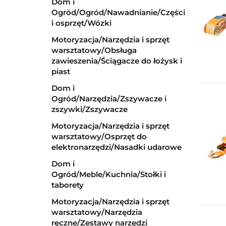
Dom i
Ogród/Ogród/Nawadnianie/Części
i osprzęt/Wózki
Motoryzacja/Narzędzia i sprzęt
warsztatowy/Obsługa
zawieszenia/Ściągacze do łożysk i
piast
Dom i
Ogród/Narzędzia/Zszywacze i
zszywki/Zszywacze
Motoryzacja/Narzędzia i sprzęt
warsztatowy/Osprzęt do
elektronarzędzi/Nasadki udarowe
Dom i
Ogród/Meble/Kuchnia/Stołki i
taborety
Motoryzacja/Narzędzia i sprzęt
warsztatowy/Narzędzia
ręczne/Zestawy narzędzi