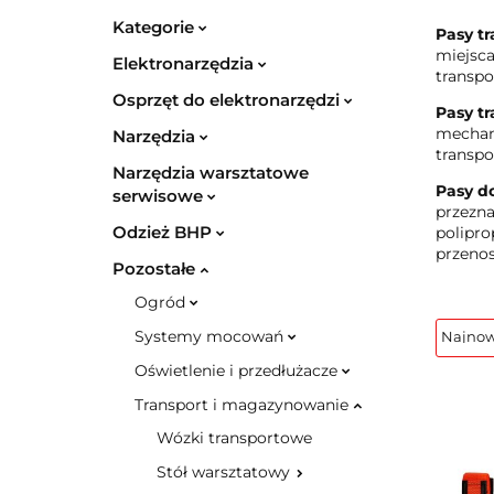
Kategorie
Pasy t
miejsca
Elektronarzędzia
transpo
Osprzęt do elektronarzędzi
Pasy t
mechani
Narzędzia
transpo
Narzędzia warsztatowe
Pasy d
serwisowe
przezna
Odzież BHP
polipro
przenos
Pozostałe
Ogród
Systemy mocowań
Oświetlenie i przedłużacze
Transport i magazynowanie
Wózki transportowe
Stół warsztatowy