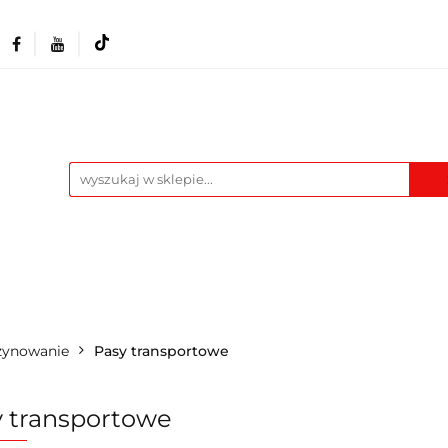
Akcesoria i osprzęt
Narzędzia
Warszta
Maszyny
Pozostałe
Blog
t
Narzędzia
Warsztat
Odzież BHP
M
zynowanie
Pasy transportowe
 transportowe