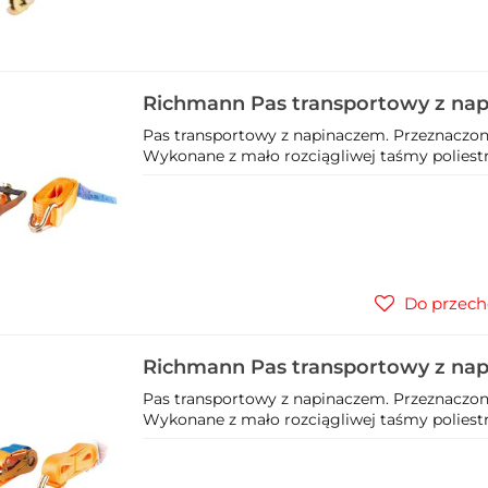
Richmann Pas transportowy z na
C5006
Pas transportowy z napinaczem. Przeznaczon
Wykonane z mało rozciągliwej taśmy poliestr
Do przech
Richmann Pas transportowy z na
C4918
Pas transportowy z napinaczem. Przeznaczon
Wykonane z mało rozciągliwej taśmy poliestr