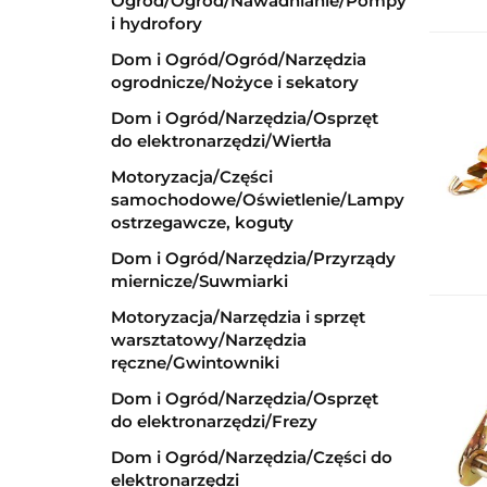
Ogród/Ogród/Nawadnianie/Pompy
i hydrofory
Dom i Ogród/Ogród/Narzędzia
ogrodnicze/Nożyce i sekatory
Dom i Ogród/Narzędzia/Osprzęt
do elektronarzędzi/Wiertła
Motoryzacja/Części
samochodowe/Oświetlenie/Lampy
ostrzegawcze, koguty
Dom i Ogród/Narzędzia/Przyrządy
miernicze/Suwmiarki
Motoryzacja/Narzędzia i sprzęt
warsztatowy/Narzędzia
ręczne/Gwintowniki
Dom i Ogród/Narzędzia/Osprzęt
do elektronarzędzi/Frezy
Dom i Ogród/Narzędzia/Części do
elektronarzędzi