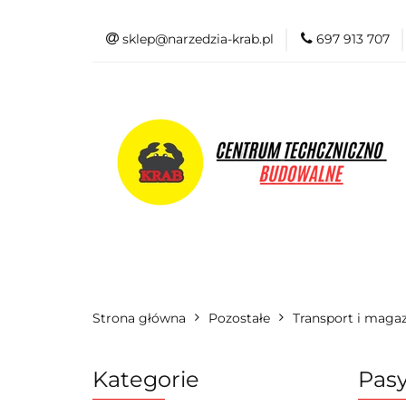
sklep@narzedzia-krab.pl
697 913 707
Elektronarzędzia
Odzież BHP
Elektronarzędzia
Akcesoria i osprzę
Strona główna
Pozostałe
Transport i maga
Kategorie
Pasy