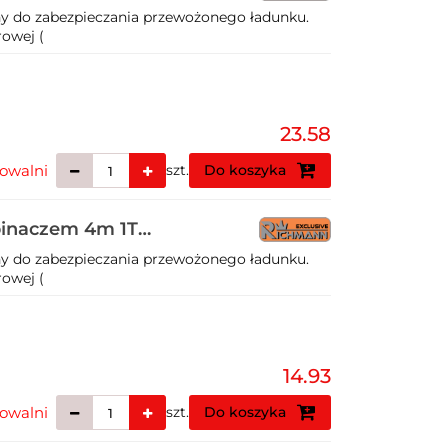
y do zabezpieczania przewożonego ładunku.
owej (
23.58
owalni
szt.
Do koszyka
pinaczem 4m 1T
y do zabezpieczania przewożonego ładunku.
owej (
14.93
owalni
szt.
Do koszyka