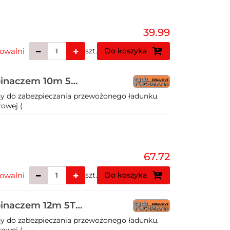
39.99
owalni
szt.
Do koszyka
pinaczem 10m 5T
y do zabezpieczania przewożonego ładunku.
owej (
67.72
owalni
szt.
Do koszyka
pinaczem 12m 5T
y do zabezpieczania przewożonego ładunku.
owej (