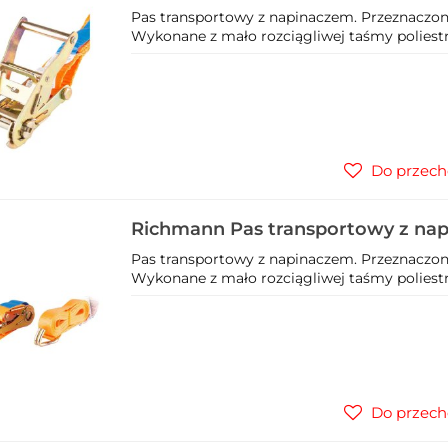
C4902
Pas transportowy z napinaczem. Przeznaczon
Wykonane z mało rozciągliwej taśmy poliestr
Do przech
Richmann Pas transportowy z na
C4914
Pas transportowy z napinaczem. Przeznaczon
Wykonane z mało rozciągliwej taśmy poliestr
Do przech