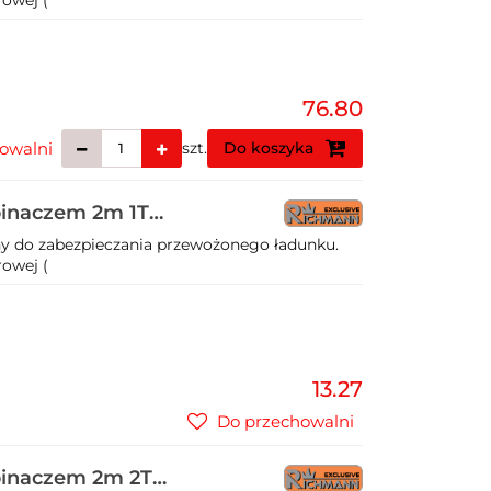
76.80
owalni
szt.
Do koszyka
pinaczem 2m 1T
y do zabezpieczania przewożonego ładunku.
owej (
13.27
Do przechowalni
pinaczem 2m 2T