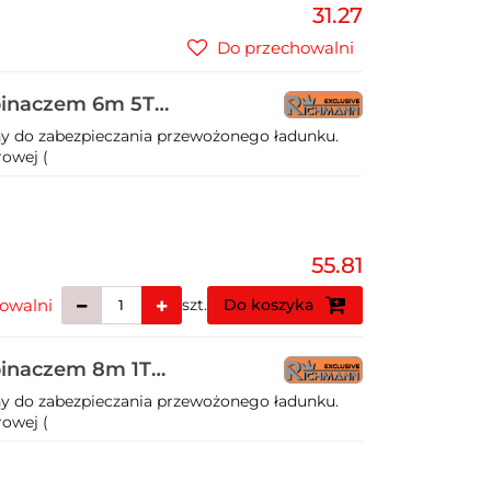
31.27
Do przechowalni
pinaczem 6m 5T
y do zabezpieczania przewożonego ładunku.
owej (
55.81
owalni
szt.
Do koszyka
pinaczem 8m 1T
y do zabezpieczania przewożonego ładunku.
owej (