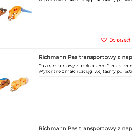
Do przech
Richmann Pas transportowy z na
C4912
Pas transportowy z napinaczem. Przeznaczon
Wykonane z mało rozciągliwej taśmy poliestr
Richmann Pas transportowy z na