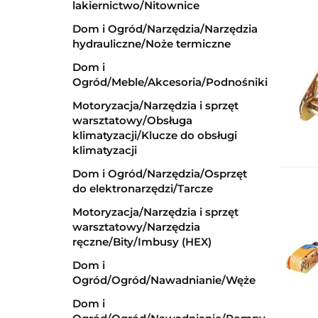
lakiernictwo/Nitownice
Dom i Ogród/Narzędzia/Narzędzia
hydrauliczne/Noże termiczne
Dom i
Ogród/Meble/Akcesoria/Podnośniki
Motoryzacja/Narzędzia i sprzęt
warsztatowy/Obsługa
klimatyzacji/Klucze do obsługi
klimatyzacji
Dom i Ogród/Narzędzia/Osprzęt
do elektronarzędzi/Tarcze
Motoryzacja/Narzędzia i sprzęt
warsztatowy/Narzędzia
ręczne/Bity/Imbusy (HEX)
Dom i
Ogród/Ogród/Nawadnianie/Węże
Dom i