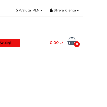
Waluta:
PLN
Strefa klienta
t
PLN
Zaloguj się
EUR
Zarejestruj się
Dodaj zgłoszenie
0,00 zł
Zgody cookies
0
aszyny
Pozostałe
Blog