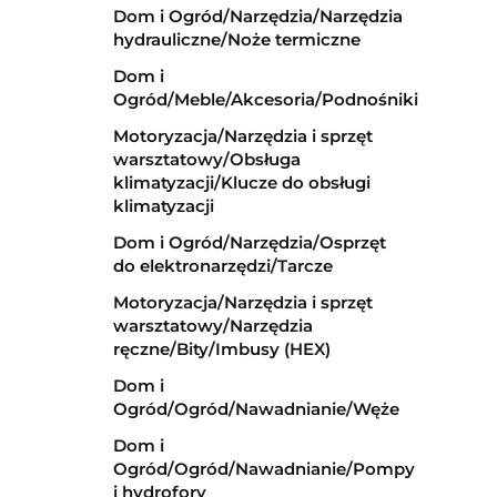
Dom i Ogród/Narzędzia/Narzędzia
hydrauliczne/Noże termiczne
Dom i
Ogród/Meble/Akcesoria/Podnośniki
Motoryzacja/Narzędzia i sprzęt
warsztatowy/Obsługa
klimatyzacji/Klucze do obsługi
klimatyzacji
Dom i Ogród/Narzędzia/Osprzęt
do elektronarzędzi/Tarcze
Motoryzacja/Narzędzia i sprzęt
warsztatowy/Narzędzia
ręczne/Bity/Imbusy (HEX)
Dom i
Ogród/Ogród/Nawadnianie/Węże
Dom i
Ogród/Ogród/Nawadnianie/Pompy
i hydrofory