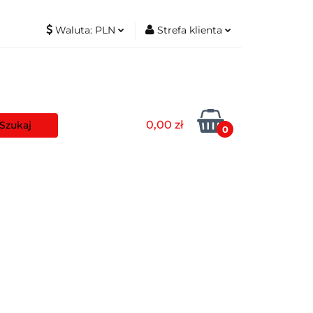
Waluta:
PLN
Strefa klienta
t
PLN
Zaloguj się
EUR
Zarejestruj się
Dodaj zgłoszenie
0,00 zł
Zgody cookies
0
aszyny
Pozostałe
Blog