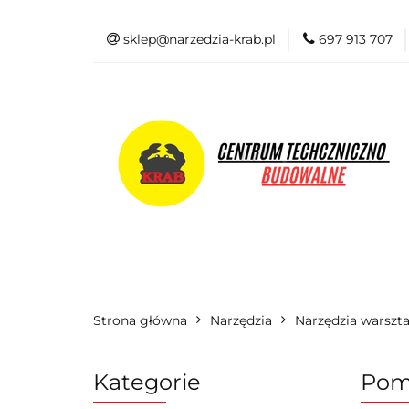
sklep@narzedzia-krab.pl
697 913 707
Elektronarzędzia
Odzież BHP
Elektronarzędzia
Akcesoria i osprzę
Strona główna
Narzędzia
Narzędzia warszt
Kategorie
Pomp