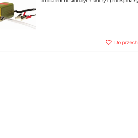
producent doskonałych kluczy i profesjonalny
Do przech