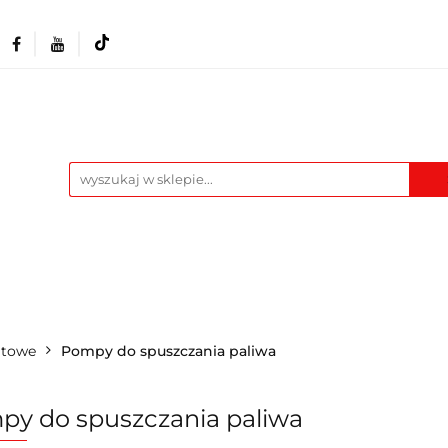
Akcesoria i osprzęt
Narzędzia
Warszta
Maszyny
Pozostałe
Blog
t
Narzędzia
Warsztat
Odzież BHP
M
atowe
Pompy do spuszczania paliwa
y do spuszczania paliwa