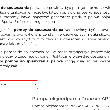
do spuszczania
paliwa nie powinny być pomijane przez serwi
łędne tankowanie może być łatwo naprawione, bez koniecznośc
ż możemy łatwo napędzać generatory prądu z paliwa poja
? Sprawdź ofertę naszego sklepu!
 jakości
pompy do spuszczania paliwa
powinny być zarówno 
owinna być wykonana ze stali nierdzewnej, aby mogła służyć
est wbudowany filtr z możliwością czyszczenia. Łatwa obsłu
na z lekkomyślnością.
yta pompa do spuszczania paliwa może przysporzyć jeszcze wi
 cieczy przepompowywanej. Praktycznie wszystkie dostępne n
sze
pompy do spuszczania paliwa
mogą osiągać tak wysok
ć cały bak.
Pompa olejoodporna Proxxon AP 
Pompa olejoodporna Proxxon AP 12 PR25262 