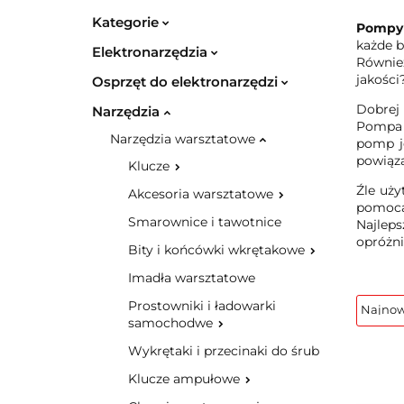
Kategorie
Pompy 
każde b
Elektronarzędzia
Równie
jakości
Osprzęt do elektronarzędzi
Dobrej
Narzędzia
Pompa p
Narzędzia warsztatowe
pomp j
powiąza
Klucze
Źle uż
Akcesoria warsztatowe
pomocą
Smarownice i tawotnice
Najlep
opróżni
Bity i końcówki wkrętakowe
Imadła warsztatowe
Prostowniki i ładowarki
samochodwe
Wykrętaki i przecinaki do śrub
Klucze ampułowe