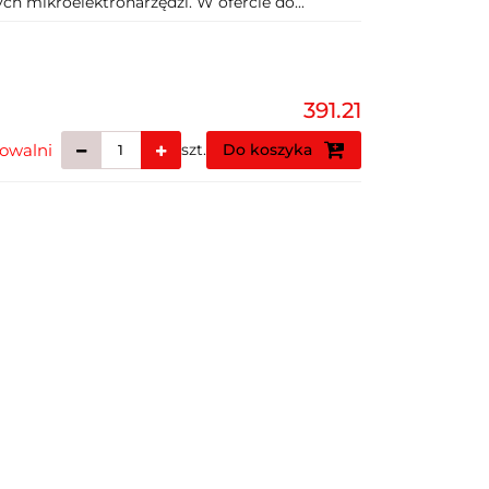
ch mikroelektronarzędzi. W ofercie do...
391.21
owalni
szt.
Do koszyka