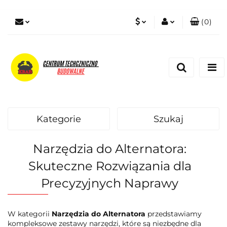
(
0
)
PLN
Zaloguj się
Zarejestruj się
EUR
Dodaj zgłoszenie
Zgody cookies
Kategorie
Szukaj
Narzędzia do Alternatora:
Skuteczne Rozwiązania dla
Precyzyjnych Naprawy
W kategorii
Narzędzia do Alternatora
przedstawiamy
kompleksowe zestawy narzędzi, które są niezbędne dla