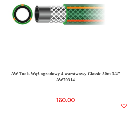
AW Tools Wąż ogrodowy 4 warstwowy Classic 50m 3/4"
AW70314
160.00
Do
prz