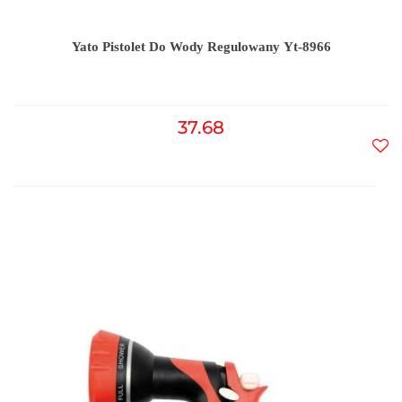
Yato Pistolet Do Wody Regulowany Yt-8966
37.68
Do
prz