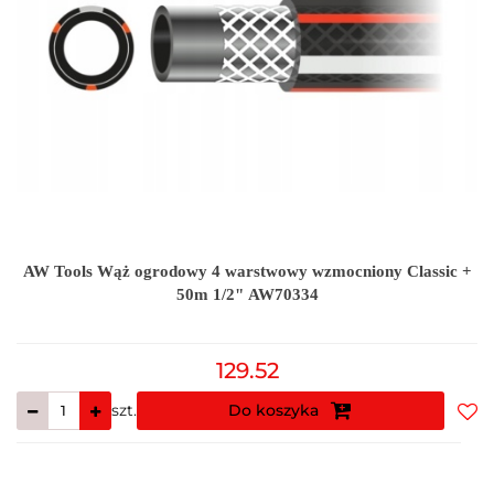
AW Tools Wąż ogrodowy 4 warstwowy wzmocniony Classic +
50m 1/2" AW70334
129.52
szt.
Do koszyka
Do
prz