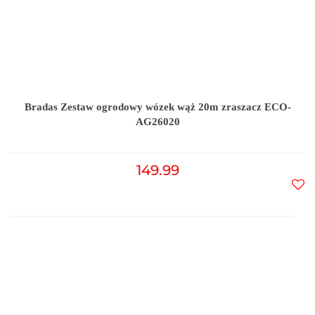
Bradas Zestaw ogrodowy wózek wąż 20m zraszacz ECO-
AG26020
149.99
Do
prz