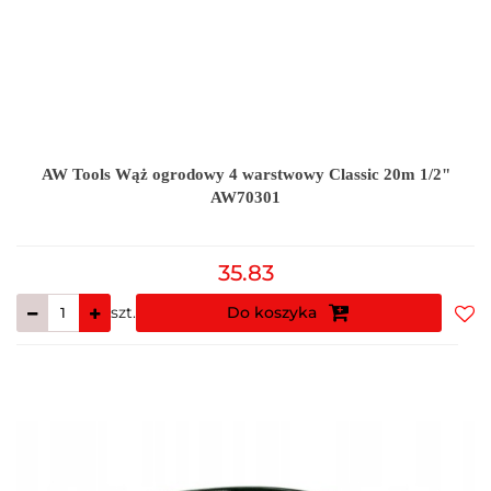
AW Tools Wąż ogrodowy 4 warstwowy Classic 20m 1/2"
AW70301
35.83
szt.
Do koszyka
Do
prz