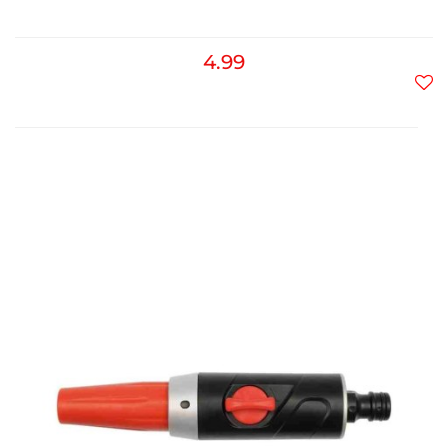
4.99
Do
prz