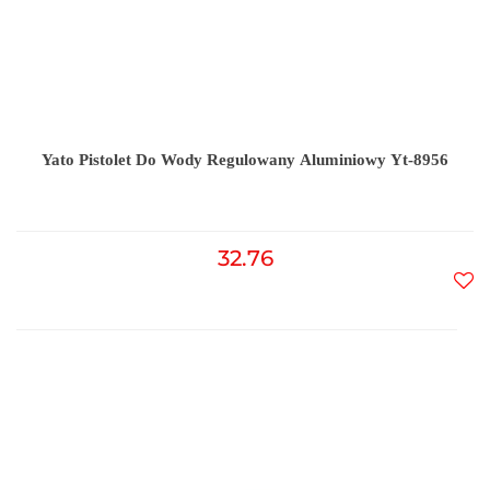
Yato Pistolet Do Wody Regulowany Aluminiowy Yt-8956
32.76
Do
prz