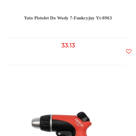
Yato Pistolet Do Wody 7-Funkcyjny Yt-8963
33.13
Do
prz