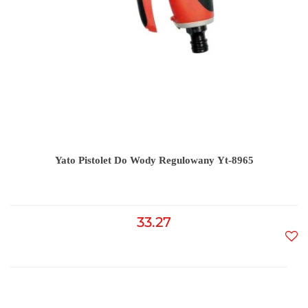
Yato Pistolet Do Wody Regulowany Yt-8965
33.27
Do
prz