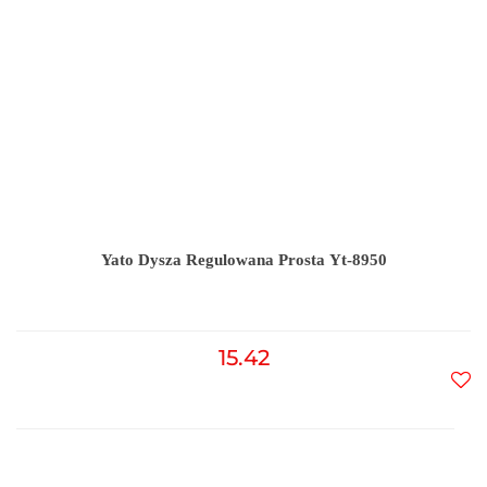
Yato Dysza Regulowana Prosta Yt-8950
15.42
Do
prz