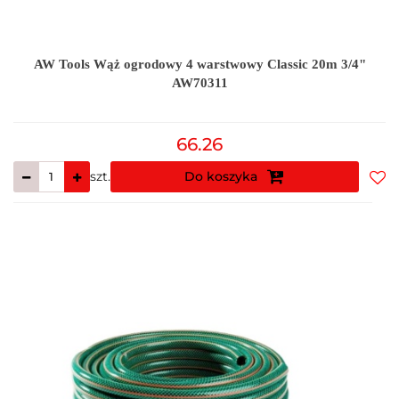
AW Tools Wąż ogrodowy 4 warstwowy Classic 20m 3/4"
AW70311
66.26
szt.
Do koszyka
Do
prz