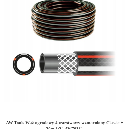
AW Tools Wąż ogrodowy 4 warstwowy wzmocniony Classic +
20m 1/2" AW70331