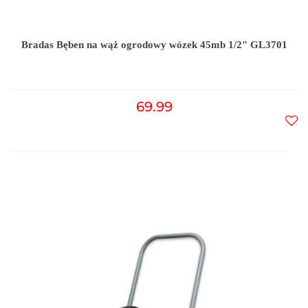
Bradas Bęben na wąż ogrodowy wózek 45mb 1/2" GL3701
69.99
Do
prz