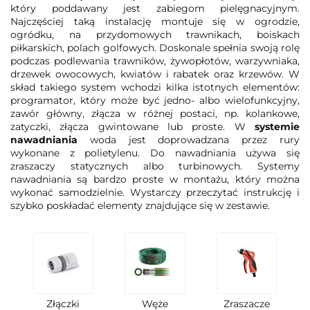
który poddawany jest zabiegom pielęgnacyjnym.
Najczęściej taką instalację montuje się w ogrodzie,
ogródku, na przydomowych trawnikach, boiskach
piłkarskich, polach golfowych. Doskonale spełnia swoją rolę
podczas podlewania trawników, żywopłotów, warzywniaka,
drzewek owocowych, kwiatów i rabatek oraz krzewów. W
skład takiego system wchodzi kilka istotnych elementów:
programator, który może być jedno- albo wielofunkcyjny,
zawór główny, złącza w różnej postaci, np. kolankowe,
zatyczki, złącza gwintowane lub proste. W
systemie
nawadniania
woda jest doprowadzana przez rury
wykonane z polietylenu. Do nawadniania używa się
zraszaczy statycznych albo turbinowych. Systemy
nawadniania są bardzo proste w montażu, który można
wykonać samodzielnie. Wystarczy przeczytać instrukcję i
szybko poskładać elementy znajdujące się w zestawie.
Złączki
Węże
Zraszacze