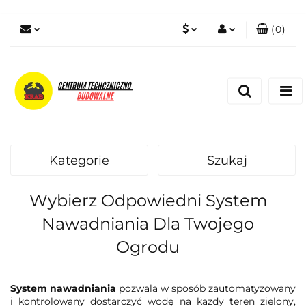
(
0
)
PLN
Zaloguj się
Zarejestruj się
EUR
Dodaj zgłoszenie
Zgody cookies
Kategorie
Szukaj
Wybierz Odpowiedni System
Nawadniania Dla Twojego
Ogrodu
System nawadniania
pozwala w sposób zautomatyzowany
i kontrolowany dostarczyć wodę na każdy teren zielony,