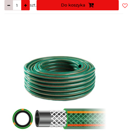
szt.
Do koszyka
Do
prz