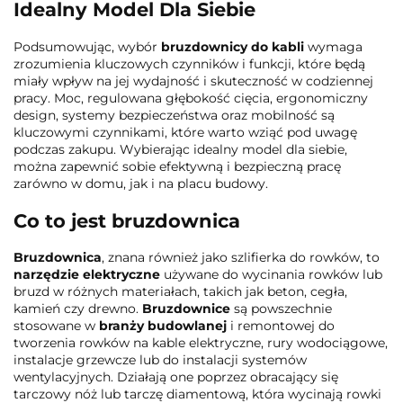
Idealny Model Dla Siebie
Podsumowując, wybór
bruzdownicy do kabli
wymaga
zrozumienia kluczowych czynników i funkcji, które będą
miały wpływ na jej wydajność i skuteczność w codziennej
pracy. Moc, regulowana głębokość cięcia, ergonomiczny
design, systemy bezpieczeństwa oraz mobilność są
kluczowymi czynnikami, które warto wziąć pod uwagę
podczas zakupu. Wybierając idealny model dla siebie,
można zapewnić sobie efektywną i bezpieczną pracę
zarówno w domu, jak i na placu budowy.
Co to jest bruzdownica
Bruzdownica
, znana również jako szlifierka do rowków, to
narzędzie elektryczne
używane do wycinania rowków lub
bruzd w różnych materiałach, takich jak beton, cegła,
kamień czy drewno.
Bruzdownice
są powszechnie
stosowane w
branży
budowlanej
i remontowej do
tworzenia rowków na kable elektryczne, rury wodociągowe,
instalacje grzewcze lub do instalacji systemów
wentylacyjnych. Działają one poprzez obracający się
tarczowy nóż lub tarczę diamentową, która wycinają rowki