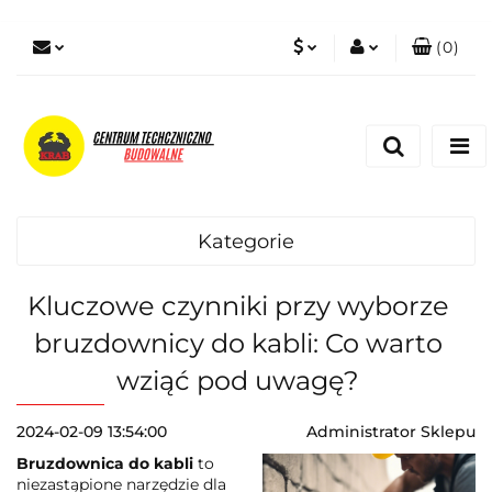
(
0
)
PLN
Zaloguj się
Zarejestruj się
EUR
Dodaj zgłoszenie
Zgody cookies
Kategorie
Kluczowe czynniki przy wyborze
bruzdownicy do kabli: Co warto
wziąć pod uwagę?
2024-02-09 13:54:00
Administrator Sklepu
Bruzdownica do kabli
to
niezastąpione narzędzie dla