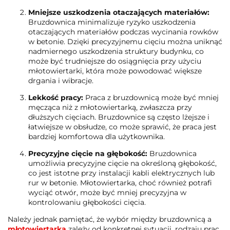
Mniejsze uszkodzenia otaczających materiałów:
Bruzdownica minimalizuje ryzyko uszkodzenia
otaczających materiałów podczas wycinania rowków
w betonie. Dzięki precyzyjnemu cięciu można uniknąć
nadmiernego uszkodzenia struktury budynku, co
może być trudniejsze do osiągnięcia przy użyciu
młotowiertarki, która może powodować większe
drgania i wibracje.
Lekkość pracy:
Praca z bruzdownicą może być mniej
męcząca niż z młotowiertarką, zwłaszcza przy
dłuższych cięciach. Bruzdownice są często lżejsze i
łatwiejsze w obsłudze, co może sprawić, że praca jest
bardziej komfortowa dla użytkownika.
Precyzyjne cięcie na głębokość:
Bruzdownica
umożliwia precyzyjne cięcie na określoną głębokość,
co jest istotne przy instalacji kabli elektrycznych lub
rur w betonie. Młotowiertarka, choć również potrafi
wyciąć otwór, może być mniej precyzyjna w
kontrolowaniu głębokości cięcia.
Należy jednak pamiętać, że wybór między bruzdownicą a
młotowiertarką
zależy od konkretnej sytuacji, rodzaju prac