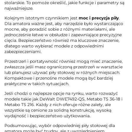
stolarskie. To pomoże określić, jakie funkcje i parametry są
najważniejsze.
Kolejnym istotnym czynnikiem jest
moc i precyzja piły
.
Dla amatora ważne jest, aby narzędzie było wystarczająco
mocne, aby poradzić sobie z różnymi materiałami, ale
jednocześnie łatwe w obsłudze i zapewniające precyzyjne
cięcia. Bezpieczeństwo również ma kluczowe znaczenie,
dlatego warto wybierać modele z odpowiednimi
zabezpieczeniami.
Przestrzeń i portatywność również mogą mieć znaczenie,
zwłaszcza jeśli masz ograniczoną przestrzeń w warsztacie
lub planujesz używać piły stołowej w różnych miejscach.
Kompaktowe i przenośne modele mogą być bardziej
praktyczne w takich sytuacjach.
Jeśli chodzi o najlepsze opcje na rynku, warto rozważyć
modele takie jak DeWalt DWE7492-QS, Metabo TS 36-18 i
Metabo TS 216. Każdy z nich oferuje różne zalety, ale
wszystkie są cenione za solidną konstrukcję, wysoką
wydajność i bezpieczeństwo użytkowania.
Podsumowując, wybór odpowiedniej piły stołowej dla
amatora może być trudny, ale z uwzględnieniem