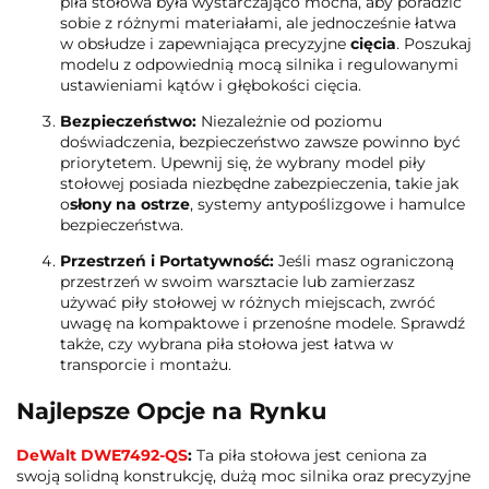
piła stołowa była wystarczająco mocna, aby poradzić
sobie z różnymi materiałami, ale jednocześnie łatwa
w obsłudze i zapewniająca precyzyjne
cięcia
. Poszukaj
modelu z odpowiednią mocą silnika i regulowanymi
ustawieniami kątów i głębokości cięcia.
Bezpieczeństwo:
Niezależnie od poziomu
doświadczenia, bezpieczeństwo zawsze powinno być
priorytetem. Upewnij się, że wybrany model piły
stołowej posiada niezbędne zabezpieczenia, takie jak
o
słony na ostrze
, systemy antypoślizgowe i hamulce
bezpieczeństwa.
Przestrzeń i Portatywność:
Jeśli masz ograniczoną
przestrzeń w swoim warsztacie lub zamierzasz
używać piły stołowej w różnych miejscach, zwróć
uwagę na kompaktowe i przenośne modele. Sprawdź
także, czy wybrana piła stołowa jest łatwa w
transporcie i montażu.
Najlepsze Opcje na Rynku
DeWalt DWE7492-QS
:
Ta piła stołowa jest ceniona za
swoją solidną konstrukcję, dużą moc silnika oraz precyzyjne