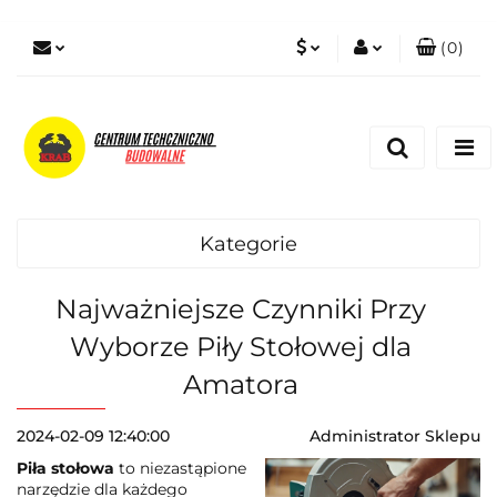
(
0
)
PLN
Zaloguj się
Zarejestruj się
EUR
Dodaj zgłoszenie
Zgody cookies
Kategorie
Najważniejsze Czynniki Przy
Wyborze Piły Stołowej dla
Amatora
2024-02-09 12:40:00
Administrator Sklepu
Piła stołowa
to niezastąpione
narzędzie dla każdego