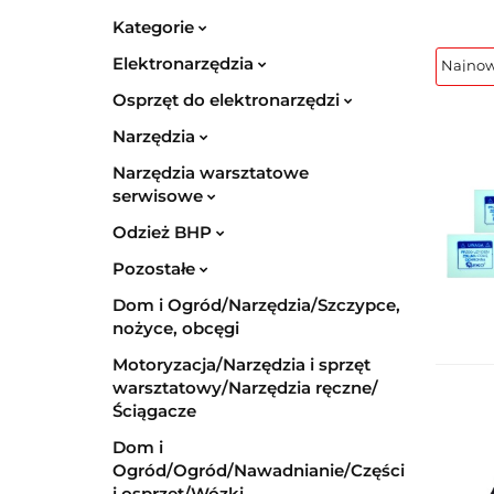
Kategorie
Elektronarzędzia
Osprzęt do elektronarzędzi
Narzędzia
Narzędzia warsztatowe
serwisowe
Odzież BHP
Pozostałe
Dom i Ogród/Narzędzia/Szczypce,
nożyce, obcęgi
Motoryzacja/Narzędzia i sprzęt
warsztatowy/Narzędzia ręczne/
Ściągacze
Dom i
Ogród/Ogród/Nawadnianie/Części
i osprzęt/Wózki