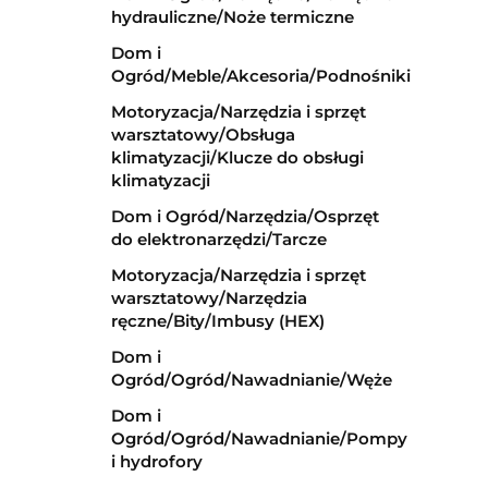
hydrauliczne/Noże termiczne
Dom i
Ogród/Meble/Akcesoria/Podnośniki
Motoryzacja/Narzędzia i sprzęt
warsztatowy/Obsługa
klimatyzacji/Klucze do obsługi
klimatyzacji
Dom i Ogród/Narzędzia/Osprzęt
do elektronarzędzi/Tarcze
Motoryzacja/Narzędzia i sprzęt
warsztatowy/Narzędzia
ręczne/Bity/Imbusy (HEX)
Dom i
Ogród/Ogród/Nawadnianie/Węże
Dom i
Ogród/Ogród/Nawadnianie/Pompy
i hydrofory