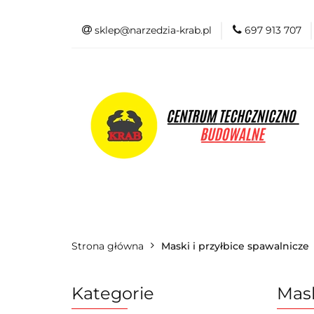
sklep@narzedzia-krab.pl
697 913 707
Elektronarzędzia
Odzież BHP
Elektronarzędzia
Akcesoria i osprzę
Strona główna
Maski i przyłbice spawalnicze
Kategorie
Mask