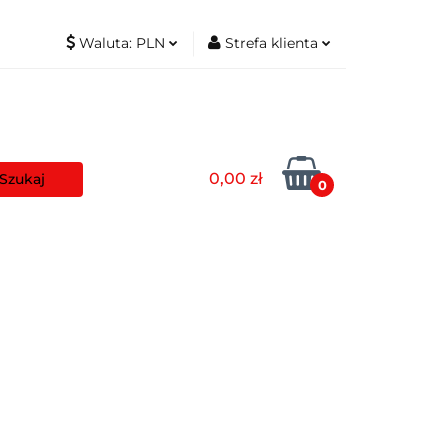
Waluta:
PLN
Strefa klienta
t
PLN
Zaloguj się
EUR
Zarejestruj się
Dodaj zgłoszenie
0,00 zł
Zgody cookies
0
aszyny
Pozostałe
Blog