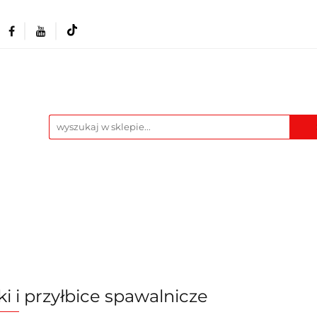
Akcesoria i osprzęt
Narzędzia
Warszta
Maszyny
Pozostałe
Blog
t
Narzędzia
Warsztat
Odzież BHP
M
i i przyłbice spawalnicze