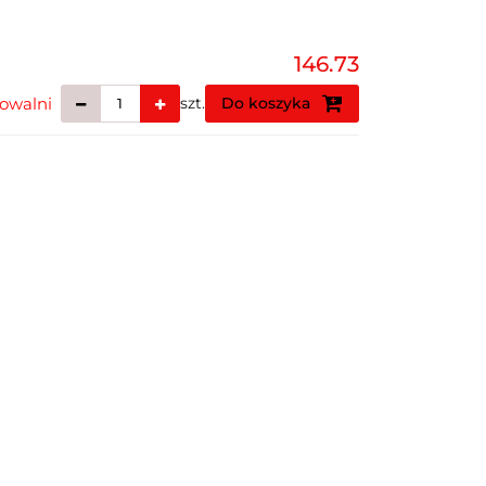
146.73
owalni
szt.
Do koszyka