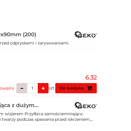
10x90mm (200)
przed odpryskami i zarysowaniami.
6.32
owalni
szt.
Do koszyka
jąca z dużym
m wizjerem Przyłbica samościemniająca
 twarzy podczas spawania przed iskrzeniem,...