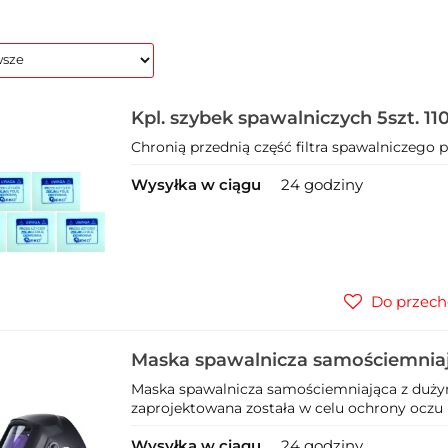
Kpl. szybek spawalniczych 5szt. 1
Chronią przednią część filtra spawalniczego 
Wysyłka w ciągu
24 godziny
Do przech
Maska spawalnicza samościemnia
wizjerem (6)
Maska spawalnicza samościemniająca z duży
zaprojektowana została w celu ochrony oczu i
Wysyłka w ciągu
24 godziny