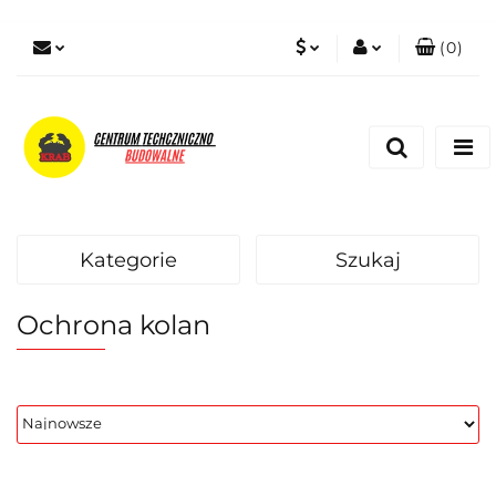
(
0
)
PLN
Zaloguj się
Zarejestruj się
EUR
Dodaj zgłoszenie
Zgody cookies
Kategorie
Szukaj
Ochrona kolan