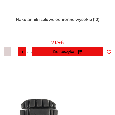
Nakolanniki żelowe ochronne wysokie (12)
71.96
szt.
Do koszyka
Do
prz