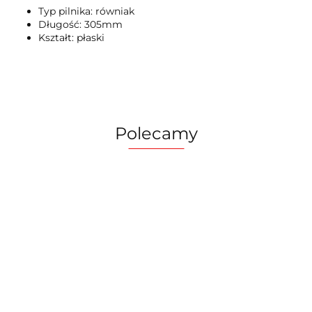
Typ pilnika: równiak
Długość: 305mm
Kształt: płaski
Polecamy
Stanley
Atlas Buty
Cyfrowy
robocze
Voke
miernik
ochronne