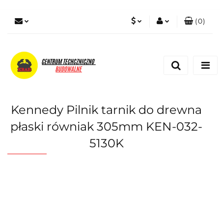
(
0
)
PLN
Zaloguj się
Zarejestruj się
EUR
Dodaj zgłoszenie
Zgody cookies
Kennedy Pilnik tarnik do drewna
płaski równiak 305mm KEN-032-
5130K