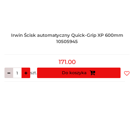
Irwin Ścisk automatyczny Quick-Grip XP 600mm
10505945
171.00
szt.
Do koszyka
Do
prz