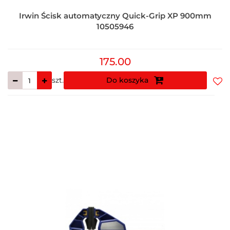
Irwin Ścisk automatyczny Quick-Grip XP 900mm
10505946
175.00
szt.
Do koszyka
Do
prz