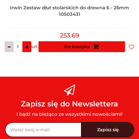
Irwin Zestaw dłut stolarskich do drewna 6 - 26mm
10503431
253.69
szt.
Do koszyka
Do
prz
Zapisz się do Newslettera
I bądź na bieżąco ze wszystkimi nowościami!