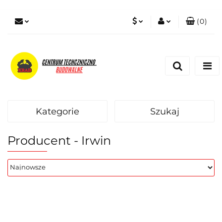
(
0
)
PLN
Zaloguj się
Zarejestruj się
EUR
Dodaj zgłoszenie
Zgody cookies
Kategorie
Szukaj
Producent - Irwin