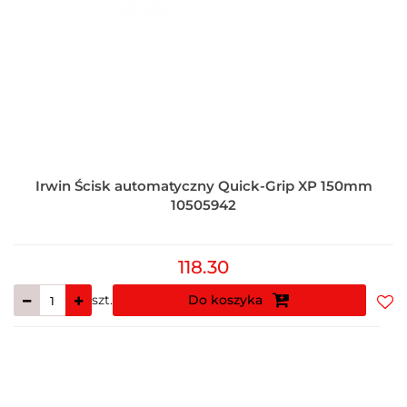
Irwin Ścisk automatyczny Quick-Grip XP 150mm
10505942
118.30
szt.
Do koszyka
Do
prz