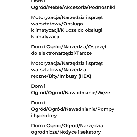
Dom i
Ogród/Meble/Akcesoria/Podnośniki
Motoryzacja/Narzędzia i sprzęt
warsztatowy/Obsługa
klimatyzacji/Klucze do obsługi
klimatyzacji
Dom i Ogród/Narzędzia/Osprzęt
do elektronarzędzi/Tarcze
Motoryzacja/Narzędzia i sprzęt
warsztatowy/Narzędzia
ręczne/Bity/Imbusy (HEX)
Dom i
Ogród/Ogród/Nawadnianie/Węże
Dom i
Ogród/Ogród/Nawadnianie/Pompy
i hydrofory
Dom i Ogród/Ogród/Narzędzia
ogrodnicze/Nożyce i sekatory