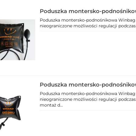
Poduszka montersko-podnośnik
Winbag_MAX
Poduszka montersko-podnośnikowa Winba
nieograniczone możliwości regulacji podczas 
Poduszka montersko-podnośnik
Winbag_1
Poduszka montersko-podnośnikowa Winbag
nieograniczone możliwości regulacji podczas 
montaż d...