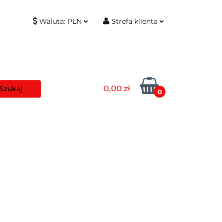
Waluta:
PLN
Strefa klienta
t
PLN
Zaloguj się
EUR
Zarejestruj się
Dodaj zgłoszenie
0,00 zł
Zgody cookies
0
aszyny
Pozostałe
Blog