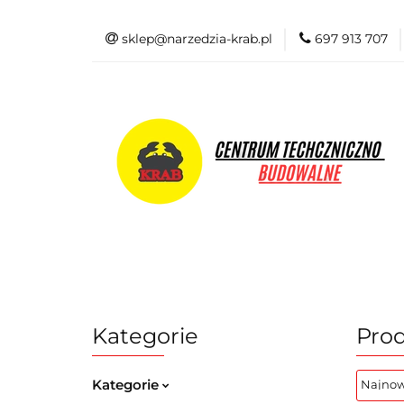
sklep@narzedzia-krab.pl
697 913 707
Elektronarzędzia
Odzież BHP
Elektronarzędzia
Akcesoria i osprzę
Kategorie
Pro
Kategorie