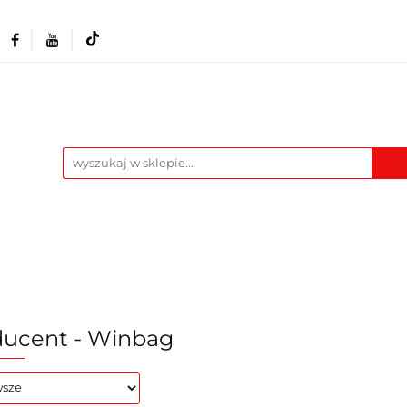
Akcesoria i osprzęt
Narzędzia
Warszta
Maszyny
Pozostałe
Blog
t
Narzędzia
Warsztat
Odzież BHP
M
ducent - Winbag