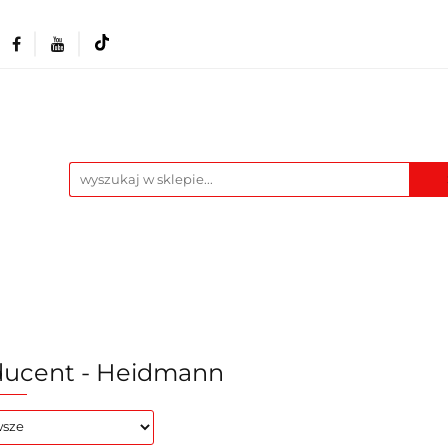
Akcesoria i osprzęt
Narzędzia
Warszta
Maszyny
Pozostałe
Blog
t
Narzędzia
Warsztat
Odzież BHP
M
ducent - Heidmann