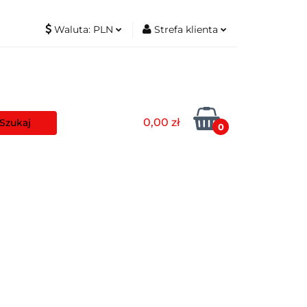
Waluta:
PLN
Strefa klienta
t
PLN
Zaloguj się
EUR
Zarejestruj się
Dodaj zgłoszenie
0,00 zł
Zgody cookies
0
aszyny
Pozostałe
Blog