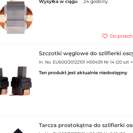
Wysyłka w ciągu
24 godziny
Do przech
Szczotki węglowe do szlifierki osc
mimośrodowej 3w1 230V (1)
In. No. EU600/20122101 H00439 Nr 14 (20 szt + 
Ten produkt jest aktualnie niedostępny
Tarcza prostokątna do szlifierki os
mimośrodowej 3w1 230V (1)