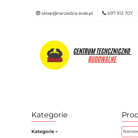
sklep@narzedzia-krab.pl
697 913 707
Elektronarzędzia
Odzież BHP
Elektronarzędzia
Akcesoria i osprzę
Kategorie
Pro
Kategorie