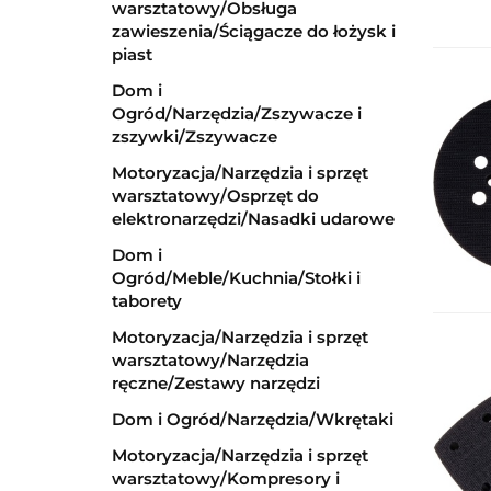
warsztatowy/Obsługa
zawieszenia/Ściągacze do łożysk i
piast
Dom i
Ogród/Narzędzia/Zszywacze i
zszywki/Zszywacze
Motoryzacja/Narzędzia i sprzęt
warsztatowy/Osprzęt do
elektronarzędzi/Nasadki udarowe
Dom i
Ogród/Meble/Kuchnia/Stołki i
taborety
Motoryzacja/Narzędzia i sprzęt
warsztatowy/Narzędzia
ręczne/Zestawy narzędzi
Dom i Ogród/Narzędzia/Wkrętaki
Motoryzacja/Narzędzia i sprzęt
warsztatowy/Kompresory i