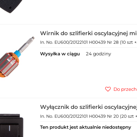
Wirnik do szlifierki oscylacyjnej
230V (1)
In. No. EU600/20122101 H00439 Nr 28 (10 szt +5
Wysyłka w ciągu
24 godziny
Do przech
Wyłącznik do szlifierki oscylacyj
3w1 230V (1)
In. No. EU600/20122101 H00439 Nr 20 (20 szt +
Ten produkt jest aktualnie niedostępny