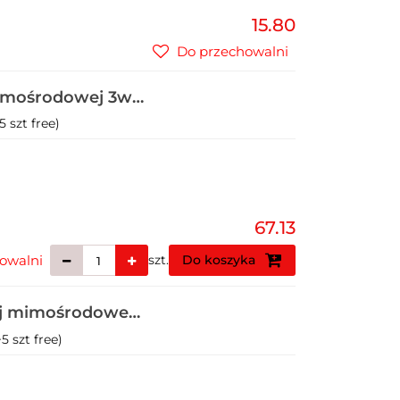
15.80
Do przechowalni
 mimośrodowej 3w1
 szt free)
67.13
owalni
szt.
Do koszyka
nej mimośrodowej
5 szt free)