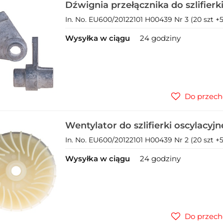
Dźwignia przełącznika do szlifierki
mimośrodowej 3w1 230V (1)
In. No. EU600/20122101 H00439 Nr 3 (20 szt +5 
Wysyłka w ciągu
24 godziny
Do przech
Wentylator do szlifierki oscylacy
3w1 230V (1)
In. No. EU600/20122101 H00439 Nr 2 (20 szt +5 
Wysyłka w ciągu
24 godziny
Do przech