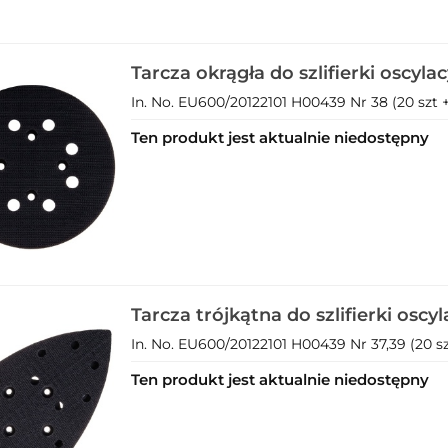
Tarcza okrągła do szlifierki oscylac
mimośrodowej 3w1 230V (1)
In. No. EU600/20122101 H00439 Nr 38 (20 szt +
Ten produkt jest aktualnie niedostępny
Tarcza trójkątna do szlifierki oscyl
mimośrodowej 3w1 230V (1)
In. No. EU600/20122101 H00439 Nr 37,39 (20 szt
Ten produkt jest aktualnie niedostępny