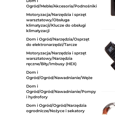
Dom i
Ogród/Meble/Akcesoria/Podnośniki
Motoryzacja/Narzędzia i sprzęt
warsztatowy/Obsługa
klimatyzacji/Klucze do obsługi
klimatyzacji
Dom i Ogród/Narzędzia/Osprzęt
do elektronarzędzi/Tarcze
Motoryzacja/Narzędzia i sprzęt
warsztatowy/Narzędzia
ręczne/Bity/Imbusy (HEX)
Dom i
Ogród/Ogród/Nawadnianie/Węże
Dom i
Ogród/Ogród/Nawadnianie/Pompy
i hydrofory
Dom i Ogród/Ogród/Narzędzia
ogrodnicze/Nożyce i sekatory