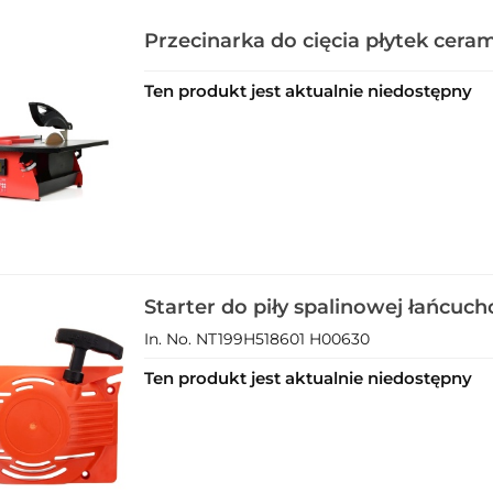
Przecinarka do cięcia płytek ceram
Ten produkt jest aktualnie niedostępny
Starter do piły spalinowej łańcuc
4500 18"typ H (58).
In. No. NT199H518601 H00630
Ten produkt jest aktualnie niedostępny