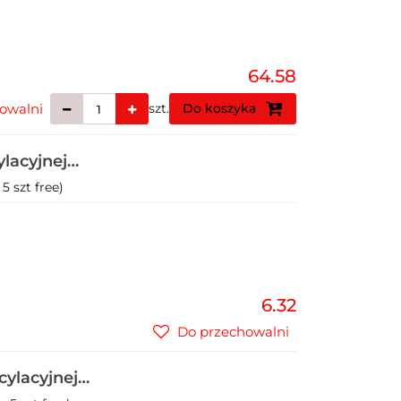
64.58
owalni
szt.
Do koszyka
ylacyjnej
5 szt free)
6.32
Do przechowalni
cylacyjnej