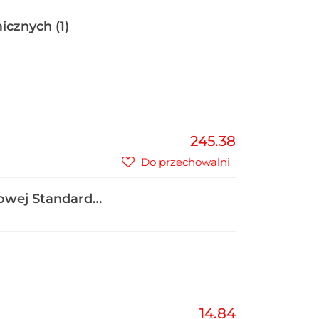
icznych (1)
245.38
Do przechowalni
howej Standard
14.84