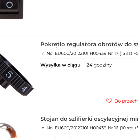
Pokrętło regulatora obrotów do szl
oscylacyjnej mimośrodowej 3w1 23
In. No. EU600/20122101 H00439 Nr 17 (15 szt +5
Wysyłka w ciągu
24 godziny
Do przech
Stojan do szlifierki oscylacyjnej
230V (1)
In. No. EU600/20122101 H00439 Nr 16 (10 szt +5