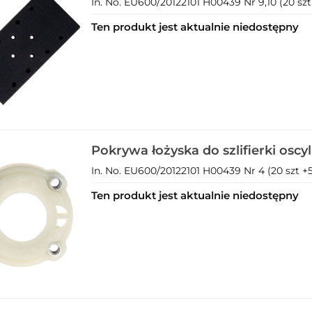
In. No. EU600/20122101 H00439 Nr 9,10 (20 szt 
Ten produkt jest aktualnie niedostępny
Pokrywa łożyska do szlifierki oscyl
mimośrodowej 3w1 230V (1)
In. No. EU600/20122101 H00439 Nr 4 (20 szt +5 
Ten produkt jest aktualnie niedostępny