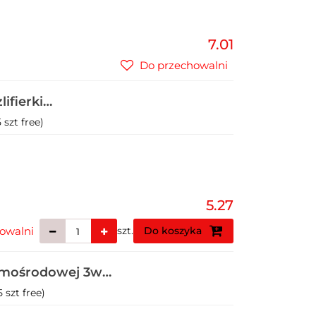
7.01
Do przechowalni
ifierki
0V (1)
 szt free)
5.27
owalni
szt.
Do koszyka
 mimośrodowej 3w1
 szt free)