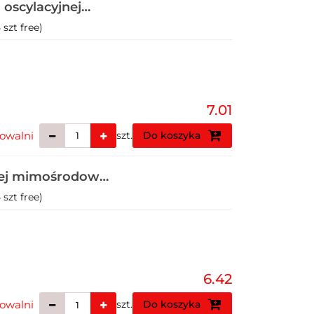
 oscylacyjnej
szt free)
7.01
owalni
szt.
Do koszyka
jnej mimośrodowej
szt free)
6.42
owalni
szt.
Do koszyka