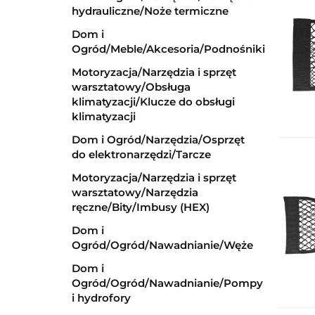
hydrauliczne/Noże termiczne
Dom i
Ogród/Meble/Akcesoria/Podnośniki
Motoryzacja/Narzędzia i sprzęt
warsztatowy/Obsługa
klimatyzacji/Klucze do obsługi
klimatyzacji
Dom i Ogród/Narzędzia/Osprzęt
do elektronarzędzi/Tarcze
Motoryzacja/Narzędzia i sprzęt
warsztatowy/Narzędzia
ręczne/Bity/Imbusy (HEX)
Dom i
Ogród/Ogród/Nawadnianie/Węże
Dom i
Ogród/Ogród/Nawadnianie/Pompy
i hydrofory