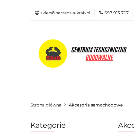
sklep@narzedzia-krab.pl
697 913 707
Elektronarzędzia
Odzież BHP
Elektronarzędzia
Akcesoria i osprzę
Strona główna
Akcesoria samochodowe
Kategorie
Akc