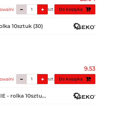
owalni
szt.
Do koszyka
lka 10sztuk (30)
9.53
owalni
szt.
Do koszyka
E - rolka 10sztuk