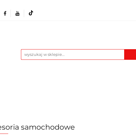
Akcesoria i osprzęt
Narzędzia
Warszta
Maszyny
Pozostałe
Blog
t
Narzędzia
Warsztat
Odzież BHP
M
esoria samochodowe