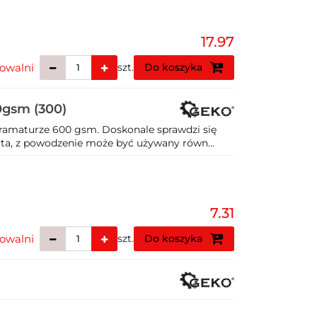
17.97
owalni
szt.
Do koszyka
0gsm (300)
ramaturze 600 gsm. Doskonale sprawdzi się
uta, z powodzenie może być używany równ...
7.31
owalni
szt.
Do koszyka