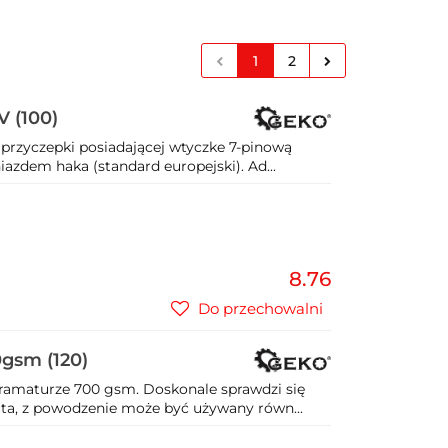
1
2
V (100)
 przyczepki posiadającej wtyczke 7-pinową
azdem haka (standard europejski). Ad...
8.76
Do przechowalni
gsm (120)
ramaturze 700 gsm. Doskonale sprawdzi się
uta, z powodzenie może być używany równ...