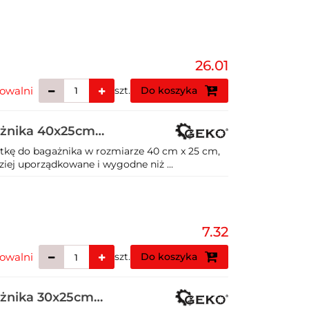
26.01
owalni
szt.
Do koszyka
gażnika 40x25cm
atkę do bagażnika w rozmiarze 40 cm x 25 cm,
ziej uporządkowane i wygodne niż ...
7.32
owalni
szt.
Do koszyka
gażnika 30x25cm