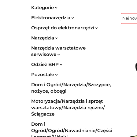
Kategorie
Elektronarzędzia
Osprzęt do elektronarzędzi
Narzędzia
Narzędzia warsztatowe
serwisowe
Odzież BHP
Pozostałe
Dom i Ogród/Narzędzia/Szczypce,
nożyce, obcęgi
Motoryzacja/Narzędzia i sprzęt
warsztatowy/Narzędzia ręczne/
Ściągacze
Dom i
Ogród/Ogród/Nawadnianie/Części
i osprzęt/Wózki