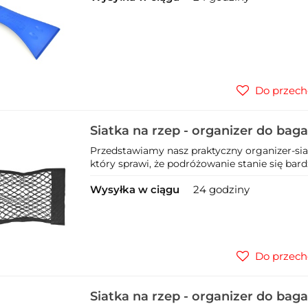
Do przech
Siatka na rzep - organizer do ba
(200)
Przedstawiamy nasz praktyczny organizer-si
który sprawi, że podróżowanie stanie się bard
Wysyłka w ciągu
24 godziny
Do przech
Siatka na rzep - organizer do ba