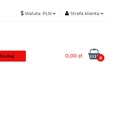
Waluta:
PLN
Strefa klienta
t
PLN
Zaloguj się
EUR
Zarejestruj się
Dodaj zgłoszenie
0,00 zł
Zgody cookies
0
aszyny
Pozostałe
Blog