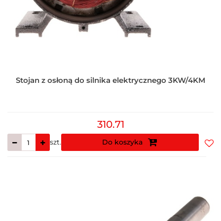
Stojan z osłoną do silnika elektrycznego 3KW/4KM
310.71
szt.
Do koszyka
Do
prz