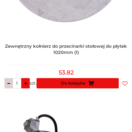
Zewnętrzny kołnierz do przecinarki stołowej do płytek
1020mm (1)
53.82
szt.
Do koszyka
Do
prz