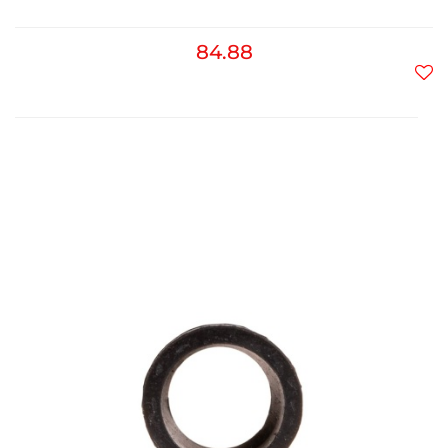
84.88
Do
prz