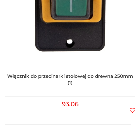
Włącznik do przecinarki stołowej do drewna 250mm
(1)
93.06
Do
prz