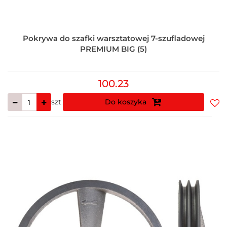
Pokrywa do szafki warsztatowej 7-szufladowej
PREMIUM BIG (5)
100.23
szt.
Do koszyka
Do
prz