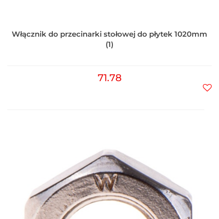
Włącznik do przecinarki stołowej do płytek 1020mm
(1)
71.78
Do
prz