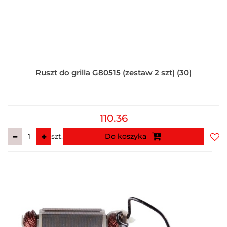
Ruszt do grilla G80515 (zestaw 2 szt) (30)
110.36
szt.
Do koszyka
Do
prz