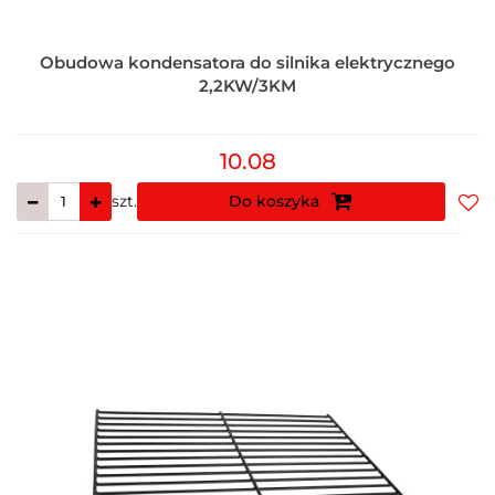
Obudowa kondensatora do silnika elektrycznego
2,2KW/3KM
10.08
szt.
Do koszyka
Do
prz