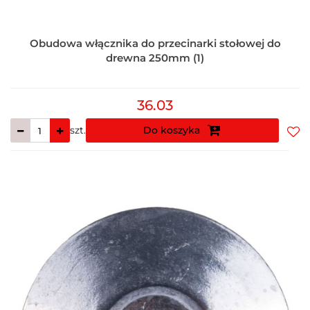
Obudowa włącznika do przecinarki stołowej do
drewna 250mm (1)
36.03
szt.
Do koszyka
Do
prz