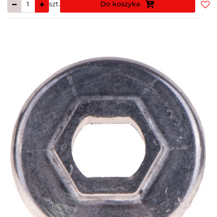
szt.
Do koszyka
Do
prz