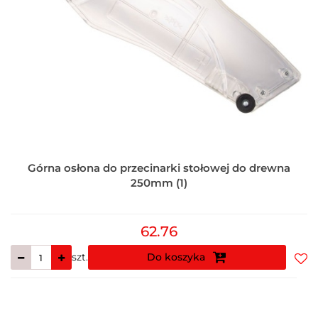
Górna osłona do przecinarki stołowej do drewna
250mm (1)
62.76
szt.
Do koszyka
Do
prz