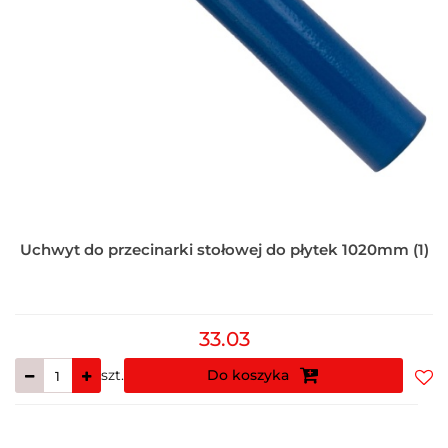
Uchwyt do przecinarki stołowej do płytek 1020mm (1)
33.03
szt.
Do koszyka
Do
prz