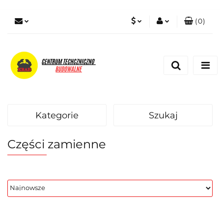
(
0
)
PLN
Zaloguj się
Zarejestruj się
EUR
Dodaj zgłoszenie
Zgody cookies
Kategorie
Szukaj
Części zamienne