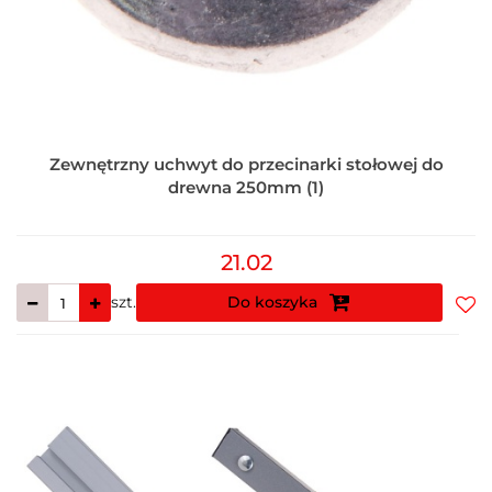
Zewnętrzny uchwyt do przecinarki stołowej do
drewna 250mm (1)
21.02
szt.
Do koszyka
Do
prz