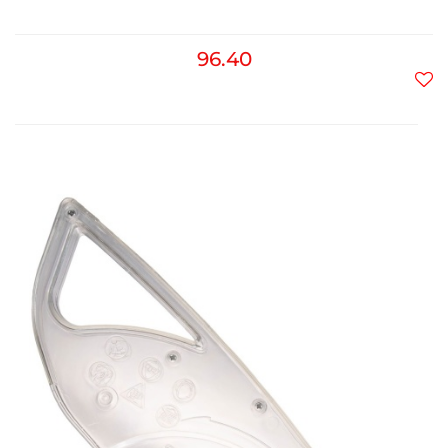
96.40
Do
prz