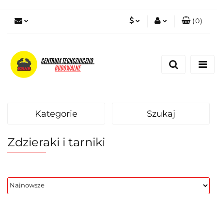
(
0
)
PLN
Zaloguj się
Zarejestruj się
EUR
Dodaj zgłoszenie
Zgody cookies
Kategorie
Szukaj
Zdzieraki i tarniki