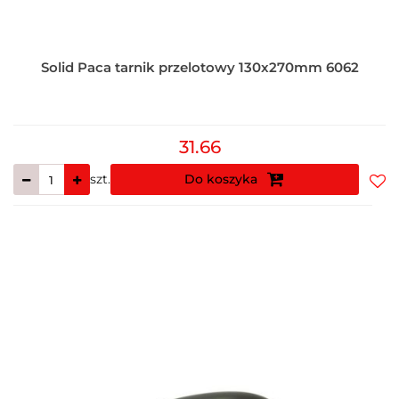
Solid Paca tarnik przelotowy 130x270mm 6062
31.66
szt.
Do koszyka
Do
prz