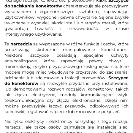
różnego rodzaju konektorów, przewodów i kabli.
Szczypce
do zaciskania konektorów
charakteryzują się precyzyjnym
wykonaniem i ergonomicznym kształtem, zapewniając
użytkownikowi wygodne i pewne chwytanie. Są one zwykle
wykonane z wysokiej jakości stali lub stopów metali, które
gwarantują trwałość i niezawodność w czasie
intensywnego użytkowania.
Te
narzędzia
są wyposażone w różne funkcje i cechy, które
umożliwiają skuteczne manipulowanie konektorami.
Niektóre szczypce posiadają specjalne uchwyty
antypoślizgowe, które zapewniają pewny chwyt i
minimalizują ryzyko przypadkowego ześlizgnięcia się. Inne
modele mogą mieć wbudowane przystawki do zaciskania,
odcinania lub zdejmowania izolacji przewodów.
Szczypce
do konektorów
są niezwykle przydatne przy instalowaniu
lub demontowaniu różnych rodzajów konektorów, takich
jak złącza elektryczne, moduły komunikacyjne, wtyki
telekomunikacyjne czy złącza elektroniczne. Dzięki nim
można precyzyjnie łączyć przewody, odizolowywać ich
końcówki, regulować napięcie lub mocowanie połączeń.
Nie tylko elektrycy i elektronicy korzystają z tego rodzaju
narzędzi, ale także osoby zajmujące się instalacją sieci
komputerowych, systemów audio-wideo,