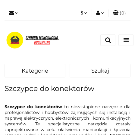
(
0
)
PLN
Zaloguj się
Zarejestruj się
EUR
Dodaj zgłoszenie
Zgody cookies
Kategorie
Szukaj
Szczypce do konektorów
Szczypce do konektorów
to niezastąpione narzędzie dla
profesjonalistów i hobbystów zajmujących się instalacją i
naprawą elektrycznych, elektronicznych i komunikacyjnych
systemów. Te specjalistyczne narzędzia zostały
zaprojektowane w celu ułatwienia manipulacji i łączenia