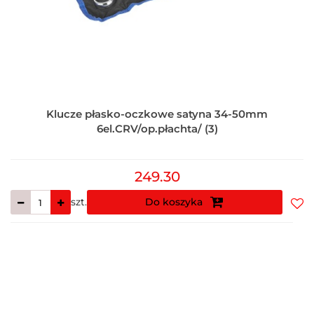
Klucze płasko-oczkowe satyna 34-50mm
6el.CRV/op.płachta/ (3)
249.30
szt.
Do koszyka
Do
prz