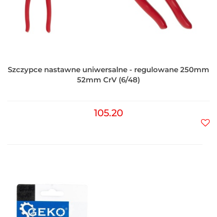
Szczypce nastawne uniwersalne - regulowane 250mm
52mm CrV (6/48)
105.20
Do
prz