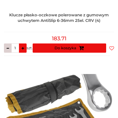
Klucze płasko-oczkowe polerowane z gumowym
uchwytem AntiSlip 6-36mm 25el. CRV (4)
183.71
szt.
Do koszyka
Do
prz