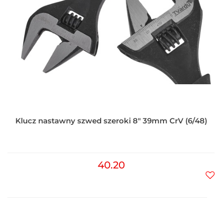
Klucz nastawny szwed szeroki 8" 39mm CrV (6/48)
40.20
Do
prz