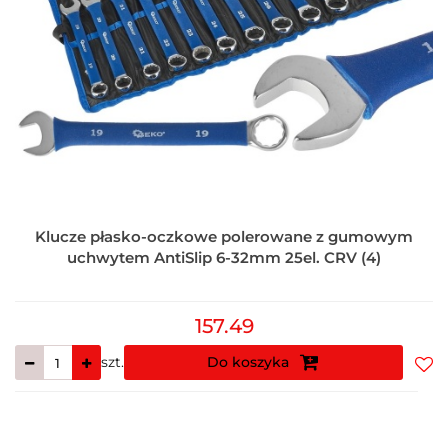
Klucze płasko-oczkowe polerowane z gumowym
uchwytem AntiSlip 6-32mm 25el. CRV (4)
157.49
szt.
Do koszyka
Do
prz