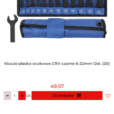
Klucze płasko-oczkowe CRV-czarne 6-22mm 12el. (20)
49.57
szt.
Do koszyka
Do
prz