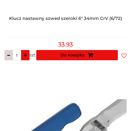
Klucz nastawny szwed szeroki 6" 34mm CrV (6/72)
33.93
szt.
Do koszyka
Do
prz