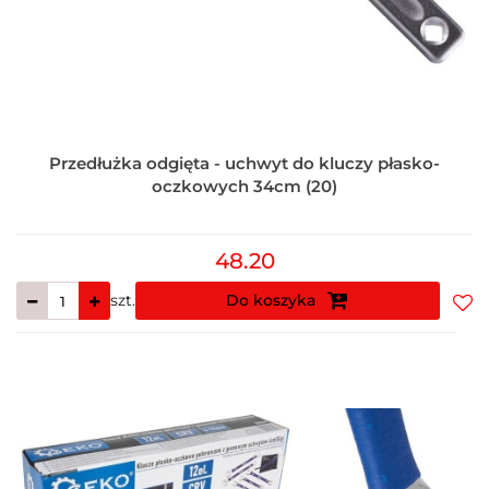
Przedłużka odgięta - uchwyt do kluczy płasko-
oczkowych 34cm (20)
48.20
szt.
Do koszyka
Do
prz