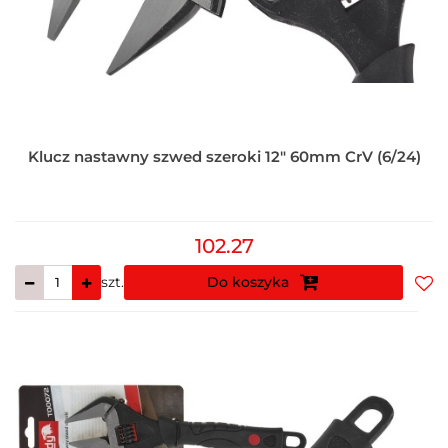
Klucz nastawny szwed szeroki 12" 60mm CrV (6/24)
102.27
szt.
Do koszyka
Do
prz