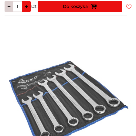
szt.
Do koszyka
Do
prz