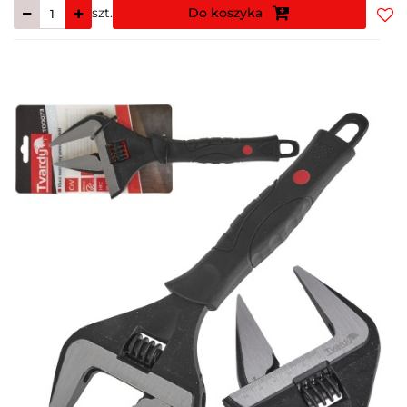
szt.
Do koszyka
Do
prz