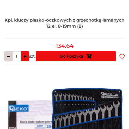
Kpl. kluczy płasko-oczkowych z grzechotką łamanych
12 el. 8-19mm (8)
134.64
szt.
Do koszyka
Do
prz