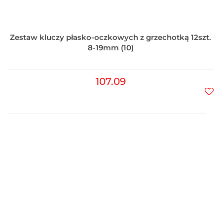
Zestaw kluczy płasko-oczkowych z grzechotką 12szt.
8-19mm (10)
107.09
Do
prz