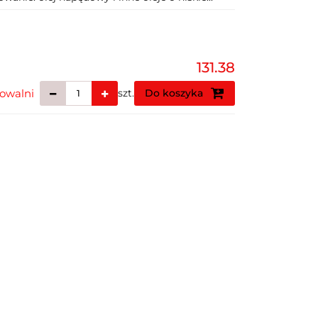
131.38
owalni
szt.
Do koszyka