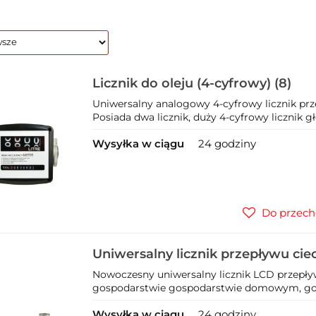
Licznik do oleju (4-cyfrowy) (8)
Uniwersalny analogowy 4-cyfrowy licznik pr
Posiada dwa licznik, duży 4-cyfrowy licznik gł
Wysyłka w ciągu
24 godziny
Do przech
Uniwersalny licznik przepływu cie
(20)
Nowoczesny uniwersalny licznik LCD przepływ
gospodarstwie gospodarstwie domowym, gospo
Wysyłka w ciągu
24 godziny