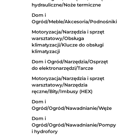
hydrauliczne/Noże termiczne
Dom i
Ogród/Meble/Akcesoria/Podnośniki
Motoryzacja/Narzędzia i sprzęt
warsztatowy/Obsługa
klimatyzacji/Klucze do obsługi
klimatyzacji
Dom i Ogród/Narzędzia/Osprzęt
do elektronarzędzi/Tarcze
Motoryzacja/Narzędzia i sprzęt
warsztatowy/Narzędzia
ręczne/Bity/Imbusy (HEX)
Dom i
Ogród/Ogród/Nawadnianie/Węże
Dom i
Ogród/Ogród/Nawadnianie/Pompy
i hydrofory