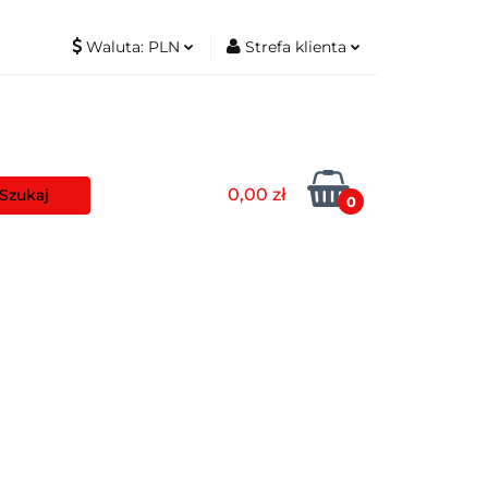
Waluta:
PLN
Strefa klienta
t
PLN
Zaloguj się
EUR
Zarejestruj się
Dodaj zgłoszenie
0,00 zł
Zgody cookies
0
aszyny
Pozostałe
Blog