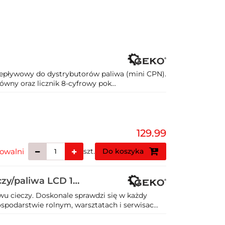
zepływowy do dystrybutorów paliwa (mini CPN).
ówny oraz licznik 8-cyfrowy pok...
129.99
owalni
szt.
Do koszyka
czy/paliwa LCD 1"
u cieczy. Doskonale sprawdzi się w każdy
darstwie rolnym, warsztatach i serwisac...