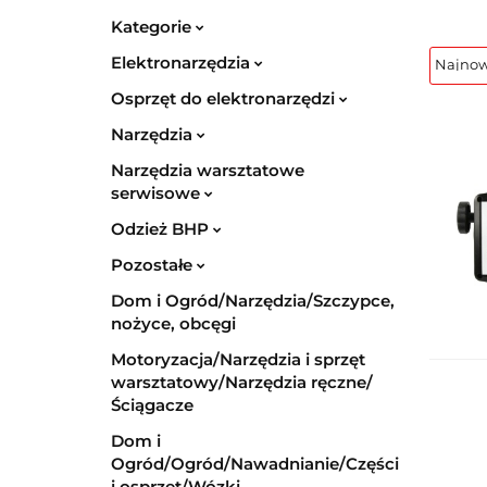
Kategorie
Elektronarzędzia
Osprzęt do elektronarzędzi
Narzędzia
Narzędzia warsztatowe
serwisowe
Odzież BHP
Pozostałe
Dom i Ogród/Narzędzia/Szczypce,
nożyce, obcęgi
Motoryzacja/Narzędzia i sprzęt
warsztatowy/Narzędzia ręczne/
Ściągacze
Dom i
Ogród/Ogród/Nawadnianie/Części
i osprzęt/Wózki