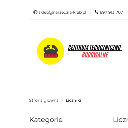
sklep@narzedzia-krab.pl
697 913 707
Elektronarzędzia
Odzież BHP
Elektronarzędzia
Akcesoria i osprzę
Strona główna
Liczniki
Kategorie
Licz