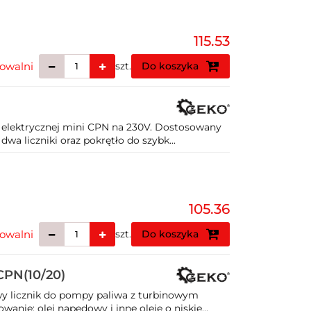
115.53
owalni
szt.
Do koszyka
 elektrycznej mini CPN na 230V. Dostosowany
wa liczniki oraz pokrętło do szybk...
105.36
owalni
szt.
Do koszyka
CPN(10/20)
y licznik do pompy paliwa z turbinowym
nie: olej napędowy i inne oleje o niskie...