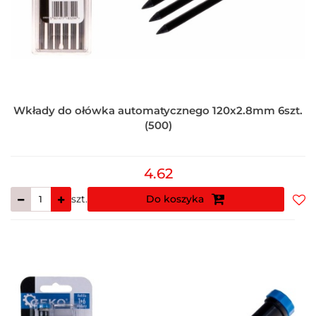
Wkłady do ołówka automatycznego 120x2.8mm 6szt.
(500)
4.62
szt.
Do koszyka
Do
prz