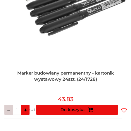
Marker budowlany permanentny - kartonik
wystawowy 24szt. (24/1728)
43.83
szt.
Do koszyka
Do
prz