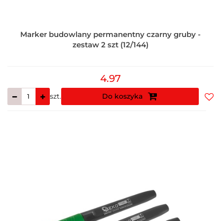
Marker budowlany permanentny czarny gruby -
zestaw 2 szt (12/144)
4.97
szt.
Do koszyka
Do
prz