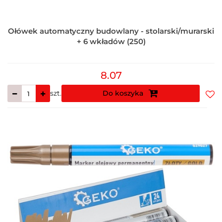
Ołówek automatyczny budowlany - stolarski/murarski
+ 6 wkładów (250)
8.07
szt.
Do koszyka
Do
prz