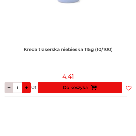
Kreda traserska niebieska 115g (10/100)
4.41
szt.
Do koszyka
Do
prz