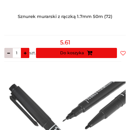
Sznurek murarski z rączką 1.7mm 50m (72)
5.61
szt.
Do koszyka
Do
prz