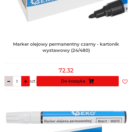
Marker olejowy permanentny czarny - kartonik
wystawowy (24/480)
72.32
szt.
Do koszyka
Do
prz