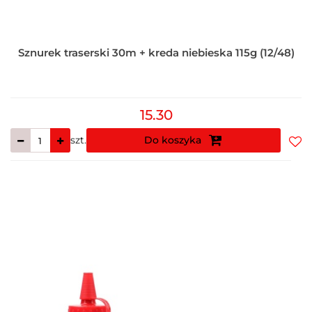
Sznurek traserski 30m + kreda niebieska 115g (12/48)
15.30
szt.
Do koszyka
Do
prz