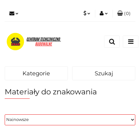
(
0
)
PLN
Zaloguj się
Zarejestruj się
EUR
Dodaj zgłoszenie
Zgody cookies
Kategorie
Szukaj
Materiały do znakowania