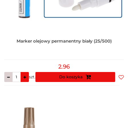
Marker olejowy permanentny biały (25/500)
2.96
szt.
Do koszyka
Do
prz