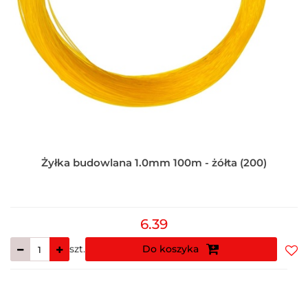
Żyłka budowlana 1.0mm 100m - żółta (200)
6.39
szt.
Do koszyka
Do
prz