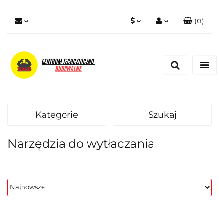
(
0
)
PLN
Zaloguj się
Zarejestruj się
EUR
Dodaj zgłoszenie
Zgody cookies
Kategorie
Szukaj
Narzędzia do wytłaczania