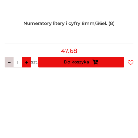
Numeratory litery i cyfry 8mm/36el. (8)
47.68
szt.
Do koszyka
Do
prz