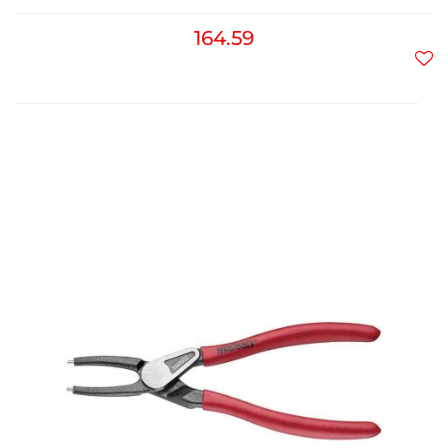
164.59
Do
prz