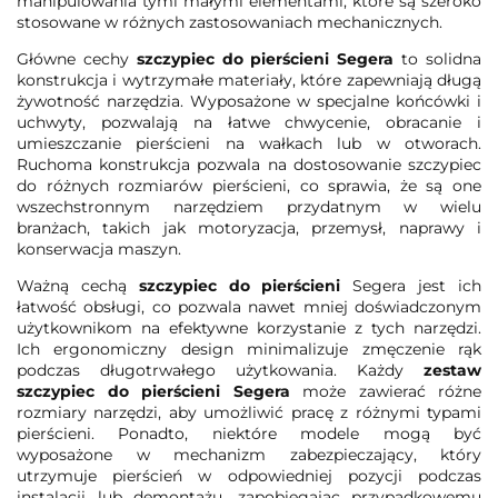
manipulowania tymi małymi elementami, które są szeroko
stosowane w różnych zastosowaniach mechanicznych.
Główne cechy
szczypiec do pierścieni Segera
to solidna
konstrukcja i wytrzymałe materiały, które zapewniają długą
żywotność narzędzia. Wyposażone w specjalne końcówki i
uchwyty, pozwalają na łatwe chwycenie, obracanie i
umieszczanie pierścieni na wałkach lub w otworach.
Ruchoma konstrukcja pozwala na dostosowanie szczypiec
do różnych rozmiarów pierścieni, co sprawia, że są one
wszechstronnym narzędziem przydatnym w wielu
branżach, takich jak motoryzacja, przemysł, naprawy i
konserwacja maszyn.
Ważną cechą
szczypiec do pierścieni
Segera jest ich
łatwość obsługi, co pozwala nawet mniej doświadczonym
użytkownikom na efektywne korzystanie z tych narzędzi.
Ich ergonomiczny design minimalizuje zmęczenie rąk
podczas długotrwałego użytkowania. Każdy
zestaw
szczypiec do pierścieni Segera
może zawierać różne
rozmiary narzędzi, aby umożliwić pracę z różnymi typami
pierścieni. Ponadto, niektóre modele mogą być
wyposażone w mechanizm zabezpieczający, który
utrzymuje pierścień w odpowiedniej pozycji podczas
instalacji lub demontażu, zapobiegając przypadkowemu