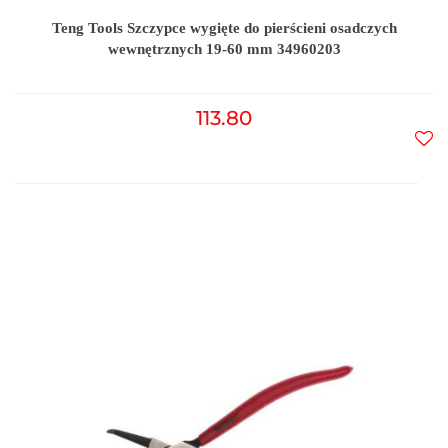
Teng Tools Szczypce wygięte do pierścieni osadczych
wewnętrznych 19-60 mm 34960203
113.80
Do
prz