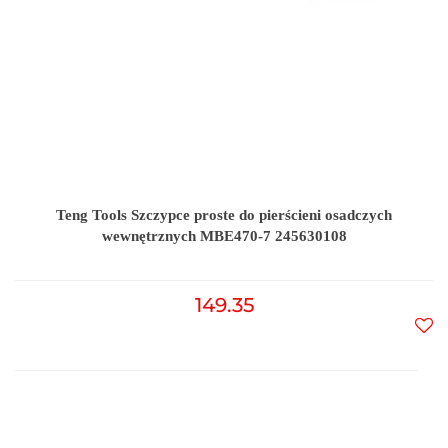
Teng Tools Szczypce proste do pierścieni osadczych
wewnętrznych MBE470-7 245630108
149.35
Do
prz