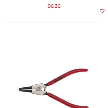
96.36
Do
prz