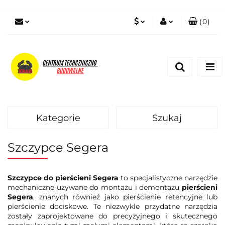
(
0
)
PLN
Zaloguj się
Zarejestruj się
EUR
Dodaj zgłoszenie
Zgody cookies
Kategorie
Szukaj
Szczypce Segera
Szczypce do pierścieni Segera
to specjalistyczne narzędzie
mechaniczne używane do montażu i demontażu
pierścieni
Segera
, znanych również jako pierścienie retencyjne lub
pierścienie dociskowe. Te niezwykle przydatne narzędzia
zostały zaprojektowane do precyzyjnego i skutecznego