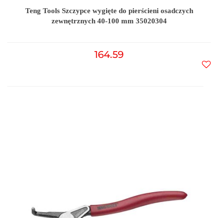
Teng Tools Szczypce wygięte do pierścieni osadczych
zewnętrznych 40-100 mm 35020304
164.59
Do
prz