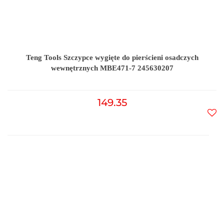
Teng Tools Szczypce wygięte do pierścieni osadczych
wewnętrznych MBE471-7 245630207
149.35
Do
prz