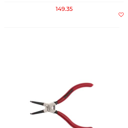
149.35
Do
prz