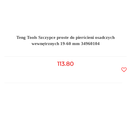
Teng Tools Szczypce proste do pierścieni osadczych
wewnętrznych 19-60 mm 34960104
113.80
Do
prz