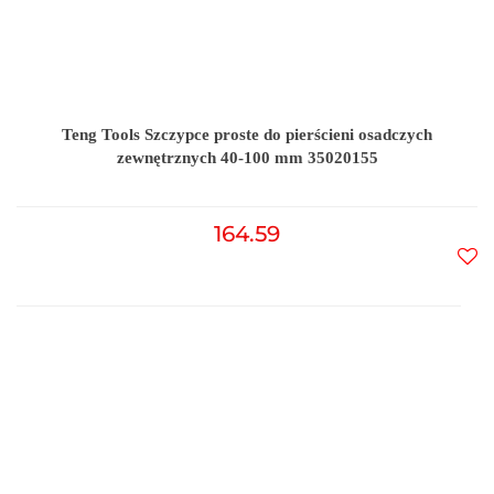
Teng Tools Szczypce proste do pierścieni osadczych
zewnętrznych 40-100 mm 35020155
164.59
Do
prz