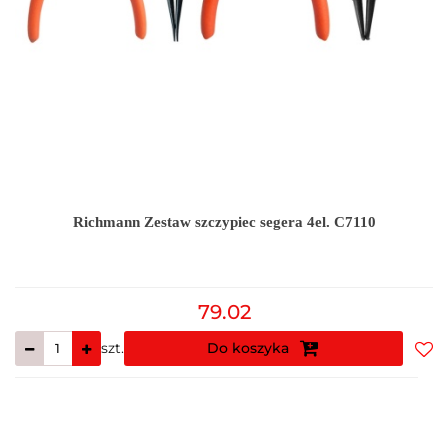
Richmann Zestaw szczypiec segera 4el. C7110
79.02
szt.
Do koszyka
Do
prz