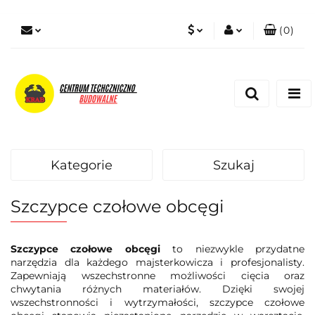
(
0
)
PLN
Zaloguj się
Zarejestruj się
EUR
Dodaj zgłoszenie
Zgody cookies
Kategorie
Szukaj
Szczypce czołowe obcęgi
Szczypce czołowe obcęgi
to niezwykle przydatne
narzędzia dla każdego majsterkowicza i profesjonalisty.
Zapewniają wszechstronne możliwości cięcia oraz
chwytania różnych materiałów. Dzięki swojej
wszechstronności i wytrzymałości, szczypce czołowe