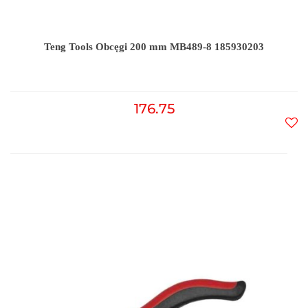
Teng Tools Obcęgi 200 mm MB489-8 185930203
176.75
Do
prz