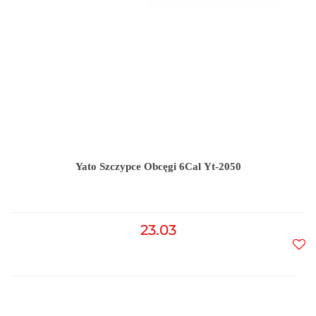
Yato Szczypce Obcęgi 6Cal Yt-2050
23.03
Do
prz