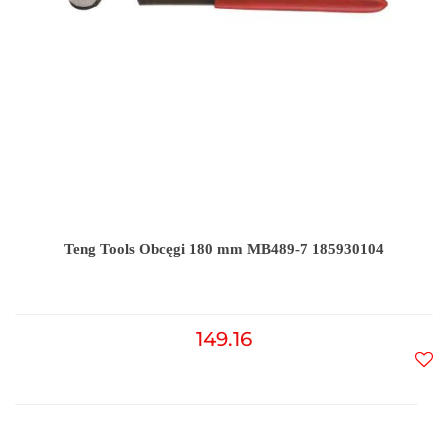
Teng Tools Obcęgi 180 mm MB489-7 185930104
149.16
Do
prz