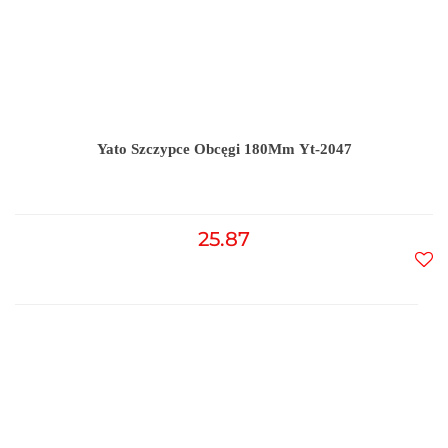
Yato Szczypce Obcęgi 180Mm Yt-2047
25.87
Do
prz