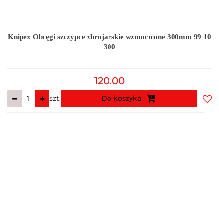
Knipex Obcęgi szczypce zbrojarskie wzmocnione 300mm 99 10
300
120.00
szt.
Do koszyka
Do
prz