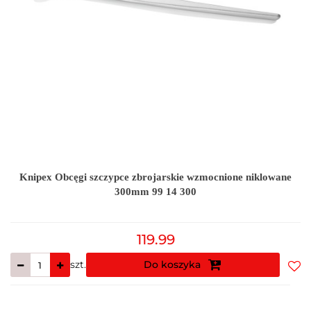
Knipex Obcęgi szczypce zbrojarskie wzmocnione niklowane
300mm 99 14 300
119.99
szt.
Do koszyka
Do
prz