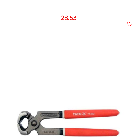
28.53
Do
prz