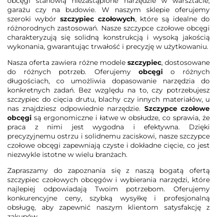
obcęgi stanowią niezastąpione narzędzie w warsztacie,
garażu czy na budowie. W naszym sklepie oferujemy
szeroki wybór
szczypiec czołowych
, które są idealne do
różnorodnych zastosowań. Nasze szczypce czołowe obcęgi
charakteryzują się solidną konstrukcją i wysoką jakością
wykonania, gwarantując trwałość i precyzję w użytkowaniu.
Nasza oferta zawiera różne modele
szczypiec
, dostosowane
do różnych potrzeb. Oferujemy
obcęgi
o różnych
długościach, co umożliwia dopasowanie narzędzia do
konkretnych zadań. Bez względu na to, czy potrzebujesz
szczypiec do cięcia drutu, blachy czy innych materiałów, u
nas znajdziesz odpowiednie narzędzie.
Szczypce czołowe
obcęgi
są ergonomiczne i łatwe w obsłudze, co sprawia, że
praca z nimi jest wygodna i efektywna. Dzięki
precyzyjnemu ostrzu i solidnemu zaciskowi, nasze szczypce
czołowe obcęgi zapewniają czyste i dokładne cięcie, co jest
niezwykle istotne w wielu branżach.
Zapraszamy do zapoznania się z naszą bogatą ofertą
szczypiec czołowych obcęgów i wybierania narzędzi, które
najlepiej odpowiadają Twoim potrzebom. Oferujemy
konkurencyjne ceny, szybką wysyłkę i profesjonalną
obsługę, aby zapewnić naszym klientom satysfakcję z
zakupów.