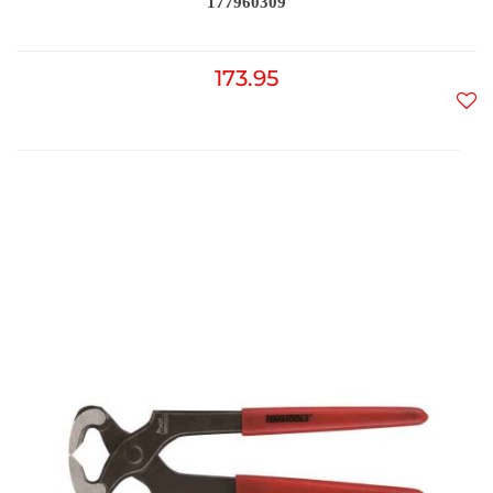
177960309
173.95
Do
prz