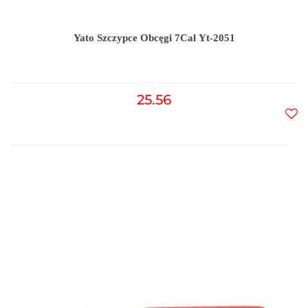
Yato Szczypce Obcęgi 7Cal Yt-2051
25.56
Do
prz