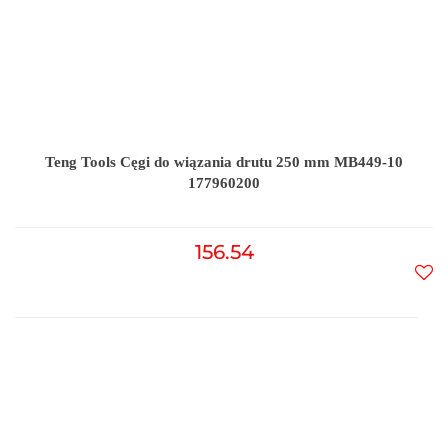
Teng Tools Cęgi do wiązania drutu 250 mm MB449-10
177960200
156.54
Do
prz