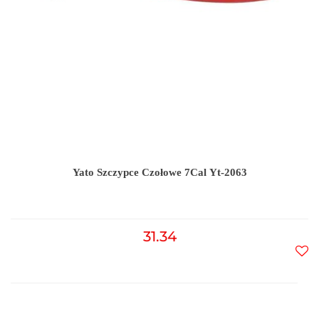
Yato Szczypce Czołowe 7Cal Yt-2063
31.34
Do
prz