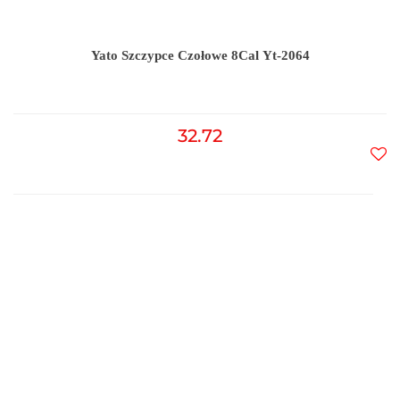
Yato Szczypce Czołowe 8Cal Yt-2064
32.72
Do
prz