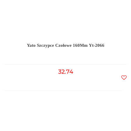
Yato Szczypce Czołowe 160Mm Yt-2066
32.74
Do
prz