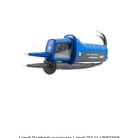
Limit Próbnik napięcia Limit 112 144890209