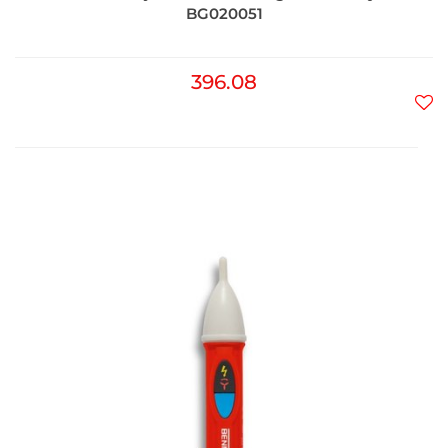
BG020051
396.08
Do
prz