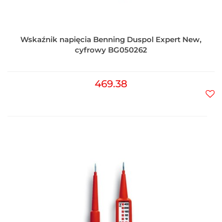
Wskaźnik napięcia Benning Duspol Expert New,
cyfrowy BG050262
469.38
Do
prz