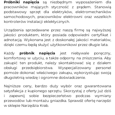
Próbniki napięcia
są niezbędnym wyposażeniem dla
pracowników mających styczność z prądem. Stanowią
podstawowy sprzęt dla elektryków, elektromechaników
samochodowych, pracowników elektrowni oraz wszelkich
kontrolerów instalacji eklektycznych.
Urządzenia sprzedawane przez naszą firmę są najwyższej
jakości produktem, który posiada odpowiedni certyfikat i
adnotacją. Wykonana jest z doskonałej jakości materiałów,
dzięki czemu będą służyć użytkownikowi przez długie lata.
Każdy
próbnik napięcia
jest niebywale poręczny,
komfortowy w użyciu, a także odporny na zniszczenia. Aby
zakupić ten produkt, należy skontaktować się z działem
obsługi przedsiębiorstwa. Wyspecjalizowany personel
pomoże dokonać właściwego zakupu, wykorzystując swoją
długoletnią wiedzę i ogromne doświadczenie.
Najniższe ceny, bardzo duży wybór oraz gwarantowana
satysfakcja z kupionego sprzętu. Skorzystaj z oferty już dziś
i zapewnij sobie bezpieczeństwo podczas wymiany
przewodów lub montażu gniazdka. Sprawdź ofertę narzędzi
w sklepie Narzędzia Krab.