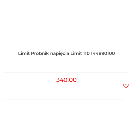
Limit Próbnik napięcia Limit 110 144890100
340.00
Do
prz