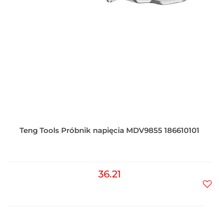
Teng Tools Próbnik napięcia MDV9855 186610101
36.21
Do
prz