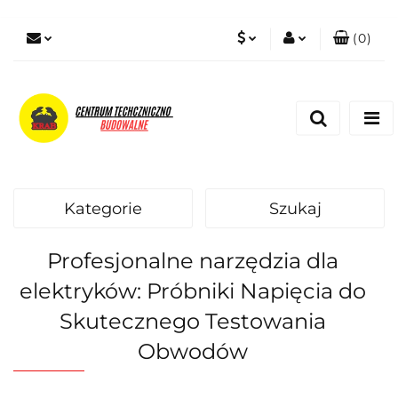
(
0
)
PLN
Zaloguj się
Zarejestruj się
EUR
Dodaj zgłoszenie
Zgody cookies
Kategorie
Szukaj
Profesjonalne narzędzia dla
elektryków: Próbniki Napięcia do
Skutecznego Testowania
Obwodów