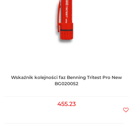
Wskaźnik kolejności faz Benning Tritest Pro New
BG020052
455.23
Do
prz