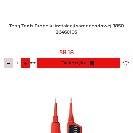
Teng Tools Próbniki instalacji samochodowej 9850
26460105
58.18
szt.
Do koszyka
Do
prz