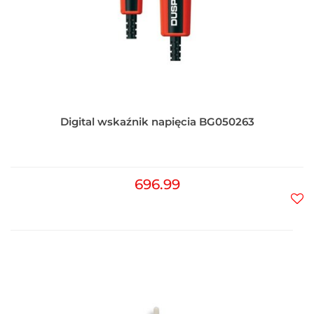
Digital wskaźnik napięcia BG050263
696.99
Do
prz