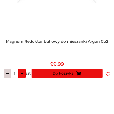
Magnum Reduktor butlowy do mieszanki Argon Co2
99.99
szt.
Do koszyka
Do
prz