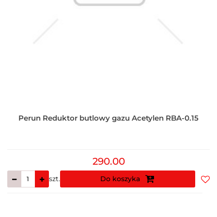
Perun Reduktor butlowy gazu Acetylen RBA-0.15
290.00
szt.
Do koszyka
Do
prz