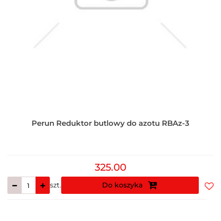
Perun Reduktor butlowy do azotu RBAz-3
325.00
szt.
Do koszyka
Do
prz