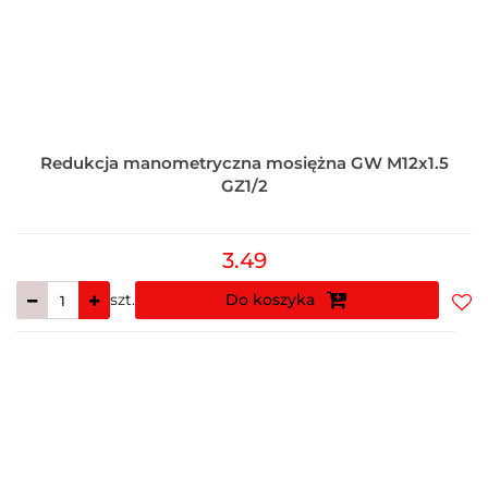
Redukcja manometryczna mosiężna GW M12x1.5
GZ1/2
3.49
szt.
Do koszyka
Do
prz