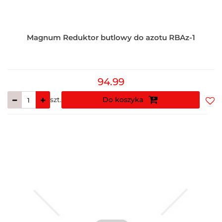
Magnum Reduktor butlowy do azotu RBAz-1
94.99
szt.
Do koszyka
Do
prz