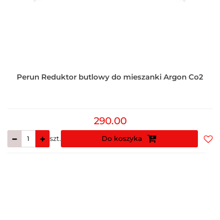
Perun Reduktor butlowy do mieszanki Argon Co2
290.00
szt.
Do koszyka
Do
prz