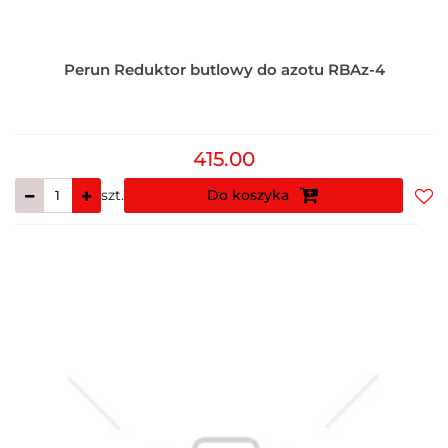
Perun Reduktor butlowy do azotu RBAz-4
415.00
szt.
Do koszyka
Do
prz