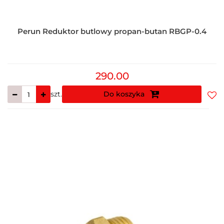
Perun Reduktor butlowy propan-butan RBGP-0.4
290.00
szt.
Do koszyka
Do
prz