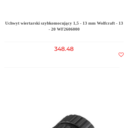
Uchwyt wiertarski szybkomocujący 1,5 - 13 mm Wolfcraft - 13
- 20 WF2606000
348.48
Do
prz