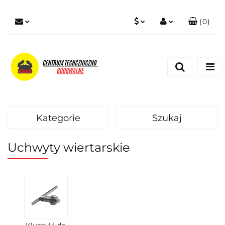
(
0
)
PLN
Zaloguj się
Zarejestruj się
EUR
Dodaj zgłoszenie
Zgody cookies
Kategorie
Szukaj
Uchwyty wiertarskie