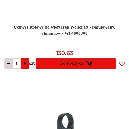
Uchwyt stołowy do wiertarek Wolfcraft - regulowany,
aluminiowy WF4800000
130.63
szt.
Do koszyka
Do
prz