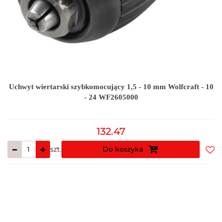
Uchwyt wiertarski szybkomocujący 1,5 - 10 mm Wolfcraft - 10
- 24 WF2605000
132.47
szt.
Do koszyka
Do
prz