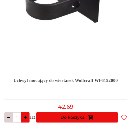
Uchwyt mocujący do wiertarek Wolfcraft WF6152000
42.69
szt.
Do koszyka
Do
prz