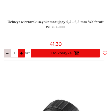
Uchwyt wiertarski szybkomocujący 0,5 - 6,5 mm Wolfcraft
WF2625000
41.30
szt.
Do koszyka
Do
prz