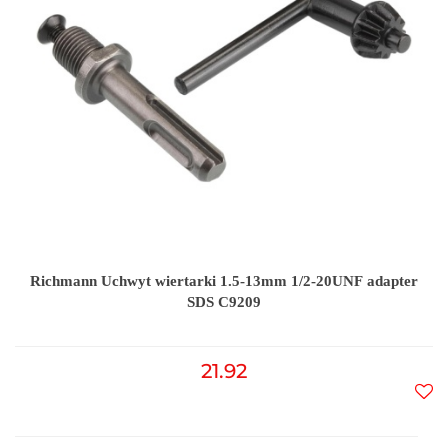
Richmann Uchwyt wiertarki 1.5-13mm 1/2-20UNF adapter
SDS C9209
21.92
Do
prz