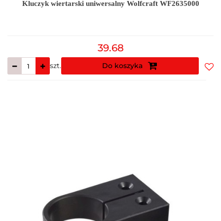
Kluczyk wiertarski uniwersalny Wolfcraft WF2635000
39.68
szt.
Do koszyka
Do
prz