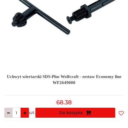
Uchwyt wiertarski SDS-Plus Wolfcraft - zestaw Economy line
WF2649000
68.38
szt.
Do koszyka
Do
prz