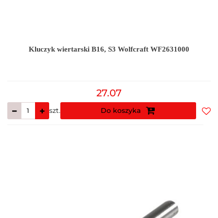
Kluczyk wiertarski B16, S3 Wolfcraft WF2631000
27.07
szt.
Do koszyka
Do
prz