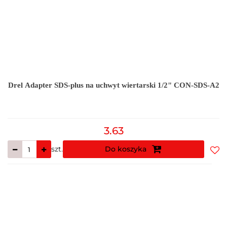
Drel Adapter SDS-plus na uchwyt wiertarski 1/2" CON-SDS-A2
3.63
szt.
Do koszyka
Do
prz