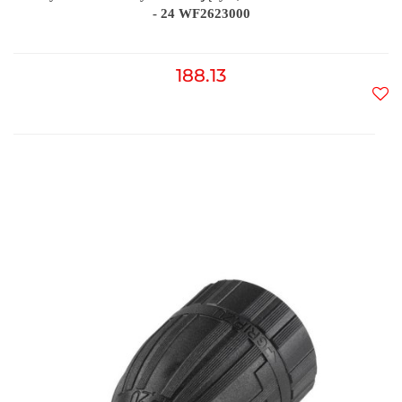
- 24 WF2623000
188.13
Do
prz