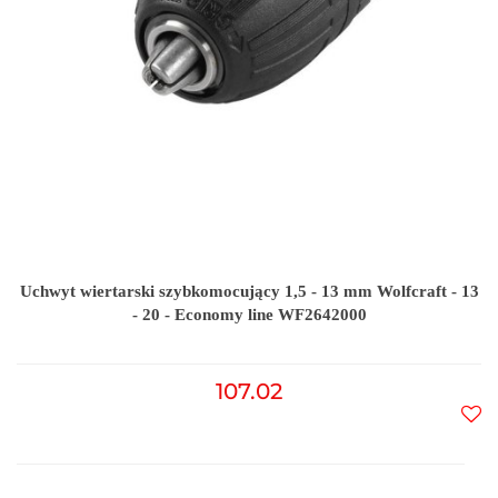
Uchwyt wiertarski szybkomocujący 1,5 - 13 mm Wolfcraft - 13
- 20 - Economy line WF2642000
107.02
Do
prz