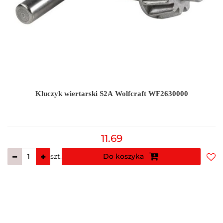
Kluczyk wiertarski S2A Wolfcraft WF2630000
11.69
szt.
Do koszyka
Do
prz