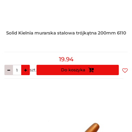
Solid Kielnia murarska stalowa trójkątna 200mm 6110
19.94
szt.
Do koszyka
Do
prz