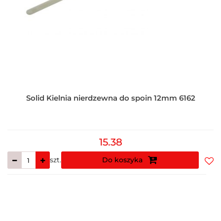
Solid Kielnia nierdzewna do spoin 12mm 6162
15.38
szt.
Do koszyka
Do
prz