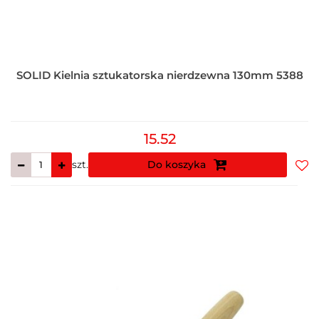
SOLID Kielnia sztukatorska nierdzewna 130mm 5388
15.52
szt.
Do koszyka
Do
prz