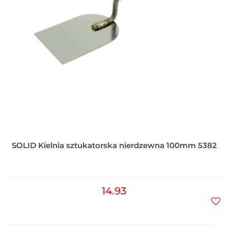
SOLID Kielnia sztukatorska nierdzewna 100mm 5382
14.93
Do
prz