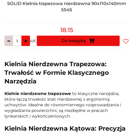
SOLID Kielnia trapezowa nierdzewna 90x110x140mm
5545
18.15
szt.
Do koszyka
Do
prz
Kielnia Nierdzewna Trapezowa:
Trwałość w Formie Klasycznego
Narzędzia
Kielnie nierdzewne trapezowe
to klasyczne narzędzia,
które łączą trwałość stali nierdzewnej z ergonomią
uchwytów. Idealne do równomiernego rozprowadzania i
wygładzania powierzchni, są niezbędne w pracach
tynkarskich i wykończeniowych.
Kielnia Nierdzewna Kątowa: Precyzja