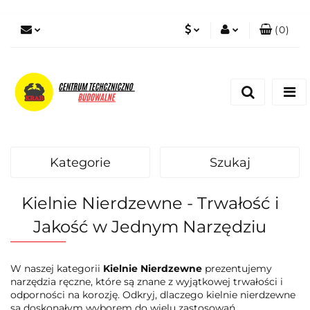
(
0
)
PLN
Zaloguj się
Zarejestruj się
EUR
Dodaj zgłoszenie
Zgody cookies
Kategorie
Szukaj
Kielnie Nierdzewne - Trwałość i
Jakość w Jednym Narzędziu
W naszej kategorii
Kielnie Nierdzewne
prezentujemy
narzędzia ręczne, które są znane z wyjątkowej trwałości i
odporności na korozję. Odkryj, dlaczego kielnie nierdzewne
są doskonałym wyborem do wielu zastosowań.