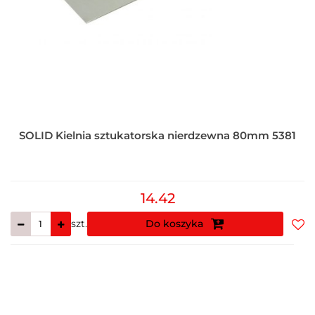
SOLID Kielnia sztukatorska nierdzewna 80mm 5381
14.42
szt.
Do koszyka
Do
prz