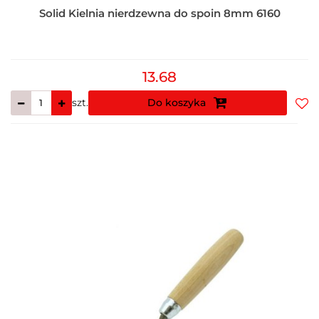
Solid Kielnia nierdzewna do spoin 8mm 6160
13.68
szt.
Do koszyka
Do
prz