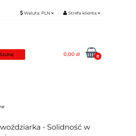
Waluta:
PLN
Strefa klienta
t
PLN
Zaloguj się
EUR
Zarejestruj się
Dodaj zgłoszenie
0,00 zł
Zgody cookies
0
aszyny
Pozostałe
Blog
ne
woździarka - Solidność w