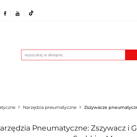
Akcesoria i osprzęt
Narzędzia
Warszta
Maszyny
Pozostałe
Blog
t
Narzędzia
Warsztat
Odzież BHP
M
atyczne
Narzędzia pneumatyczne
Zszywacze pneumatycz
arzędzia Pneumatyczne: Zszywacz i G