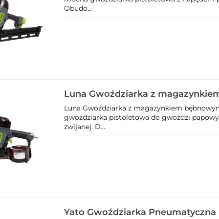
Obudo...
Luna Gwoździarka z magazynki
HCN65P 247520109
Luna Gwoździarka z magazynkiem bębnowy
gwoździarka pistoletowa do gwoździ papow
zwijanej. D...
Yato Gwoździarka Pneumatyczna