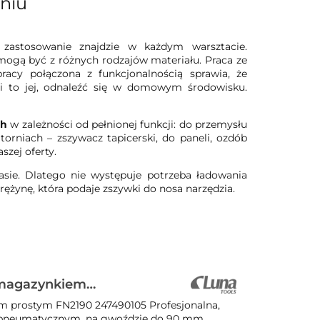
niu
 zastosowanie znajdzie w każdym warsztacie.
mogą być z różnych rodzajów materiału. Praca ze
racy połączona z funkcjonalnością sprawia, że
zi to jej, odnaleźć się w domowym środowisku.
ch
w zależności od pełnionej funkcji: do przemysłu
torniach – zszywacz tapicerski, do paneli, ozdób
zej oferty.
sie. Dlatego nie występuje potrzeba ładowania
ężynę, która podaje zszywki do nosa narzędzia.
 magazynkiem
m prostym FN2190 247490105 Profesjonalna,
 pneumatycznym, na gwoździe do 90 mm.