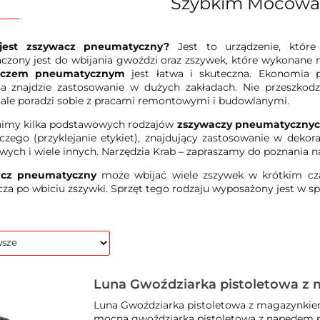
Szybkim Mocowa
jest zszywacz pneumatyczny?
Jest to urządzenie, które
czony jest do wbijania gwoździ oraz zszywek, które wykonane 
aczem pneumatycznym
jest łatwa i skuteczna. Ekonomia p
a znajdzie zastosowanie w dużych zakładach. Nie przeszkod
le poradzi sobie z pracami remontowymi i budowlanymi.
imy kilka podstawowych rodzajów
zszywaczy pneumatyczny
zego (przyklejanie etykiet), znajdujący zastosowanie w dekora
ych i wiele innych. Narzędzia Krab – zapraszamy do poznania nas
acz pneumatyczny
może wbijać wiele zszywek w krótkim cza
za po wbiciu zszywki. Sprzęt tego rodzaju wyposażony jest w spr
Luna Gwoździarka pistoletowa z
prostym FN2190 247500101
Luna Gwoździarka pistoletowa z magazynkie
mocna gwoździarka pistoletowa z napędem