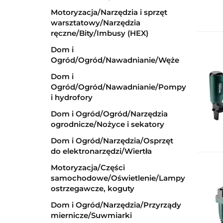
Motoryzacja/Narzędzia i sprzęt
warsztatowy/Narzędzia
ręczne/Bity/Imbusy (HEX)
Dom i
Ogród/Ogród/Nawadnianie/Węże
Dom i
Ogród/Ogród/Nawadnianie/Pompy
i hydrofory
Dom i Ogród/Ogród/Narzędzia
ogrodnicze/Nożyce i sekatory
Dom i Ogród/Narzędzia/Osprzęt
do elektronarzędzi/Wiertła
Motoryzacja/Części
samochodowe/Oświetlenie/Lampy
ostrzegawcze, koguty
Dom i Ogród/Narzędzia/Przyrządy
miernicze/Suwmiarki