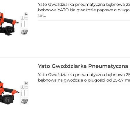
45Mm Yt-09211
Yato Gwoździarka pneumatyczna bębnowa 22
bębnowa YATO Na gwoździe papowe o długoś
15°...
Yato Gwoździarka Pneumatyczna
57Mm Yt-09212
Yato Gwoździarka pneumatyczna bębnowa 25
bębnowa na gwoździe o długości od 25-57 mm