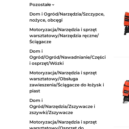
Pozostałe
Dom i Ogród/Narzędzia/Szczypce,
nożyce, obcęgi
Motoryzacja/Narzędzia i sprzęt
warsztatowy/Narzędzia ręczne/
Ściągacze
Dom i
Ogród/Ogród/Nawadnianie/Części
i osprzęt/Wózki
Motoryzacja/Narzędzia i sprzęt
warsztatowy/Obsługa
zawieszenia/Ściągacze do łożysk i
piast
Dom i
Ogród/Narzędzia/Zszywacze i
zszywki/Zszywacze
Motoryzacja/Narzędzia i sprzęt
warsztatowy/Osprzęt do