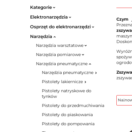
Kategorie
Elektronarzędzia
Czym 
Przezna
Osprzęt do elektronarzędzi
zszyw
maszyn
Narzędzia
Doskona
Narzędzia warsztatowe
Wyróżn
Narzędzia pomiarowe
spożywc
ogrodow
Narzędzia pneumatyczne
Zszyw
Narzędzia pneumatyczne
zszywac
Pistolety lakiernicze
Pistolety natryskowe do
tynków
Pistolety do przedmuchiwania
Pistolety do piaskowania
Pistolety do pompowania