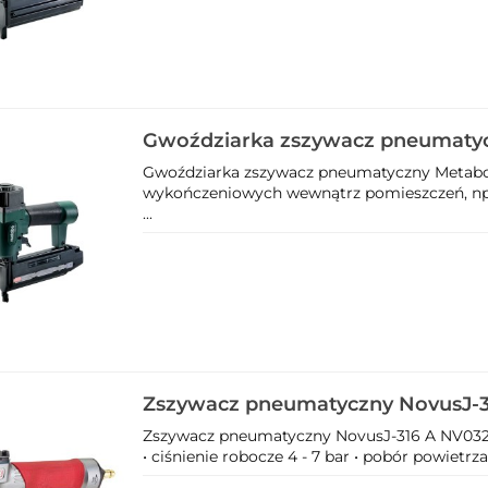
Gwoździarka zszywacz pneumaty
50 601568500
Gwoździarka zszywacz pneumatyczny Metabo
wykończeniowych wewnątrz pomieszczeń, np.
...
Zszywacz pneumatyczny NovusJ-3
Zszywacz pneumatyczny NovusJ-316 A NV03
• ciśnienie robocze 4 - 7 bar • pobór powietrza 