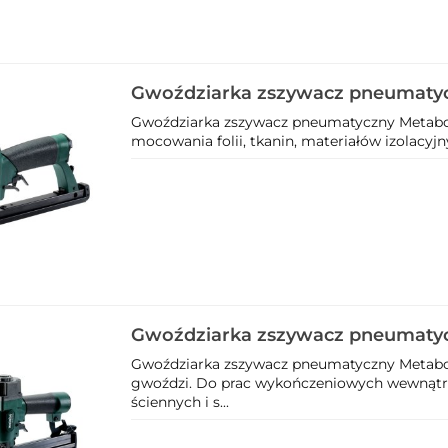
Gwoździarka zszywacz pneumaty
80/16 601564500
Gwoździarka zszywacz pneumatyczny Metabo
mocowania folii, tkanin, materiałów izolacyjn
Gwoździarka zszywacz pneumaty
DKNG 40/50 601562500
Gwoździarka zszywacz pneumatyczny Metabo
gwoździ. Do prac wykończeniowych wewnątrz
ściennych i s...