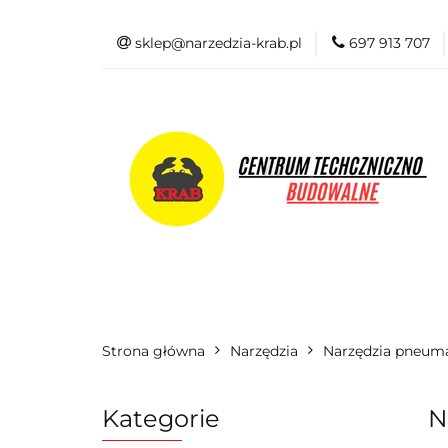
sklep@narzedzia-krab.pl
697 913 707
Elektronarzędzia
Odzież BHP
Elektronarzędzia
Akcesoria i osprzę
Strona główna
Narzędzia
Narzędzia pneum
Kategorie
N