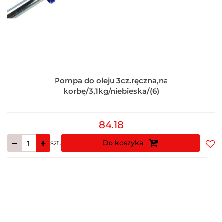
Pompa do oleju 3cz.ręczna,na
korbę/3,1kg/niebieska/(6)
84.18
szt.
Do koszyka
Do
prz