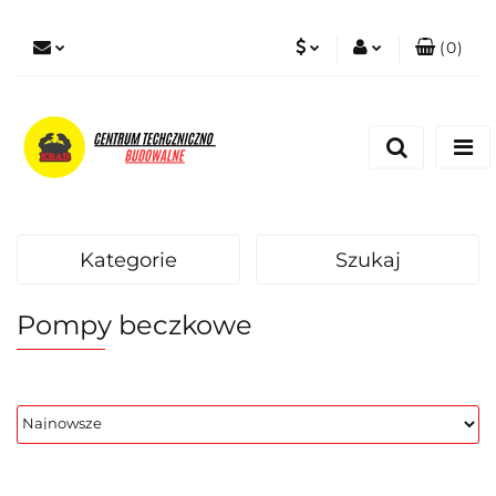
(
0
)
PLN
Zaloguj się
Zarejestruj się
EUR
Dodaj zgłoszenie
Zgody cookies
Kategorie
Szukaj
Pompy beczkowe