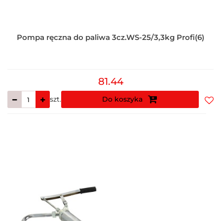
Pompa ręczna do paliwa 3cz.WS-25/3,3kg Profi(6)
81.44
szt.
Do koszyka
Do
prz