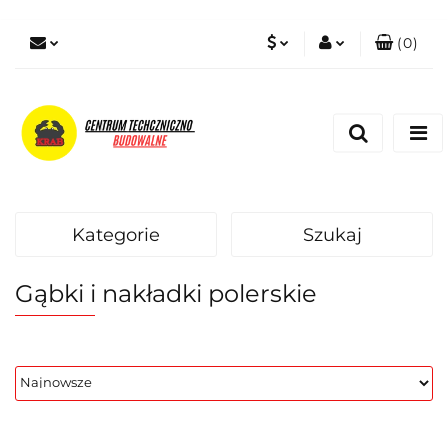
(
0
)
PLN
Zaloguj się
Zarejestruj się
EUR
Dodaj zgłoszenie
Zgody cookies
Kategorie
Szukaj
Gąbki i nakładki polerskie