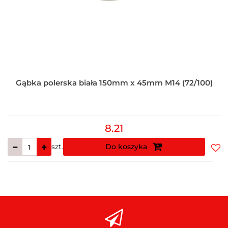
Gąbka polerska biała 150mm x 45mm M14 (72/100)
8.21
szt.
Do koszyka
Do
prz