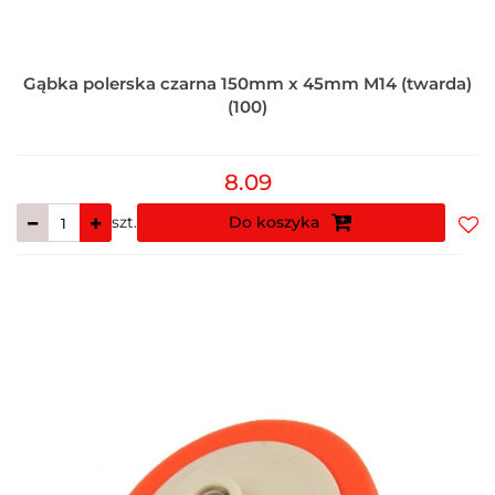
Gąbka polerska czarna 150mm x 45mm M14 (twarda)
(100)
8.09
szt.
Do koszyka
Do
prz