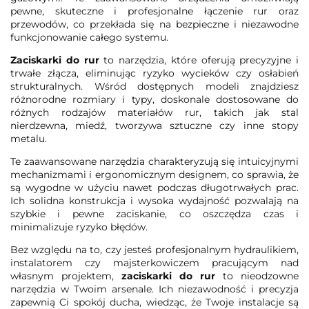
pewne, skuteczne i profesjonalne łączenie rur oraz
przewodów, co przekłada się na bezpieczne i niezawodne
funkcjonowanie całego systemu.
Zaciskarki do rur
to narzędzia, które oferują precyzyjne i
trwałe złącza, eliminując ryzyko wycieków czy osłabień
strukturalnych. Wśród dostępnych modeli znajdziesz
różnorodne rozmiary i typy, doskonale dostosowane do
różnych rodzajów materiałów rur, takich jak stal
nierdzewna, miedź, tworzywa sztuczne czy inne stopy
metalu.
Te zaawansowane narzędzia charakteryzują się intuicyjnymi
mechanizmami i ergonomicznym designem, co sprawia, że
są wygodne w użyciu nawet podczas długotrwałych prac.
Ich solidna konstrukcja i wysoka wydajność pozwalają na
szybkie i pewne zaciskanie, co oszczędza czas i
minimalizuje ryzyko błędów.
Bez względu na to, czy jesteś profesjonalnym hydraulikiem,
instalatorem czy majsterkowiczem pracującym nad
własnym projektem,
zaciskarki do rur
to nieodzowne
narzędzia w Twoim arsenale. Ich niezawodność i precyzja
zapewnią Ci spokój ducha, wiedząc, że Twoje instalacje są