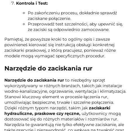
Kontrola i Test:
Po zakończeniu procesu, dokładnie sprawdź
zaciskane połączenie.
Przeprowadź test szczelności, aby upewnić się,
że zaciski są odpowiednio zamocowane.
Pamiętaj, że powyższe kroki to ogólny opis i zawsze
powinieneś kierować się instrukcją obsługi konkretnej
zaciskarki praskowej, z którą pracujesz, ponieważ różne
modele mogą wymagać specyficznych procedur.
Narzędzie do zaciskania rur
Narzędzie do zaciskania rur
to niezbędny sprzęt
wykorzystywany w różnych branżach, takich jak instalacje
wodno-kanalizacyjne, ogrzewanie, wentylacja i klimatyzacja.
Stanowi kluczowy element w procesie łączenia rur,
umożliwiając bezpieczne, trwałe i szczelne połączenia.
Dzięki różnym typom narzędzi, takim jak
zaciskarki
hydrauliczne, praskowe czy ręczne,
użytkownicy mogą
dostosować się do różnych materiałów i rozmiarów rur.
Narzędzia te gwarantują nie tylko efektywne zaciskanie, ale
także precyzję i niezawodność, co wpływa na trwałość oraz