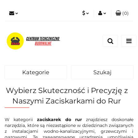
(
0
)
PLN
Zaloguj się
Zarejestruj się
EUR
Dodaj zgłoszenie
Zgody cookies
Kategorie
Szukaj
Wybierz Skuteczność i Precyzję z
Naszymi Zaciskarkami do Rur
W kategorii
zaciskarek do rur
znajdziesz doskonałe
narzędzia, które są niezastąpione w dziedzinach związanych
z instalacjami wodno-kanalizacyjnymi, grzewczymi i
gazowymi. Te zaawansowane urządzenia umożliwiają