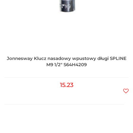
Jonnesway Klucz nasadowy wpustowy długi SPLINE
M9 1/2" S64H4209
15.23
Do
prz