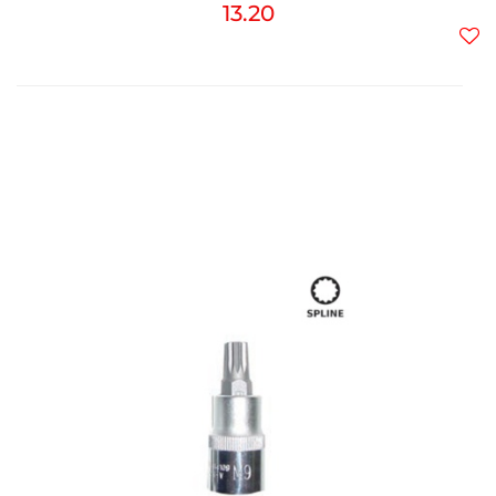
13.20
Do
prz