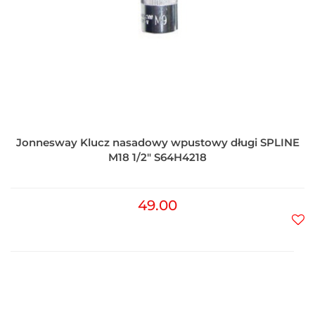
Jonnesway Klucz nasadowy wpustowy długi SPLINE
M18 1/2" S64H4218
49.00
Do
prz