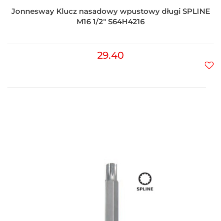
Jonnesway Klucz nasadowy wpustowy długi SPLINE
M16 1/2" S64H4216
29.40
Do
prz