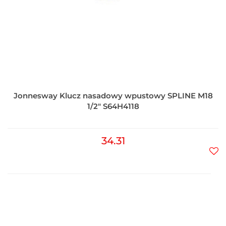
Jonnesway Klucz nasadowy wpustowy SPLINE M18
1/2" S64H4118
34.31
Do
prz