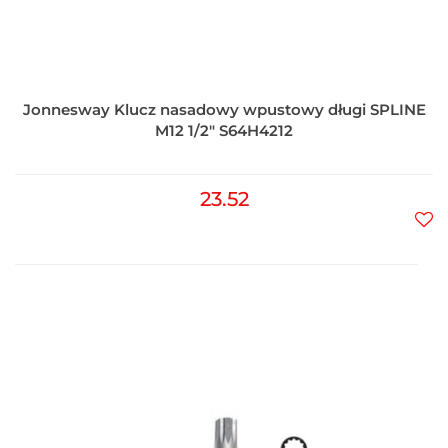
Jonnesway Klucz nasadowy wpustowy długi SPLINE
M12 1/2" S64H4212
23.52
Do
prz