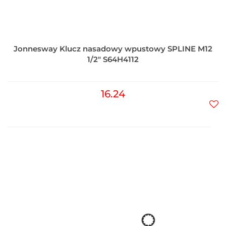
Jonnesway Klucz nasadowy wpustowy SPLINE M12
1/2" S64H4112
16.24
Do
prz