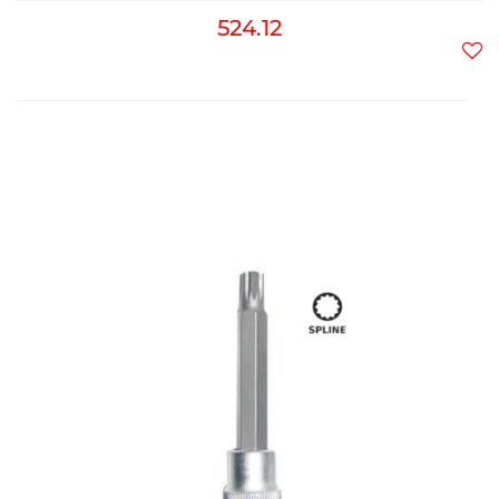
524.12
Do
prz