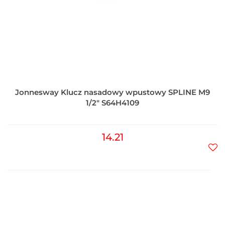
Jonnesway Klucz nasadowy wpustowy SPLINE M9
1/2" S64H4109
14.21
Do
prz