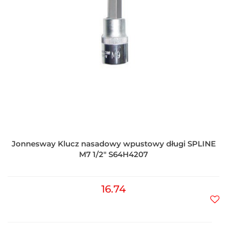
Jonnesway Klucz nasadowy wpustowy długi SPLINE
M7 1/2" S64H4207
16.74
Do
prz