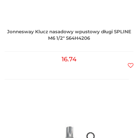
Jonnesway Klucz nasadowy wpustowy długi SPLINE
M6 1/2" S64H4206
16.74
Do
prz