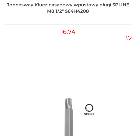
Jonnesway Klucz nasadowy wpustowy długi SPLINE
M8 1/2" S64H4208
16.74
Do
prz