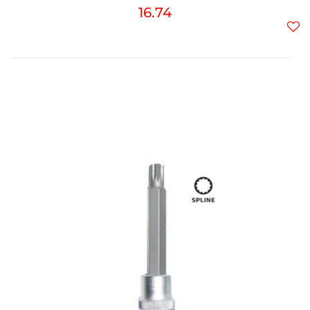
16.74
Do
prz