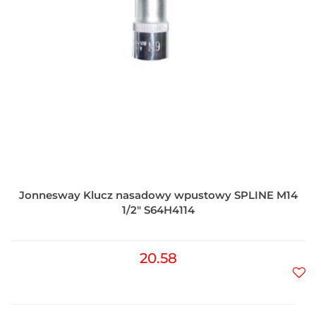
Jonnesway Klucz nasadowy wpustowy SPLINE M14
1/2" S64H4114
20.58
Do
prz