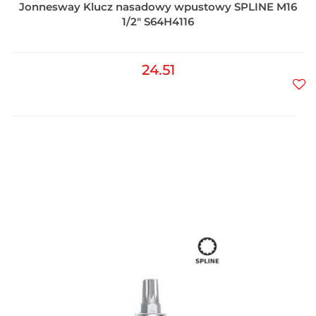
Jonnesway Klucz nasadowy wpustowy SPLINE M16
1/2" S64H4116
24.51
Do
prz