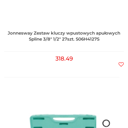
Jonnesway Zestaw kluczy wpustowych apułowych
Spline 3/8" 1/2" 27szt. S06H4127S
318.49
Do
prz