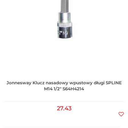
Jonnesway Klucz nasadowy wpustowy długi SPLINE
M14 1/2" S64H4214
27.43
Do
prz