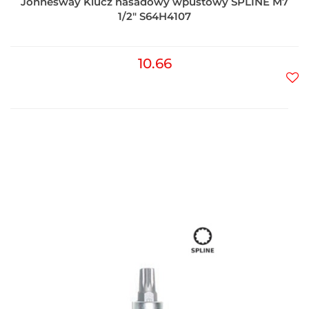
Jonnesway Klucz nasadowy wpustowy SPLINE M7
1/2" S64H4107
10.66
Do
prz