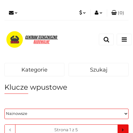
(
0
)
PLN
Zaloguj się
Zarejestruj się
EUR
Dodaj zgłoszenie
Zgody cookies
Kategorie
Szukaj
Klucze wpustowe