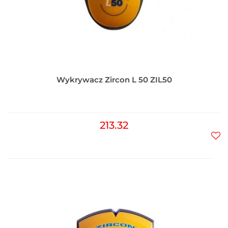
Wykrywacz Zircon L 50 ZIL50
213.32
Do
prz