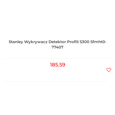
Stanley Wykrywacz Detektor Profili S300 Sfmht0-
77407
185.59
Do
prz