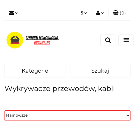
(
0
)
PLN
Zaloguj się
Zarejestruj się
EUR
Dodaj zgłoszenie
Zgody cookies
Kategorie
Szukaj
Wykrywacze przewodów, kabli