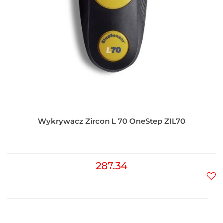
Wykrywacz Zircon L 70 OneStep ZIL70
287.34
Do
prz