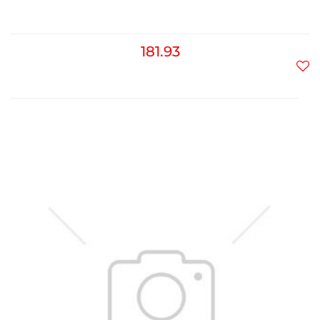
181.93
Do
prz