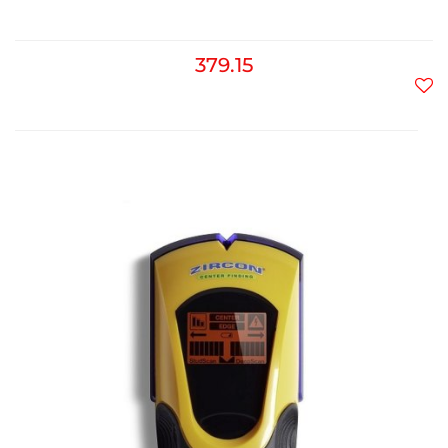
379.15
Do
prz