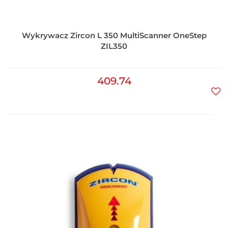
Wykrywacz Zircon L 350 MultiScanner OneStep
ZIL350
409.74
Do
prz