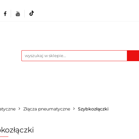
Akcesoria i osprzęt
Narzędzia
Warszta
Maszyny
Pozostałe
Blog
t
Narzędzia
Warsztat
Odzież BHP
M
atyczne
Złącza pneumatyczne
Szybkozłączki
kozłączki