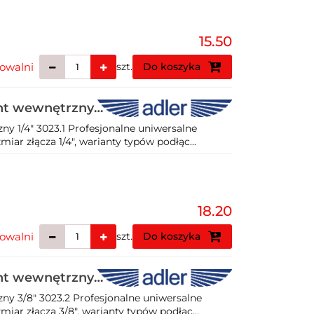
15.50
owalni
szt.
Do koszyka
int wewnętrzny
y 1/4" 3023.1 Profesjonalne uniwersalne
ar złącza 1/4", warianty typów podłąc...
18.20
owalni
szt.
Do koszyka
int wewnętrzny
ny 3/8" 3023.2 Profesjonalne uniwersalne
iar złącza 3/8", warianty typów podłąc...