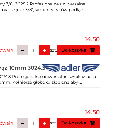
y 3/8" 3025.2 Profesjonalne uniwersalne
iar złącza 3/8", warianty typów podłąc...
14.50
owalni
szt.
Do koszyka
wąż 10mm 3024.3
24.3 Profesjonalne uniwersalne szybkozłącza
mm. Kołnierze głęboko żłobione aby ...
14.50
owalni
szt.
Do koszyka