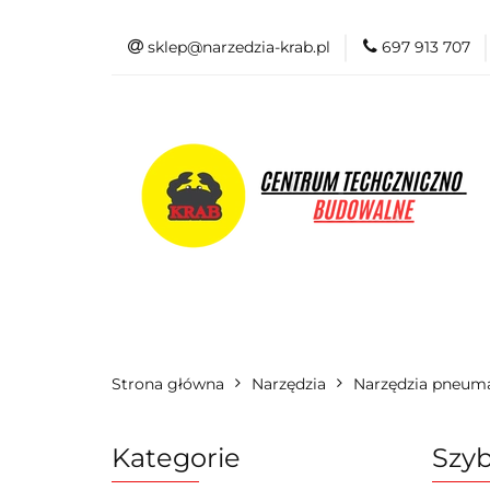
sklep@narzedzia-krab.pl
697 913 707
Elektronarzędzia
Odzież BHP
Elektronarzędzia
Akcesoria i osprzę
Strona główna
Narzędzia
Narzędzia pneum
Kategorie
Szyb