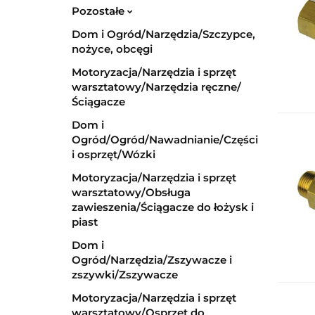
Pozostałe
Dom i Ogród/Narzędzia/Szczypce,
nożyce, obcęgi
Motoryzacja/Narzędzia i sprzęt
warsztatowy/Narzędzia ręczne/
Ściągacze
Dom i
Ogród/Ogród/Nawadnianie/Części
i osprzęt/Wózki
Motoryzacja/Narzędzia i sprzęt
warsztatowy/Obsługa
zawieszenia/Ściągacze do łożysk i
piast
Dom i
Ogród/Narzędzia/Zszywacze i
zszywki/Zszywacze
Motoryzacja/Narzędzia i sprzęt
warsztatowy/Osprzęt do