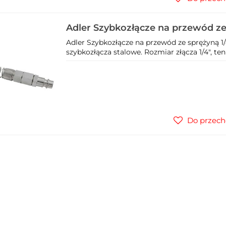
Adler Szybkozłącze na przewód ze
10x8mm 0136.54
Adler Szybkozłącze na przewód ze sprężyną 1
szybkozłącza stalowe. Rozmiar złącza 1/4", ten
Do przech