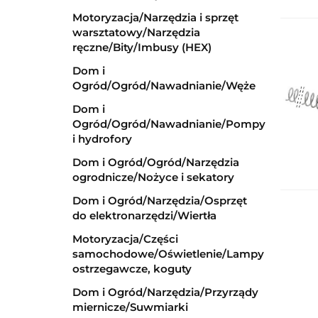
Motoryzacja/Narzędzia i sprzęt
warsztatowy/Narzędzia
ręczne/Bity/Imbusy (HEX)
Dom i
Ogród/Ogród/Nawadnianie/Węże
Dom i
Ogród/Ogród/Nawadnianie/Pompy
i hydrofory
Dom i Ogród/Ogród/Narzędzia
ogrodnicze/Nożyce i sekatory
Dom i Ogród/Narzędzia/Osprzęt
do elektronarzędzi/Wiertła
Motoryzacja/Części
samochodowe/Oświetlenie/Lampy
ostrzegawcze, koguty
Dom i Ogród/Narzędzia/Przyrządy
miernicze/Suwmiarki