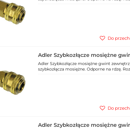
Do przech
Adler Szybkozłącze mosiężne gwi
1/4" 3025.1
Adler Szybkozłącze mosiężne gwint zewnętrzn
szybkozłącza mosiężne. Odporne na rdzę. Rozmi
Do przech
Adler Szybkozłącze mosiężne gwi