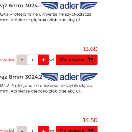
wąż 6mm 3024.1
4.1 Profesjonalne uniwersalne szybkozłącza
m. Kołnierze głęboko żłobione aby uł...
13.60
owalni
szt.
Do koszyka
wąż 8mm 3024.2
4.2 Profesjonalne uniwersalne szybkozłącza
m. Kołnierze głęboko żłobione aby uł...
14.50
owalni
szt.
Do koszyka