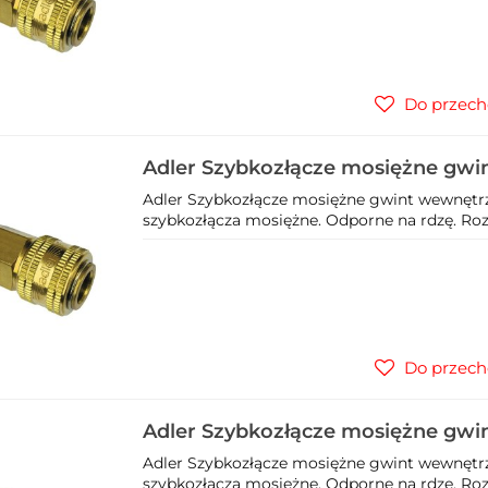
Do przech
Adler Szybkozłącze mosiężne gw
1/4" 3023.1
Adler Szybkozłącze mosiężne gwint wewnętrzn
szybkozłącza mosiężne. Odporne na rdzę. Rozmi
Do przech
Adler Szybkozłącze mosiężne gw
3/8" 3023.2
Adler Szybkozłącze mosiężne gwint wewnętrz
szybkozłącza mosiężne. Odporne na rdzę. Rozm