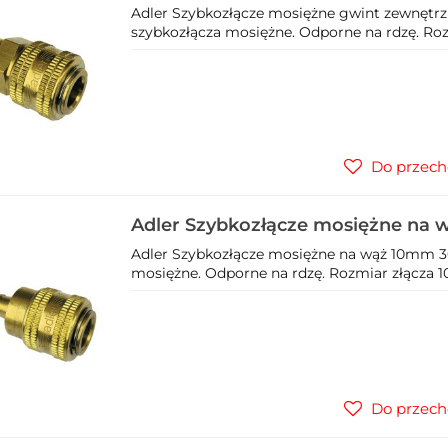
3/8" 3025.2
Adler Szybkozłącze mosiężne gwint zewnętrzn
szybkozłącza mosiężne. Odporne na rdzę. Rozm
Do przech
Adler Szybkozłącze mosiężne na 
Adler Szybkozłącze mosiężne na wąż 10mm 30
mosiężne. Odporne na rdzę. Rozmiar złącza 10
Do przech