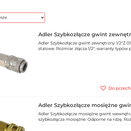
Adler Szybkozłącze gwint zewnętrz
Adler Szybkozłącze gwint zewnętrzny 1/2"Z 01
stalowe. Rozmiar złącza 1/2", warianty typów p
Do przech
Adler Szybkozłącze mosiężne gw
1/2" 3023.3
Adler Szybkozłącze mosiężne gwint wewnętrzn
szybkozłącza mosiężne. Odporne na rdzę. Rozmi