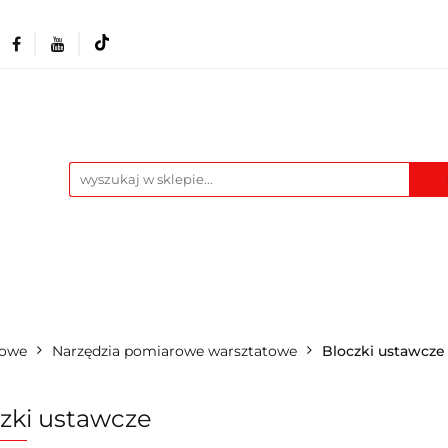
Akcesoria i osprzęt
Narzędzia
Warszta
Maszyny
Pozostałe
Blog
t
Narzędzia
Warsztat
Odzież BHP
M
rowe
Narzędzia pomiarowe warsztatowe
Bloczki ustawcze
zki ustawcze