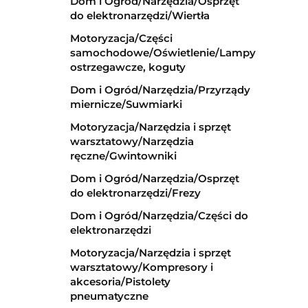
Dom i Ogród/Narzędzia/Osprzęt
do elektronarzędzi/Wiertła
Motoryzacja/Części
samochodowe/Oświetlenie/Lampy
ostrzegawcze, koguty
Dom i Ogród/Narzędzia/Przyrządy
miernicze/Suwmiarki
Motoryzacja/Narzędzia i sprzęt
warsztatowy/Narzędzia
ręczne/Gwintowniki
Dom i Ogród/Narzędzia/Osprzęt
do elektronarzędzi/Frezy
Dom i Ogród/Narzędzia/Części do
elektronarzędzi
Motoryzacja/Narzędzia i sprzęt
warsztatowy/Kompresory i
akcesoria/Pistolety
pneumatyczne