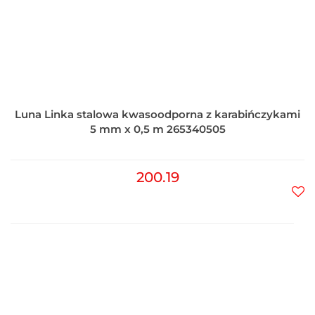
Luna Linka stalowa kwasoodporna z karabińczykami
5 mm x 0,5 m 265340505
200.19
Do
prz