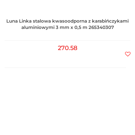
Luna Linka stalowa kwasoodporna z karabińczykami
aluminiowymi 3 mm x 0,5 m 265340307
270.58
Do
prz