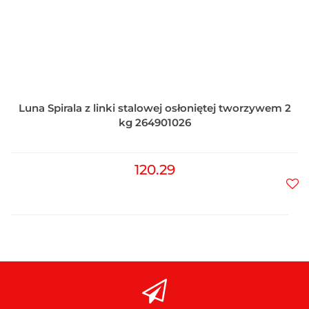
Luna Spirala z linki stalowej osłoniętej tworzywem 2
kg 264901026
120.29
Do
prz