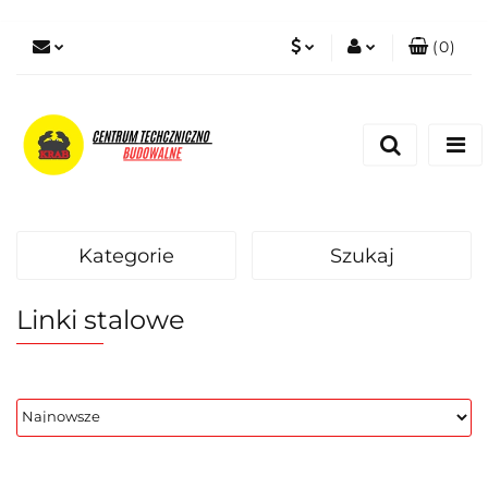
(
0
)
PLN
Zaloguj się
Zarejestruj się
EUR
Dodaj zgłoszenie
Zgody cookies
Kategorie
Szukaj
Linki stalowe