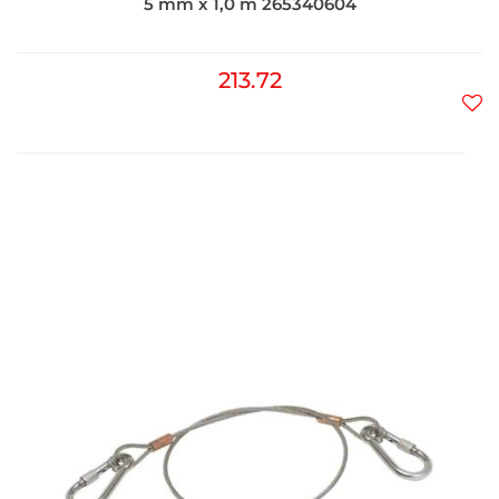
5 mm x 1,0 m 265340604
213.72
Do
prz