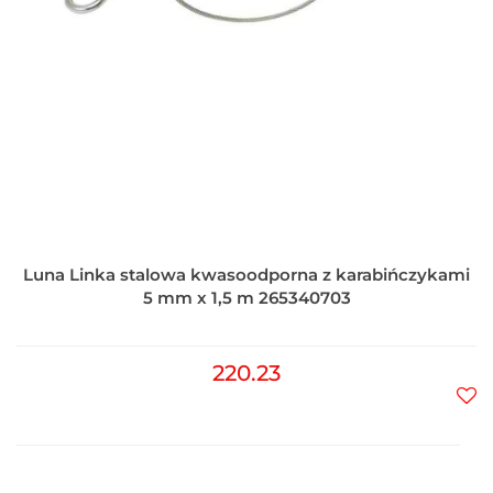
Luna Linka stalowa kwasoodporna z karabińczykami
5 mm x 1,5 m 265340703
220.23
Do
prz