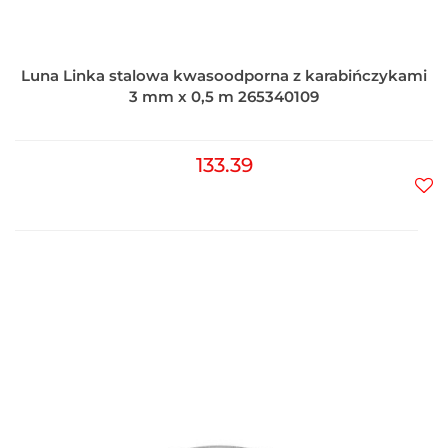
Luna Linka stalowa kwasoodporna z karabińczykami
3 mm x 0,5 m 265340109
133.39
Do
prz