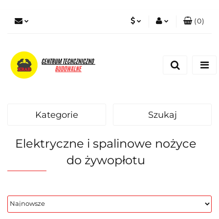
(
0
)
PLN
Zaloguj się
Zarejestruj się
EUR
Dodaj zgłoszenie
Zgody cookies
Kategorie
Szukaj
Elektryczne i spalinowe nożyce
do żywopłotu