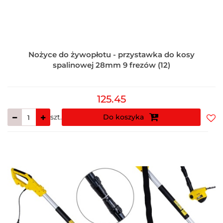
Nożyce do żywopłotu - przystawka do kosy
spalinowej 28mm 9 frezów (12)
125.45
szt.
Do koszyka
Do
prz