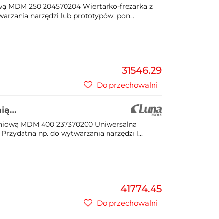
ową MDM 250 204570204 Wiertarko-frezarka z
arzania narzędzi lub prototypów, pon...
31546.29
Do przechowalni
nią
05
ładniową MDM 400 237370200 Uniwersalna
 Przydatna np. do wytwarzania narzędzi l...
41774.45
Do przechowalni