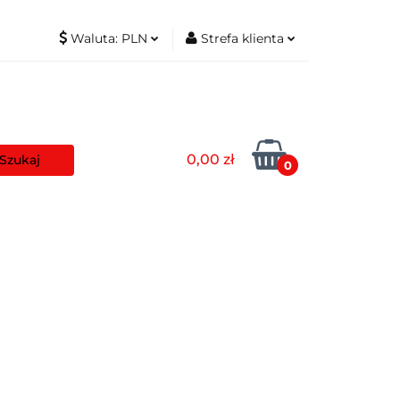
Waluta:
PLN
Strefa klienta
t
PLN
Zaloguj się
EUR
Zarejestruj się
Dodaj zgłoszenie
0,00 zł
Zgody cookies
0
aszyny
Pozostałe
Blog