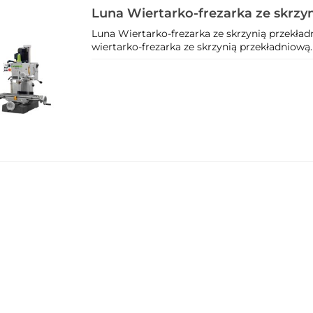
Luna Wiertarko-frezarka ze skrzy
przekładniową MDM 401 2045702
Luna Wiertarko-frezarka ze skrzynią przekł
wiertarko-frezarka ze skrzynią przekładniową.