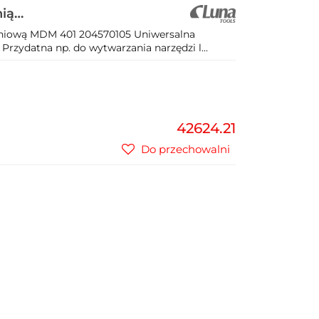
nią
04
adniową MDM 401 204570105 Uniwersalna
 Przydatna np. do wytwarzania narzędzi l...
42624.21
Do przechowalni