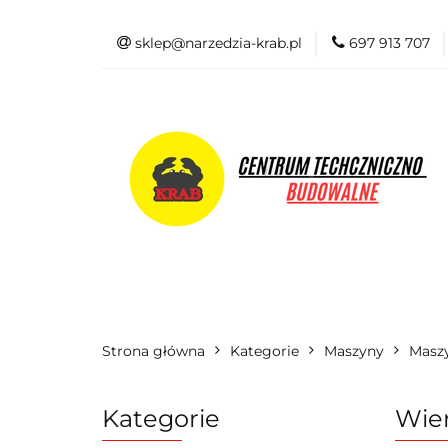
sklep@narzedzia-krab.pl
697 913 707
Elektronarzędzia
Odzież BHP
Elektronarzędzia
Akcesoria i osprzę
Strona główna
Kategorie
Maszyny
Maszy
Kategorie
Wier