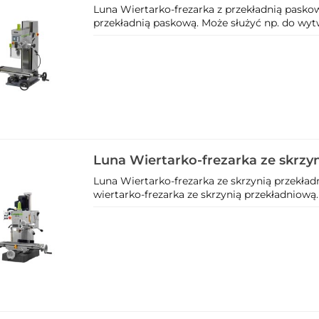
MDM 250 208650101
Luna Wiertarko-frezarka z przekładnią pask
przekładnią paskową. Może służyć np. do wytw
Luna Wiertarko-frezarka ze skrzy
przekładniową MDM 400 2045701
Luna Wiertarko-frezarka ze skrzynią przek
wiertarko-frezarka ze skrzynią przekładniową.