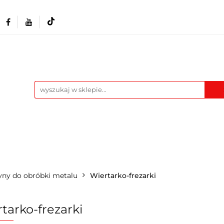
Akcesoria i osprzęt
Narzędzia
Warszta
Maszyny
Pozostałe
Blog
t
Narzędzia
Warsztat
Odzież BHP
M
ny do obróbki metalu
Wiertarko-frezarki
tarko-frezarki