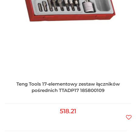
Teng Tools 17-elementowy zestaw łączników
pośrednich TTADP17 185800109
518.21
Do
prz