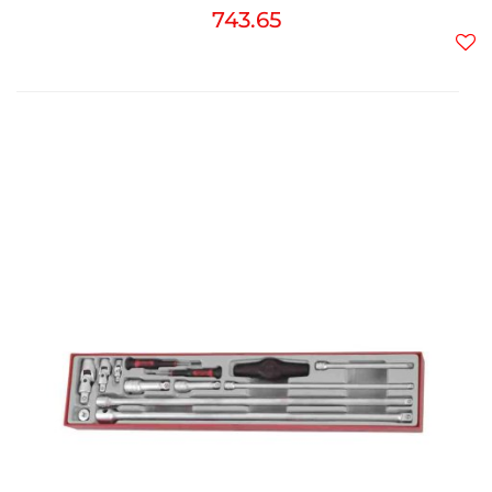
743.65
Do
prz