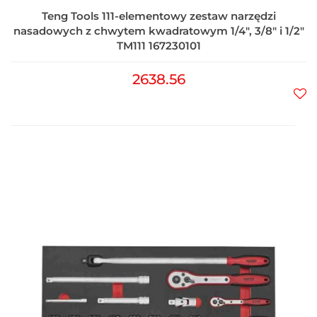
Teng Tools 111-elementowy zestaw narzędzi
nasadowych z chwytem kwadratowym 1/4", 3/8" i 1/2"
TM111 167230101
2638.56
Do
prz