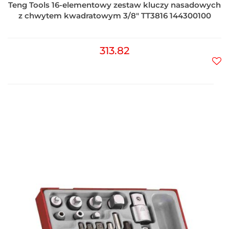
Teng Tools 16-elementowy zestaw kluczy nasadowych
z chwytem kwadratowym 3/8" TT3816 144300100
313.82
Do
prz