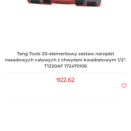
Teng Tools 20-elementowy zestaw narzędzi
nasadowych calowych z chwytem kwadratowym 1/2".
T1220AF 172470106
922.62
Do
prz