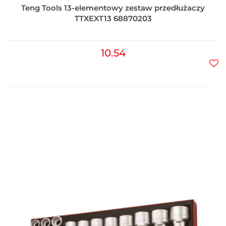
Teng Tools 13-elementowy zestaw przedłużaczy
TTXEXT13 68870203
10.54
Do
prz