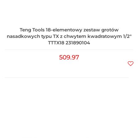
Teng Tools 18-elementowy zestaw grotów
nasadkowych typu TX z chwytem kwadratowym 1/2"
TTTX18 231890104
509.97
Do
prz