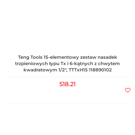
Teng Tools 15-elementowy zestaw nasadek
trzpieniowych typu Tx i 6-kątnych z chwytem
kwadratowym 1/2", TTTxH15 118890102
518.21
Do
prz