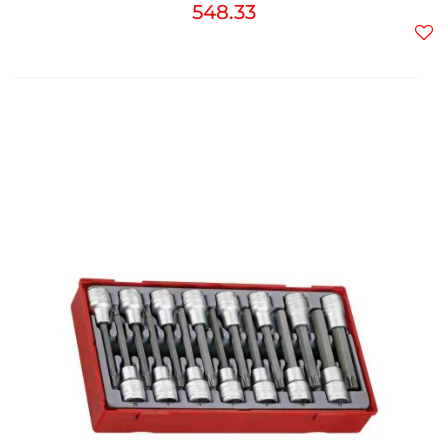
548.33
Do
prz