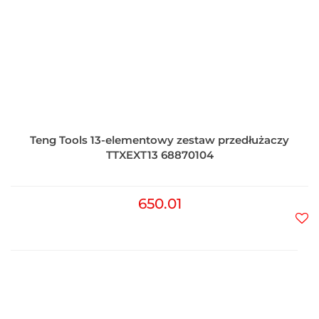
Teng Tools 13-elementowy zestaw przedłużaczy
TTXEXT13 68870104
650.01
Do
prz