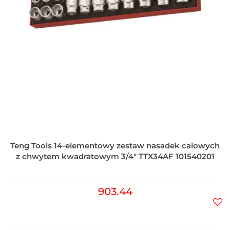
Teng Tools 14-elementowy zestaw nasadek calowych
z chwytem kwadratowym 3/4" TTX34AF 101540201
903.44
Do
prz