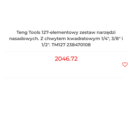
Teng Tools 127-elementowy zestaw narzędzi
nasadowych. Z chwytem kwadratowym 1/4", 3/8" i
1/2". TM127 238470108
2046.72
Do
prz