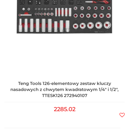
Teng Tools 126-elementowy zestaw kluczy
nasadowych z chwytem kwadratowym 1/4" i 1/2",
TTESK126 272940107
2285.02
Do
prz