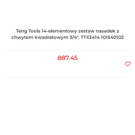
Teng Tools 14-elementowy zestaw nasadek z
chwytem kwadratowym 3/4". TTX3414 101540102
887.45
Do
prz