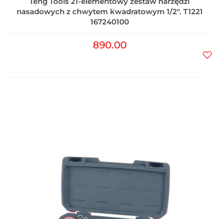
Teng Tools 21-elementowy zestaw narzędzi
nasadowych z chwytem kwadratowym 1/2". T1221
167240100
890.00
Do
prz