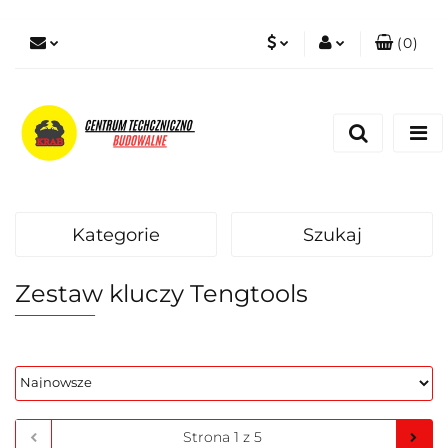
(
0
)
PLN
Zaloguj się
Zarejestruj się
EUR
Dodaj zgłoszenie
Zgody cookies
Kategorie
Szukaj
Zestaw kluczy Tengtools