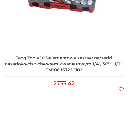
Teng Tools 106-elementowy zestaw narzędzi
nasadowych z chwytem kwadratowym 1/4", 3/8" i 1/2".
TM106 167220102
2733.42
Do
prz