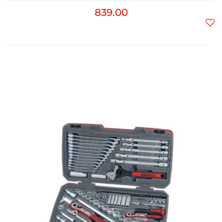
839.00
Do
prz