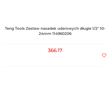
Teng Tools Zestaw nasadek udarowych długie 1/2" 10-
24mm 114960206
366.17
Do
prz