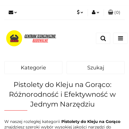
(
0
)
PLN
Zaloguj się
Zarejestruj się
EUR
Dodaj zgłoszenie
Zgody cookies
Kategorie
Szukaj
Pistolety do Kleju na Gorąco:
Różnorodność i Efektywność w
Jednym Narzędziu
W naszej rozległej kategorii
Pistolety do Kleju na Gorąco
znajdziesz szeroki wybór wysokiej jakości narzędzi do