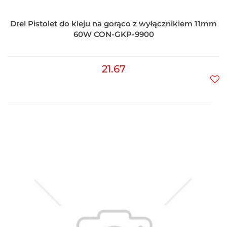
Drel Pistolet do kleju na gorąco z wyłącznikiem 11mm
60W CON-GKP-9900
21.67
Do
prz