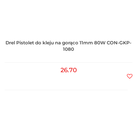
Drel Pistolet do kleju na gorąco 11mm 80W CON-GKP-
1080
26.70
Do
prz