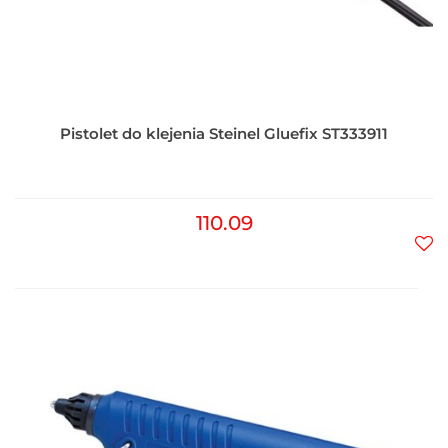
Pistolet do klejenia Steinel Gluefix ST333911
110.09
Do
prz