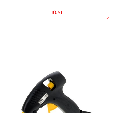
10.51
Do
prz