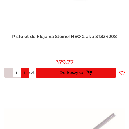
Pistolet do klejenia Steinel NEO 2 aku ST334208
379.27
szt.
Do koszyka
Do
prz