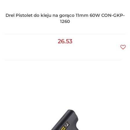
Drel Pistolet do kleju na gorąco 11mm 60W CON-GKP-
1260
26.53
Do
prz