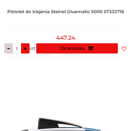
Pistolet do klejenia Steinel Gluematic 5000 ST332716
447.24
szt.
Do koszyka
Do
prz