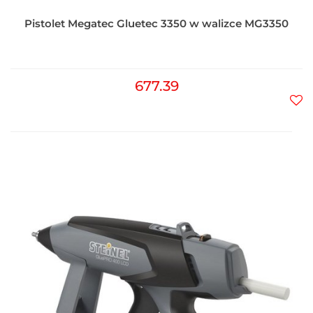
Pistolet Megatec Gluetec 3350 w walizce MG3350
677.39
Do
prz