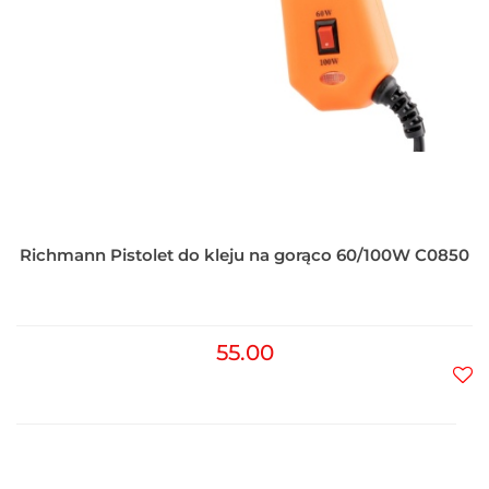
Richmann Pistolet do kleju na gorąco 60/100W C0850
55.00
Do
prz