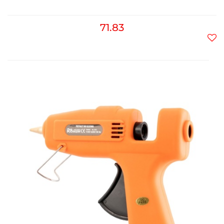
71.83
Do
prz