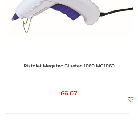
Pistolet Megatec Gluetec 1060 MG1060
66.07
Do
prz