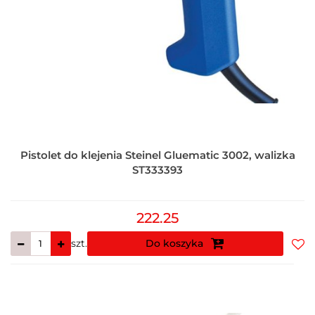
Pistolet do klejenia Steinel Gluematic 3002, walizka
ST333393
222.25
szt.
Do koszyka
Do
prz