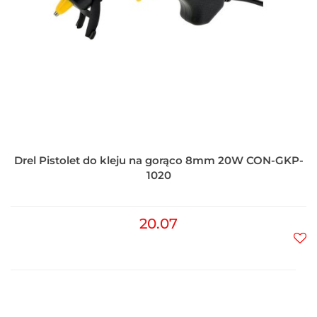
Drel Pistolet do kleju na gorąco 8mm 20W CON-GKP-
1020
20.07
Do
prz