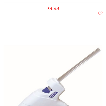
39.43
Do
prz