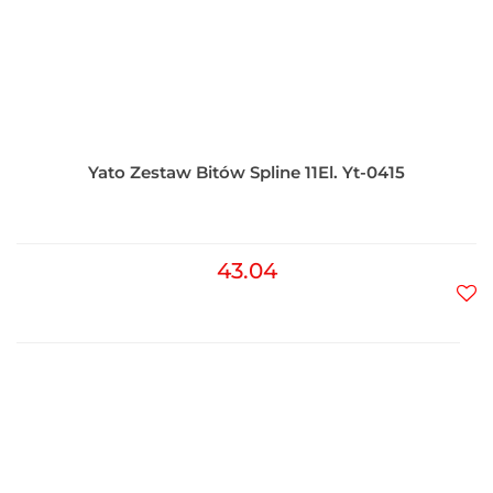
Yato Zestaw Bitów Spline 11El. Yt-0415
43.04
Do
prz