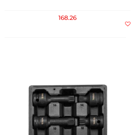
168.26
Do
prz