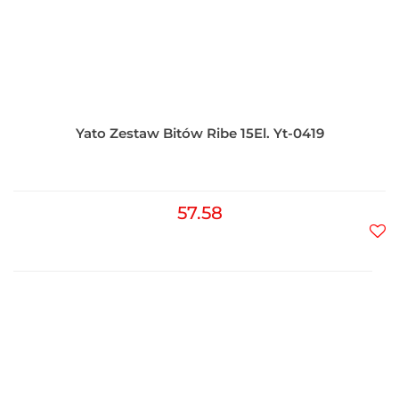
Yato Zestaw Bitów Ribe 15El. Yt-0419
57.58
Do
prz