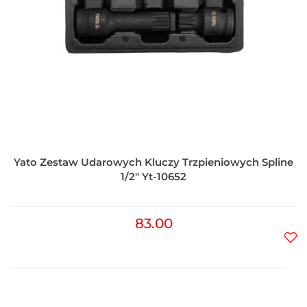
Yato Zestaw Udarowych Kluczy Trzpieniowych Spline
1/2" Yt-10652
83.00
Do
prz