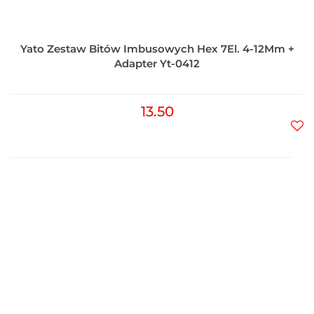
Yato Zestaw Bitów Imbusowych Hex 7El. 4-12Mm +
Adapter Yt-0412
13.50
Do
prz