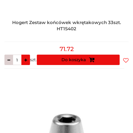
Hogert Zestaw końcówek wkrętakowych 33szt.
HT1S402
71.72
szt.
Do koszyka
Do
prz