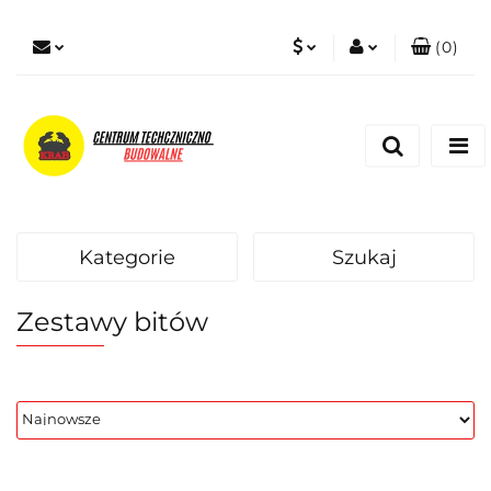
(
0
)
PLN
Zaloguj się
Zarejestruj się
EUR
Dodaj zgłoszenie
Zgody cookies
Kategorie
Szukaj
Zestawy bitów