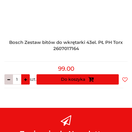
Bosch Zestaw bitów do wkrętarki 43el. PŁ PH Torx
2607017164
99.00
szt.
Do koszyka
Do
prz