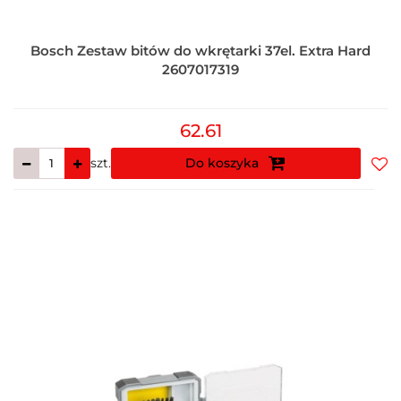
Bosch Zestaw bitów do wkrętarki 37el. Extra Hard
2607017319
62.61
szt.
Do koszyka
Do
prz