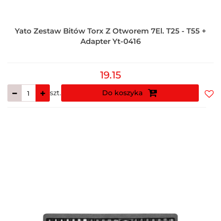
Yato Zestaw Bitów Torx Z Otworem 7El. T25 - T55 +
Adapter Yt-0416
19.15
szt.
Do koszyka
Do
prz