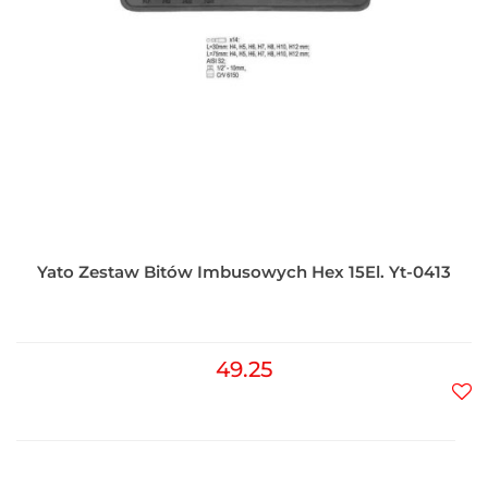
Yato Zestaw Bitów Imbusowych Hex 15El. Yt-0413
49.25
Do
prz