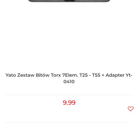
Yato Zestaw Bitów Torx 7Elem. T25 - T55 + Adapter Yt-
0410
9.99
Do
prz