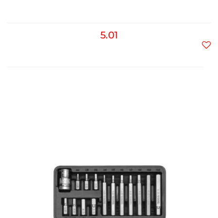
5.01
Do
prz